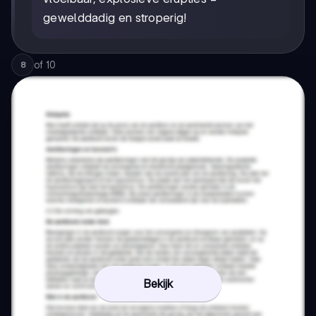
gewelddadig en stroperig!
of
10
8
Bekijk