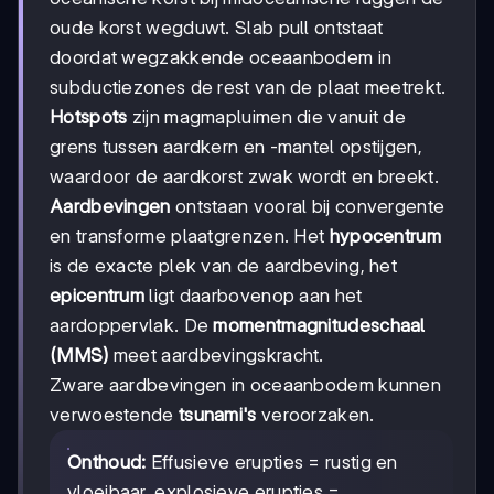
oude korst wegduwt. Slab pull ontstaat
doordat wegzakkende oceaanbodem in
subductiezones de rest van de plaat meetrekt.
Hotspots
zijn magmapluimen die vanuit de
grens tussen aardkern en -mantel opstijgen,
waardoor de aardkorst zwak wordt en breekt.
Aardbevingen
ontstaan vooral bij convergente
en transforme plaatgrenzen. Het
hypocentrum
is de exacte plek van de aardbeving, het
epicentrum
ligt daarbovenop aan het
aardoppervlak. De
momentmagnitudeschaal
(MMS)
meet aardbevingskracht.
Zware aardbevingen in oceaanbodem kunnen
verwoestende
tsunami's
veroorzaken.
Onthoud:
Effusieve erupties = rustig en
vloeibaar, explosieve erupties =