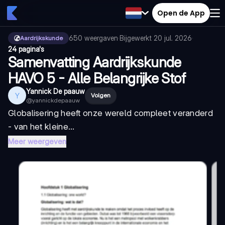
Open de App
650
weergaven
·
Bijgewerkt
20 jul. 2026
·
Aardrijkskunde
24 pagina's
Samenvatting Aardrijkskunde
HAVO 5 - Alle Belangrijke Stof
Yannick De paauw
Y
Volgen
@
yannickdepaauw
Globalisering heeft onze wereld compleet veranderd
- van het kleine...
Meer weergeven