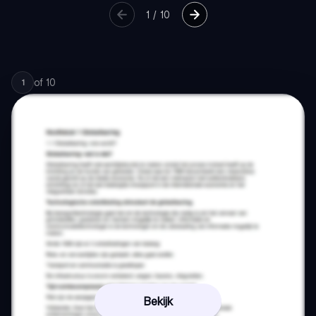
1
/
10
of
10
1
Bekijk