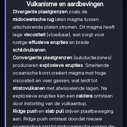
Vulkanisme en aardbevingen
Divergente plaatgrenzen
zoals de
midoceanische rug
laten magma tussen
uitschuivende platen stromen. Dit magma heeft
lage
viscositeit
(vloeibaar), wat zorgt voor
rustige
effusieve erupties
en brede
schildvulkanen
.
Convergente plaatgrenzen
(subductiezones)
produceren
explosieve erupties
. Smeltende
oceanische korst creëert magma met hoge
viscositeit en veel gassen, wat leidt tot
stratovulkanen
met afwisselende lagen. Na
explosieve erupties kan een
caldera
ontstaan
door instorting van de vulkaantop.
Ridge push
en
slab pull
drijven plaatbeweging
aan. Ridge push ontstaat doordat nieuwe
oceanische korst bij midoceanische ruggen de