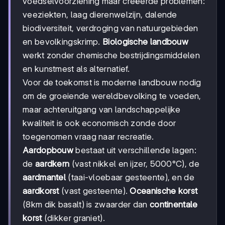
voedselvoorziening maar creëerde problemen:
veeziekten, laag dierenwelzijn, dalende
biodiversiteit, verdroging van natuurgebieden
en bevolkingskrimp.
Biologische landbouw
werkt zonder chemische bestrijdingsmiddelen
en kunstmest als alternatief.
Voor de toekomst is moderne landbouw nodig
om de groeiende wereldbevolking te voeden,
maar achteruitgang van landschappelijke
kwaliteit is ook economisch zonde door
toegenomen vraag naar recreatie.
Aardopbouw
bestaat uit verschillende lagen:
de
aardkern
(vast nikkel en ijzer, 5000°C), de
aardmantel
(taai-vloebaar gesteente), en de
aardkorst
(vast gesteente).
Oceanische korst
(8km dik basalt) is zwaarder dan
continentale
korst
(dikker graniet).