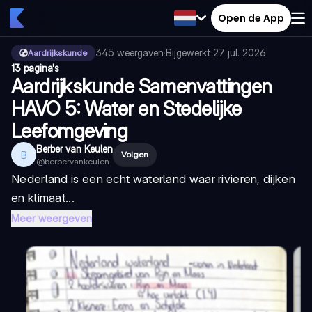
Open de App
345
weergaven
·
Bijgewerkt
27 jul. 2026
·
Aardrijkskunde
13 pagina's
Aardrijkskunde Samenvattingen
HAVO 5: Water en Stedelijke
Leefomgeving
Berber van Keulen
B
Volgen
@
berbervankeulen
Nederland is een echt waterland waar rivieren, dijken
en klimaat...
Meer weergeven