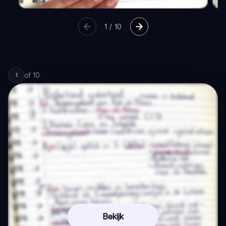
1
/
10
of
10
1
Bekijk