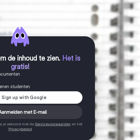
m de inhoud te zien
.
Het is
gratis!
documenten
joenen studenten
Aanmelden met E-mail
ga je akkoord met de
Servicevoorwaarden
en het
Privacybeleid