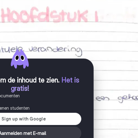
m de inhoud te zien
.
Het is
gratis!
documenten
joenen studenten
Aanmelden met E-mail