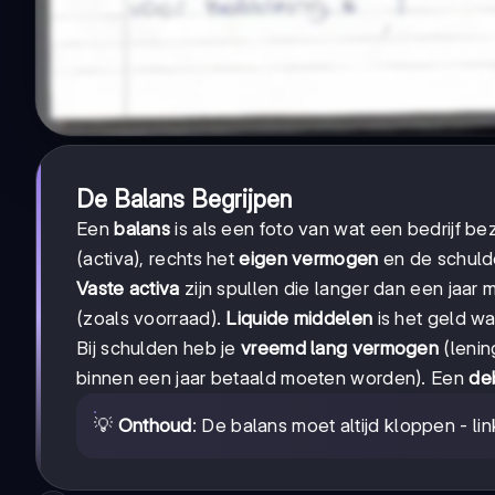
De Balans Begrijpen
Een
balans
is als een foto van wat een bedrijf be
(activa), rechts het
eigen vermogen
en de schuld
Vaste activa
zijn spullen die langer dan een jaar
(zoals voorraad).
Liquide middelen
is het geld wa
Bij schulden heb je
vreemd lang vermogen
(lenin
binnen een jaar betaald moeten worden). Een
de
💡
Onthoud
: De balans moet altijd kloppen - l