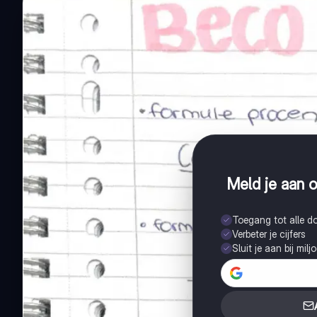
Meld je aan o
Toegang tot alle 
Verbeter je cijfers
Sluit je aan bij mil