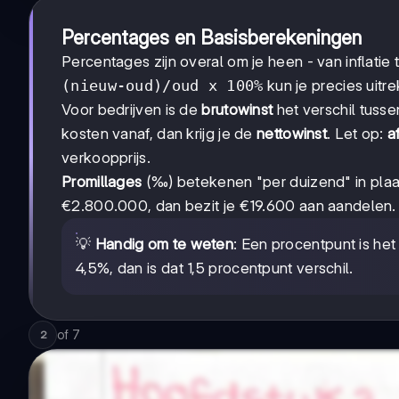
Percentages en Basisberekeningen
Percentages zijn overal om je heen - van inflatie 
(nieuw-oud)/oud x 100%
kun je precies uitr
Voor bedrijven is de
brutowinst
het verschil tusse
kosten vanaf, dan krijg je de
nettowinst
. Let op:
a
verkoopprijs.
Promillages
(‰) betekenen "per duizend" in plaat
€2.800.000, dan bezit je €19.600 aan aandelen.
💡
Handig om te weten
: Een procentpunt is het
4,5%, dan is dat 1,5 procentpunt verschil.
of
7
2