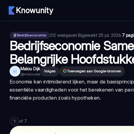
Knowunity
212
weergaven
·
Bijgewerkt
25 jul. 2026
·
7 pagi
Bedrijfseconomie
Bedrijfseconomie Samen
Belangrijke Hoofdstukk
Malou Dijk
M
Volgen
Toevoegen aan Google-bronnen
@
maloudijk
Economie kan intimiderend lijken, maar de basisprincip
essentiële vaardigheden voor het berekenen van perc
financiële producten zoals hypotheken.
of
7
1