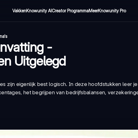
Vakken
Knowunity AI
Creator Programma
Meer
Knowunity Pro
na's
vatting -
en Uitgelegd
es zijn eigenlijk best logisch. In deze hoofdstukken leer j
entages, het begrijpen van bedrijfsbalansen, verzekering