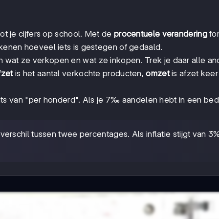
tot je cijfers op school. Met de
procentuele verandering
fo
ekenen hoeveel iets is gestegen of gedaald.
n wat ze verkopen en wat ze inkopen. Trek je daar alle an
fzet
is het aantal verkochte producten,
omzet
is afzet keer
s van "per honderd". Als je 7‰ aandelen hebt in een bedr
 verschil tussen twee percentages. Als inflatie stijgt van 3