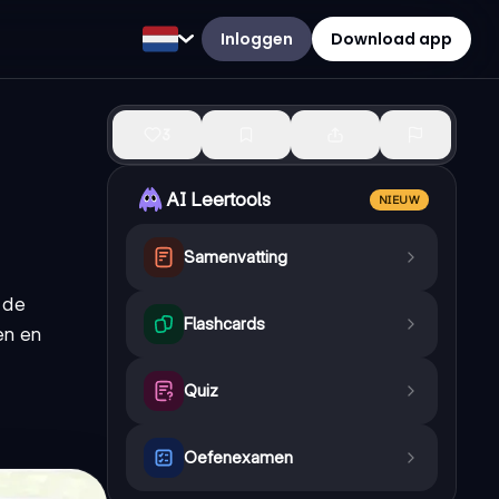
Inloggen
Download app
3
AI Leertools
NIEUW
Samenvatting
e de
Flashcards
en en
Quiz
Oefenexamen