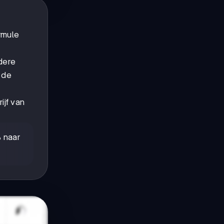
rmule
dere
 de
ijf van
% naar