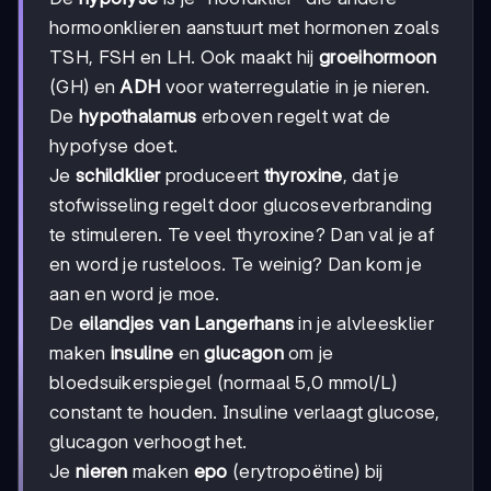
hormoonklieren aanstuurt met hormonen zoals
TSH, FSH en LH. Ook maakt hij
groeihormoon
(GH) en
ADH
voor waterregulatie in je nieren.
De
hypothalamus
erboven regelt wat de
hypofyse doet.
Je
schildklier
produceert
thyroxine
, dat je
stofwisseling regelt door glucoseverbranding
te stimuleren. Te veel thyroxine? Dan val je af
en word je rusteloos. Te weinig? Dan kom je
aan en word je moe.
De
eilandjes van Langerhans
in je alvleesklier
maken
insuline
en
glucagon
om je
bloedsuikerspiegel (normaal 5,0 mmol/L)
constant te houden. Insuline verlaagt glucose,
glucagon verhoogt het.
Je
nieren
maken
epo
(erytropoëtine) bij