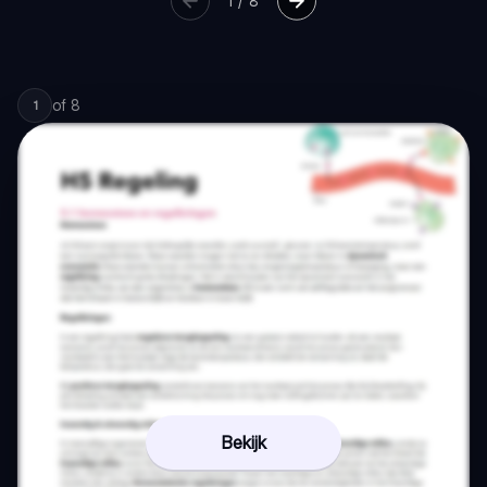
1
/
8
of
8
1
Bekijk