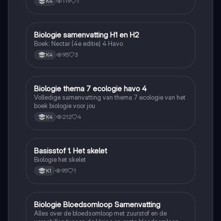
119
1
K4
Biologie samenvatting H1 en H2
Biologie
Boek: Nectar (4e editie) 4 Havo
95
3
K4
Biologie thema 7 ecologie havo 4
Biologie
Volledige samenvatting van thema 7 ecologie van het
boek biologie voor jou
212
4
K4
Basisstof 1. Het skelet
Biologie
Biologie het skelet
95
1
K1
Biologie Bloedsomloop Samenvatting
Biologie
Alles over de bloedsomloop met zuurstof en de