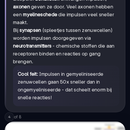
axonen
geven ze door. Veel axonen hebben
een
myelineschede
die impulsen veel sneller
maakt.
Bij
synapsen
(spleetjes tussen zenuwcellen)
worden impulsen doorgegeven via
neurotransmitters
- chemische stoffen die aan
receptoren binden en reacties op gang
brengen.
Cool feit:
Impulsen in gemyeliniseerde
zenuwcellen gaan 50x sneller dan in
ongemyeliniseerde - dat scheelt enorm bij
snelle reacties!
of
8
4