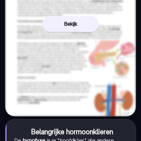
Bekijk
Belangrijke hormoonklieren
De
hypofyse
is je "hoofdklier" die andere