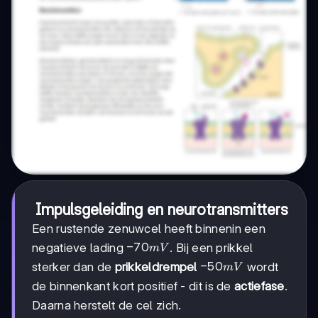
Impulsgeleiding en neurotransmitters
Een rustende zenuwcel heeft binnenin een
-70
−
70
negatieve lading
. Bij een prikkel
mV
mV
-50
−
50
sterker dan de
prikkeldrempel
wordt
mV
mV
de binnenkant kort positief - dit is de
actiefase
.
Daarna herstelt de cel zich.