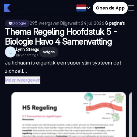
Open de App
295
weergaven
·
Bijgewerkt
24 jul. 2026
·
8 pagina's
Biologie
Thema Regeling Hoofdstuk 5 -
Biologie Havo 4 Samenvatting
Lynn Steegs
L
Volgen
@
lynnsteegs
Je lichaam is eigenlijk een super slim systeem dat
zichzelf...
Meer weergeven