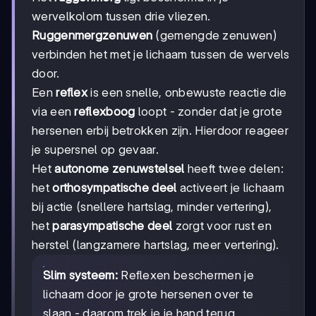
wervelkolom tussen drie vliezen.
Ruggenmergzenuwen
(gemengde zenuwen)
verbinden het met je lichaam tussen de wervels
door.
Een
reflex
is een snelle, onbewuste reactie die
via een
reflexboog
loopt - zonder dat je grote
hersenen erbij betrokken zijn. Hierdoor reageer
je supersnel op gevaar.
Het
autonome zenuwstelsel
heeft twee delen:
het
orthosympatische deel
activeert je lichaam
bij actie (snellere hartslag, minder vertering),
het
parasympatische deel
zorgt voor rust en
herstel (langzamere hartslag, meer vertering).
Slim systeem:
Reflexen beschermen je
lichaam door je grote hersenen over te
slaan - daarom trek je je hand terug