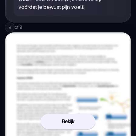
vóórdat je bewust pijn voelt!
of
8
6
Bekijk