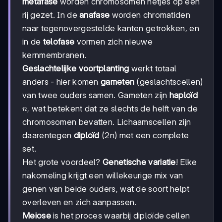
metafase
worden chromosomen netjes op een
rij gezet. In de
anafase
worden chromatiden
naar tegenovergestelde kanten getrokken, en
in de
telofase
vormen zich nieuwe
kernmembranen.
Geslachtelijke voortplanting
werkt totaal
anders - hier komen
gameten
(geslachtscellen)
van twee ouders samen. Gameten zijn
haploïd
n
, wat betekent dat ze slechts de helft van de
n
chromosomen bevatten. Lichaamscellen zijn
daarentegen
diploïd
(2n) met een complete
set.
Het grote voordeel?
Genetische variatie
! Elke
nakomeling krijgt een willekeurige mix van
genen van beide ouders, wat de soort helpt
overleven en zich aanpassen.
Meiose
is het proces waarbij diploïde cellen