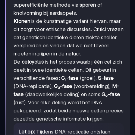
superefficiënte methode via
sporen
of
knolvorming bij aardappels.
Klonen
is de kunstmatige variant hiervan, maar
dit zorgt voor ethische discussies. Critici vrezen
dat genetisch identieke dieren ziekte sneller
verspreiden en vinden dat we niet teveel
moeten ingrijpen in de natuur.
De
celcyclus
is het proces waarbij één cel zich
deelt in twee identieke cellen. Dit gebeurt in
verschillende fases:
G₁-fase
(groei),
S-fase
(DNA-replicatie),
G₂-fase
(voorbereiding),
M-
fase
(daadwerkelijke deling) en soms
G₀-fase
(rust). Voor elke deling wordt het DNA
gekopieerd, zodat beide nieuwe cellen precies
dezelfde genetische informatie krijgen.
Let op:
Tijdens DNA-replicatie ontstaan