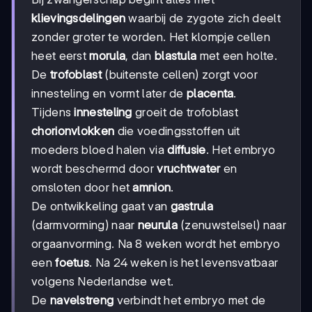
klievingsdelingen
waarbij de zygote zich deelt
zonder groter te worden. Het klompje cellen
heet eerst
morula
, dan
blastula
met een holte.
De
trofoblast
(buitenste cellen) zorgt voor
innesteling en vormt later de
placenta
.
Tijdens
innesteling
groeit de trofoblast
chorionvlokken
die voedingsstoffen uit
moeders bloed halen via
diffusie
. Het embryo
wordt beschermd door
vruchtwater
en
omsloten door het
amnion
.
De ontwikkeling gaat van
gastrula
(darmvorming) naar
neurula
(zenuwstelsel) naar
orgaanvorming. Na 8 weken wordt het embryo
een
foetus
. Na 24 weken is het levensvatbaar
volgens Nederlandse wet.
De
navelstreng
verbindt het embryo met de