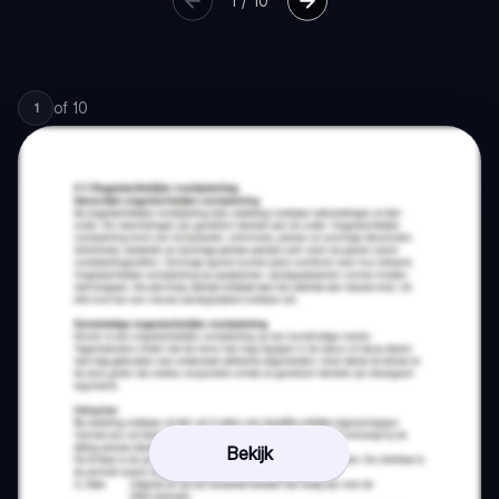
1
/
10
of
10
1
Bekijk