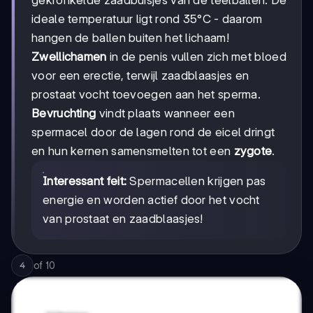
gekronkelde zaadbuisjes van de teelballen. De
ideale temperatuur ligt rond 35°C - daarom
hangen de ballen buiten het lichaam!
Zwellichamen
in de penis vullen zich met bloed
voor een erectie, terwijl zaadblaasjes en
prostaat vocht toevoegen aan het sperma.
Bevruchting
vindt plaats wanneer een
spermacel door de lagen rond de eicel dringt
en hun kernen samensmelten tot een
zygote
.
Interessant feit:
Spermacellen krijgen pas
energie en worden actief door het vocht
van prostaat en zaadblaasjes!
of
10
4