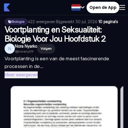
Open de App
422
weergaven
·
Bijgewerkt
30 jul. 2026
·
10 pagina's
Biologie
Voortplanting en Seksualiteit:
Biologie Voor Jou Hoofdstuk 2
Nora Nyarko
N
Volgen
@
norany09
Voortplanting is een van de meest fascinerende
processen in de...
Meer weergeven