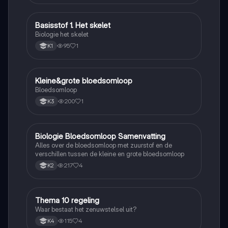
Basisstof 1. Het skelet
Biologie
Biologie het skelet
95
1
K1
Kleine&grote bloedsomloop
Biologie
Bloedsomloop
200
1
K3
Biologie Bloedsomloop Samenvatting
Biologie
Alles over de bloedsomloop met zuurstof en de
verschillen tussen de kleine en grote bloedsomloop
217
4
K2
Thema 10 regeling
Biologie
Waar bestaat het zenuwstelsel uit?
115
4
K4