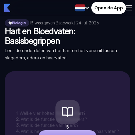
Open de App
13
weergaven
·
Bijgewerkt
24 jul. 2026
Biologie
Hart en Bloedvaten:
Basisbegrippen
Leer de onderdelen van het hart en het verschil tussen
slagaders, aders en haarvaten.
1
.
Welke vier holtes heeft het hart?
2
.
Wat is de functie van slagaders?
3
.
Wat is de functie van aders?
5
4
.
Wat is het belangrijkste kenmerk van haarvaten?