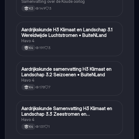
Samenvatting over de Koude oorlog
149
3
K3
Aardrijkskunde H3 Klimaat en Landschap 3.1
Aardrijkskunde
Wereldwijde Luchtstromen • BuiteNLand
Havo 4
191
3
K4
Aardrijkskunde samenvatting H3 Klimaat en
Aardrijkskunde
Landschap 3.2 Seizoenen • BuiteNLand
Havo 4
178
7
K4
Aardrijkskunde Samenvatting H3 Klimaat en
Aardrijkskunde
Landschap 3.3 Zeestromen en
Klimaatgebieden • BuiteNLand
Havo 4
131
1
K4