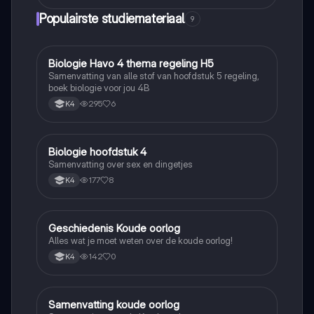
Populairste studiemateriaal
9
Biologie Havo 4 thema regeling H5
Biologie
Samenvatting van alle stof van hoofdstuk 5 regeling,
boek biologie voor jou 4B
295
6
K4
Biologie hoofdstuk 4
Biologie
Samenvatting over sex en dingetjes
177
8
K4
Geschiedenis Koude oorlog
Geschiedenis
Alles wat je moet weten over de koude oorlog!
142
0
K4
Samenvatting koude oorlog
Geschiedenis