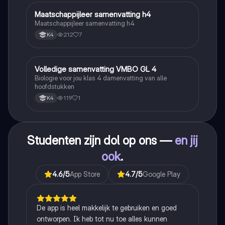
Maatschappijleer samenvatting h4
Maatschappijleer
Maatschappijleer samenvatting h4
212
7
K4
Volledige samenvatting VMBO GL 4
Biologie
Biologie voor jou klas 4 damenvatting van alle
hoofdstukken
119
1
K4
Studenten zijn dol op ons —
en jij
ook
.
4.6
/5
App Store
4.7
/5
Google Play
De app is heel makkelijk te gebruiken en goed
ontworpen. Ik heb tot nu toe alles kunnen