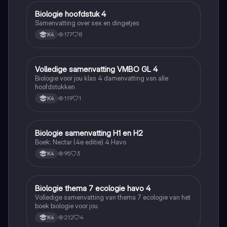
Biologie hoofdstuk 4
Biologie
Samenvatting over sex en dingetjes
177
8
K4
Volledige samenvatting VMBO GL 4
Biologie
Biologie voor jou klas 4 damenvatting van alle
hoofdstukken
119
1
K4
Biologie samenvatting H1 en H2
Biologie
Boek: Nectar (4e editie) 4 Havo
95
3
K4
Biologie thema 7 ecologie havo 4
Biologie
Volledige samenvatting van thema 7 ecologie van het
boek biologie voor jou
212
4
K4