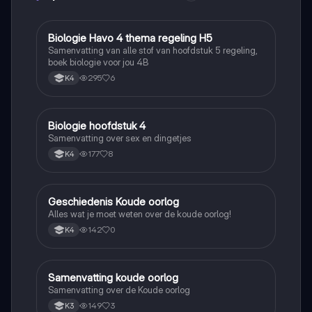
Biologie Havo 4 thema regeling H5
Biologie
Samenvatting van alle stof van hoofdstuk 5 regeling,
boek biologie voor jou 4B
295
6
K4
Biologie hoofdstuk 4
Biologie
Samenvatting over sex en dingetjes
177
8
K4
Geschiedenis Koude oorlog
Geschiedenis
Alles wat je moet weten over de koude oorlog!
142
0
K4
Samenvatting koude oorlog
Geschiedenis
Samenvatting over de Koude oorlog
149
3
K3