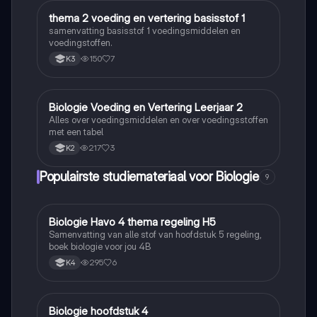
thema 2 voeding en vertering basisstof 1
Biologie
samenvatting basisstof 1 voedingsmiddelen en
voedingstoffen.
150
7
K3
Biologie Voeding en Vertering Leerjaar 2
Biologie
Alles over voedingsmiddelen en over voedingsstoffen
met een tabel
217
3
K2
Populairste studiemateriaal voor Biologie
9
Biologie Havo 4 thema regeling H5
Biologie
Samenvatting van alle stof van hoofdstuk 5 regeling,
boek biologie voor jou 4B
295
6
K4
Biologie hoofdstuk 4
Biologie