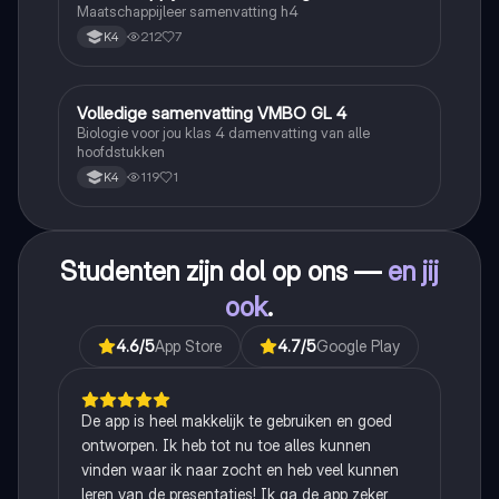
Maatschappijleer samenvatting h4
212
7
K4
Volledige samenvatting VMBO GL 4
Biologie
Biologie voor jou klas 4 damenvatting van alle
hoofdstukken
119
1
K4
Studenten zijn dol op ons —
en jij
ook
.
4.6
/5
App Store
4.7
/5
Google Play
De app is heel makkelijk te gebruiken en goed
ontworpen. Ik heb tot nu toe alles kunnen
vinden waar ik naar zocht en heb veel kunnen
leren van de presentaties! Ik ga de app zeker