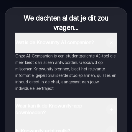
We dachten al dat je dit zou
vragen...
Wat is de Knowunity AI companion?
Onze AI Companion is een studentgerichte AI-tool die
meer biedt dan alleen antwoorden. Gebouwd op
miljoenen Knowunity bronnen, biedt het relevante
informatie, gepersonaliseerde studieplannen, quizzes en
inhoud direct in de chat, aangepast aan jouw
individuele leertraject.
Waar kan ik de Knowunity-app
downloaden?
Je kunt de app downloaden via Google Play Store en
Apple App Store.
Is Knowunity echt gratis?