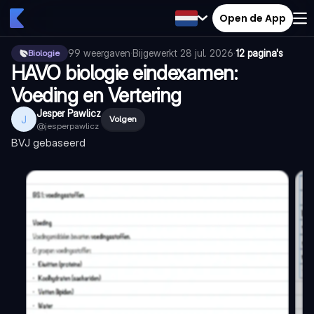
Open de App
99
weergaven
·
Bijgewerkt
28 jul. 2026
·
12 pagina's
Biologie
HAVO biologie eindexamen:
Voeding en Vertering
Jesper Pawlicz
J
Volgen
@
jesperpawlicz
BVJ gebaseerd