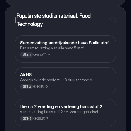
Populairste studiemateriaal: Food
5
Technology
Samenvatting aardrijkskunde havo 5 alle stof
Aardrijkskunde
Een samenvatting van alle havo 5 stof
650
19
K5
Ak H8
Aardrijkskunde
Aardrijkskunde hoofdstuk 8 duurzaamheid
108
0
K2
thema 2 voeding en vertering basisstof 2
Biologie
samenvatting basisstof 2 het verteringsstelsel
282
7
K3