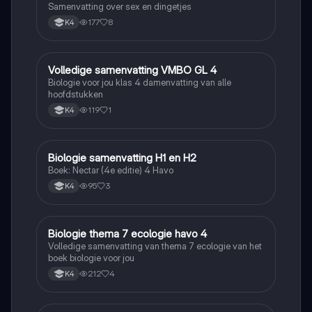
Samenvatting over sex en dingetjes
177
8
K4
Volledige samenvatting VMBO GL 4
Biologie
Biologie voor jou klas 4 damenvatting van alle
hoofdstukken
119
1
K4
Biologie samenvatting H1 en H2
Biologie
Boek: Nectar (4e editie) 4 Havo
95
3
K4
Biologie thema 7 ecologie havo 4
Biologie
Volledige samenvatting van thema 7 ecologie van het
boek biologie voor jou
212
4
K4