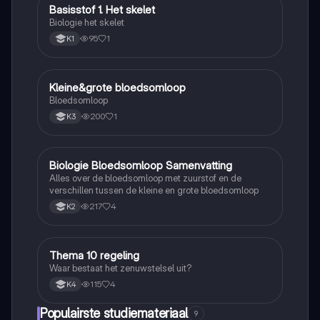
Basisstof 1. Het skelet
Biologie
Biologie het skelet
95
1
K1
Kleine&grote bloedsomloop
Biologie
Bloedsomloop
200
1
K3
Biologie Bloedsomloop Samenvatting
Biologie
Alles over de bloedsomloop met zuurstof en de
verschillen tussen de kleine en grote bloedsomloop
217
4
K2
Thema 10 regeling
Biologie
Waar bestaat het zenuwstelsel uit?
115
4
K4
Populairste studiemateriaal
9