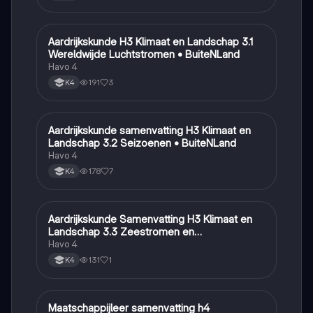
Aardrijkskunde H3 Klimaat en Landschap 3.1
Aardrijkskunde
Wereldwijde Luchtstromen • BuiteNLand
Havo 4
191
3
K4
Aardrijkskunde samenvatting H3 Klimaat en
Aardrijkskunde
Landschap 3.2 Seizoenen • BuiteNLand
Havo 4
178
7
K4
Aardrijkskunde Samenvatting H3 Klimaat en
Aardrijkskunde
Landschap 3.3 Zeestromen en
Klimaatgebieden • BuiteNLand
Havo 4
131
1
K4
Maatschappijleer samenvatting h4
Maatschappijleer