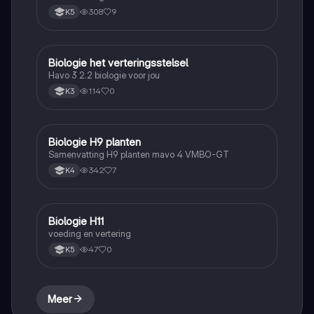
308
9
K5
Biologie het verteringsstelsel
Biologie
Havo 3 2.2 biologie voor jou
114
0
K3
Biologie H9 planten
Biologie
Samenvatting H9 planten mavo 4 VMBO-GT
342
7
K4
Biologie H11
Biologie
voeding en vertering
47
0
K5
Meer