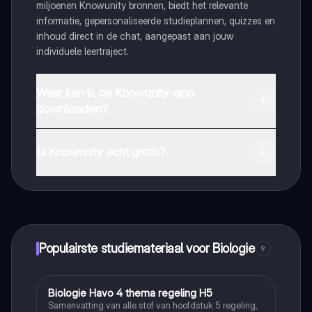
miljoenen Knowunity bronnen, biedt het relevante
informatie, gepersonaliseerde studieplannen, quizzes en
inhoud direct in de chat, aangepast aan jouw
individuele leertraject.
Waar kan ik de Knowunity-app
downloaden?
Je kunt de app downloaden via Google Play Store en
Apple App Store.
Is Knowunity echt gratis?
Dat klopt! Geniet van gratis toegang tot leerinhoud,
maak contact met medestudenten en krijg directe hulp.
Alles binnen handbereik!
Populairste studiemateriaal voor Biologie
9
Biologie Havo 4 thema regeling H5
Biologie
Samenvatting van alle stof van hoofdstuk 5 regeling,