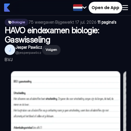
Open de App
75
weergaven
·
Bijgewerkt
17 jul. 2026
·
11 pagina's
Biologie
HAVO eindexamen biologie:
Gaswisseling
Jesper Pawlicz
J
Volgen
@
jesperpawlicz
BVJ