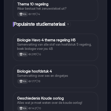
Thema 10 regeling
Biologie
Waar bestaat het zenuwstelsel uit?
115
4
K4
Populairste studiemateriaal
9
Biologie Havo 4 thema regeling H5
Biologie
Samenvatting van alle stof van hoofdstuk 5 regeling,
boek biologie voor jou 4B
295
6
K4
Biologie hoofdstuk 4
Biologie
Samenvatting over sex en dingetjes
177
8
K4
Geschiedenis Koude oorlog
Geschiedenis
Alles wat je moet weten over de koude oorlog!
142
0
K4