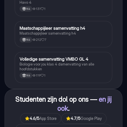
Klimaatgebieden • BuiteNLand
Havo 4
131
1
K4
Maatschappijleer samenvatting h4
Maatschappijleer
Maatschappijleer samenvatting h4
212
7
K4
Volledige samenvatting VMBO GL 4
Biologie
Biologie voor jou klas 4 damenvatting van alle
hoofdstukken
119
1
K4
Studenten zijn dol op ons —
en jij
ook
.
4.6
/5
App Store
4.7
/5
Google Play