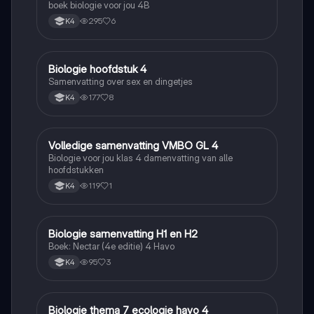
boek biologie voor jou 4B
295
6
K4
Biologie hoofdstuk 4
Biologie
Samenvatting over sex en dingetjes
177
8
K4
Volledige samenvatting VMBO GL 4
Biologie
Biologie voor jou klas 4 damenvatting van alle
hoofdstukken
119
1
K4
Biologie samenvatting H1 en H2
Biologie
Boek: Nectar (4e editie) 4 Havo
95
3
K4
Biologie thema 7 ecologie havo 4
Biologie