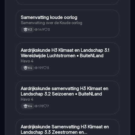
Samenvatting koude oorlog
Geschiedenis
Samenvatting over de Koude oorlog
149
3
K3
Aardrijkskunde H3 Klimaat en Landschap 3.1
Aardrijkskunde
Wereldwijde Luchtstromen • BuiteNLand
Havo 4
191
3
K4
Aardrijkskunde samenvatting H3 Klimaat en
Aardrijkskunde
Landschap 3.2 Seizoenen • BuiteNLand
Havo 4
178
7
K4
Aardrijkskunde Samenvatting H3 Klimaat en
Aardrijkskunde
Landschap 3.3 Zeestromen en