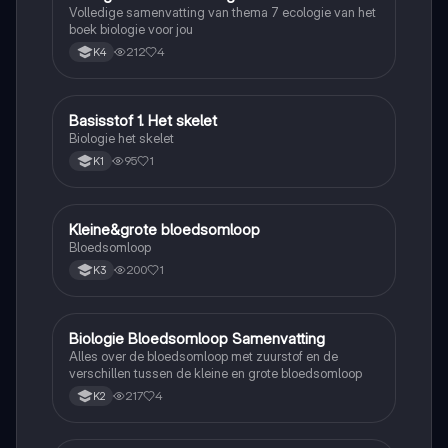
Volledige samenvatting van thema 7 ecologie van het
boek biologie voor jou
212
4
K4
Basisstof 1. Het skelet
Biologie
Biologie het skelet
95
1
K1
Kleine&grote bloedsomloop
Biologie
Bloedsomloop
200
1
K3
Biologie Bloedsomloop Samenvatting
Biologie
Alles over de bloedsomloop met zuurstof en de
verschillen tussen de kleine en grote bloedsomloop
217
4
K2