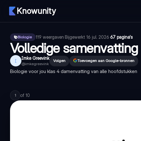
Knowunity
119
weergaven
·
Bijgewerkt
16 jul. 2026
·
67 pagina's
Biologie
Volledige samenvattin
Imke Greevink
I
Volgen
Toevoegen aan Google-bronnen
@
imkegreevink
Biologie voor jou klas 4 damenvatting van alle hoofdstukken
of
10
1