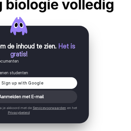
m de inhoud te zien
.
Het is
gratis!
documenten
joenen studenten
Aanmelden met E-mail
ga je akkoord met de
Servicevoorwaarden
en het
Privacybeleid