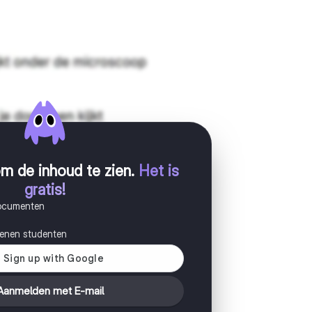
m de inhoud te zien
.
Het is
gratis!
documenten
joenen studenten
Aanmelden met E-mail