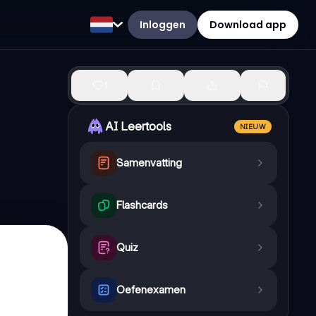
Inloggen
Download app
1
AI Leertools
NIEUW
Samenvatting
Flashcards
Quiz
Oefenexamen