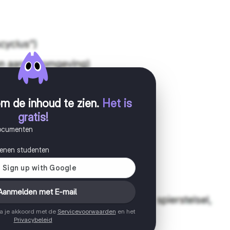
m de inhoud te zien
.
Het is
gratis!
documenten
joenen studenten
Aanmelden met E-mail
ga je akkoord met de
Servicevoorwaarden
en het
Privacybeleid