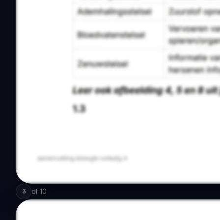
of
10
3