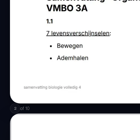
of
10
2