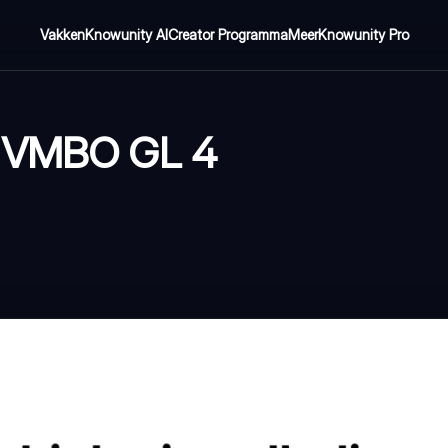
Vakken
Knowunity AI
Creator Programma
Meer
Knowunity Pro
g VMBO GL 4