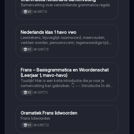
Samenvatting over verschillende grammatica regels
38
0
K1
Nederlands klas 1 havo vwo
Nederlands
Leestekens, bijvoeglijk naamwoord, meervouden,
verklein worden, persoonsvorm, tegenwoordige tijd,
persoonsvorm verleden tijd van zwakke en sterke
128
3
K1
werkwoorden, voltooid en onvoltooid deelwoord,
werkwoordsvorm en werkwoord tijden
Frans – Basisgrammatica en Woordenschat
Frans
(Leerjaar 1, mavo-havo)
Tuurlijk! Hier is een korte introductie die je voor je
samenvatting kan gebruiken. 👇 --- Introductie In dit
schrift staat alle belangrijke Franse grammatica en
137
1
K1
woordenschat die je moet kennen in het eerste
leerjaar van mavo-havo (leerjaar 1)
Gramatiek Frans lidwoorden
Frans
Frans lidwoorden
235
2
K1