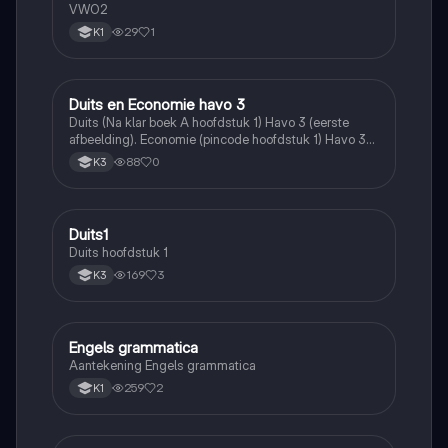
VWO2
29
1
K1
Duits en Economie havo 3
Duits
Duits (Na klar boek A hoofdstuk 1) Havo 3 (eerste
afbeelding). Economie (pincode hoofdstuk 1) Havo 3
(2 laatste afbeeldingen)
88
0
K3
Duits1
Duits
Duits hoofdstuk 1
169
3
K3
Engels grammatica
Engels
Aantekening Engels grammatica
259
2
K1