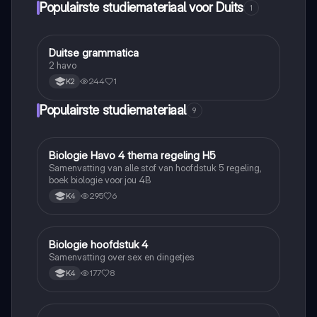
Populairste studiemateriaal voor Duits
1
Duitse grammatica
Duits
2 havo
244
1
K2
Populairste studiemateriaal
9
Biologie Havo 4 thema regeling H5
Biologie
Samenvatting van alle stof van hoofdstuk 5 regeling,
boek biologie voor jou 4B
295
6
K4
Biologie hoofdstuk 4
Biologie
Samenvatting over sex en dingetjes
177
8
K4