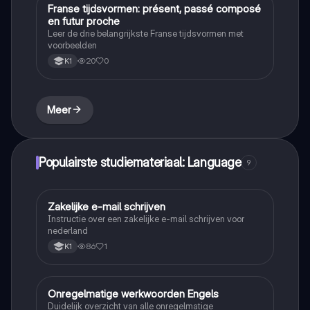
Franse tijdsvormen: présent, passé composé
Frans
en futur proche
Leer de drie belangrijkste Franse tijdsvormen met
voorbeelden
20
0
K1
Meer
Populairste studiemateriaal: Language
9
Zakelijke e-mail schrijven
Nederlands
Instructie over een zakelijke e-mail schrijven voor
nederland
86
1
K1
Onregelmatige werkwoorden Engels
Engels
Duidelijk overzicht van alle onregelmatige