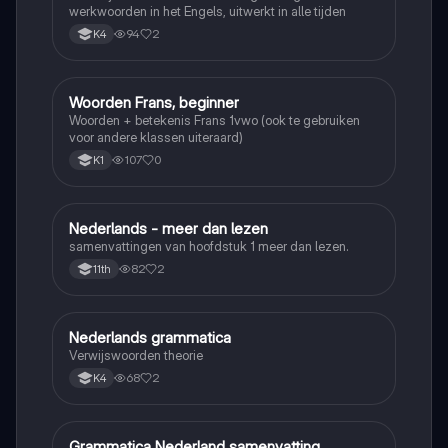
werkwoorden in het Engels, uitwerkt in alle tijden
94
2
K4
Woorden Frans, beginner
Frans
Woorden + betekenis Frans 1vwo (ook te gebruiken
voor andere klassen uiteraard)
107
0
K1
Nederlands - meer dan lezen
Nederlands
samenvattingen van hoofdstuk 1 meer dan lezen.
82
2
11th
Nederlands grammatica
Nederlands
Verwijswoorden theorie
68
2
K4
Grammatica Nederland samenvatting
Nederlands