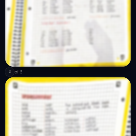
of
3
3