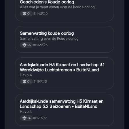
Geschiedenis Koude oorlog
Geschiedenis
Alles wat je moet weten over de koude oorlog!
142
0
K4
Samenvatting koude oorlog
Geschiedenis
Samenvatting over de Koude oorlog
149
3
K3
Aardrijkskunde H3 Klimaat en Landschap 3.1
Aardrijkskunde
Wereldwijde Luchtstromen • BuiteNLand
Havo 4
191
3
K4
Aardrijkskunde samenvatting H3 Klimaat en
Aardrijkskunde
Landschap 3.2 Seizoenen • BuiteNLand
Havo 4
178
7
K4