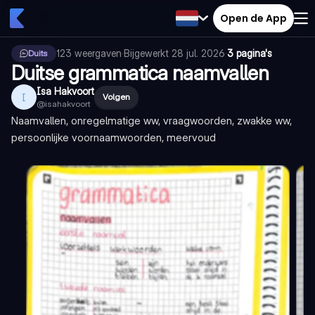
Open de App
123
weergaven
·
Bijgewerkt
28 jul. 2026
·
3 pagina's
Duits
Duitse grammatica naamvallen
Isa Hakvoort
I
Volgen
@
isahakvoort
Naamvallen, onregelmatige ww, vraagwoorden, zwakke ww,
persoonlijke voornaamwoorden, meervoud