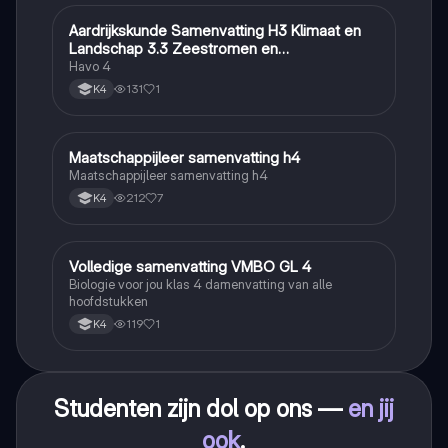
Aardrijkskunde Samenvatting H3 Klimaat en
Aardrijkskunde
Landschap 3.3 Zeestromen en
Klimaatgebieden • BuiteNLand
Havo 4
131
1
K4
Maatschappijleer samenvatting h4
Maatschappijleer
Maatschappijleer samenvatting h4
212
7
K4
Volledige samenvatting VMBO GL 4
Biologie
Biologie voor jou klas 4 damenvatting van alle
hoofdstukken
119
1
K4
Studenten zijn dol op ons —
en jij
ook
.