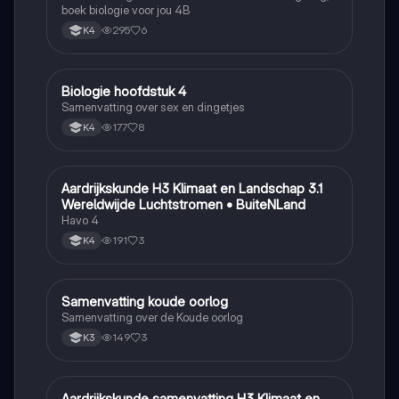
boek biologie voor jou 4B
295
6
K4
Biologie hoofdstuk 4
Biologie
Samenvatting over sex en dingetjes
177
8
K4
Aardrijkskunde H3 Klimaat en Landschap 3.1
Aardrijkskunde
Wereldwijde Luchtstromen • BuiteNLand
Havo 4
191
3
K4
Samenvatting koude oorlog
Geschiedenis
Samenvatting over de Koude oorlog
149
3
K3
Aardrijkskunde samenvatting H3 Klimaat en
Aardrijkskunde