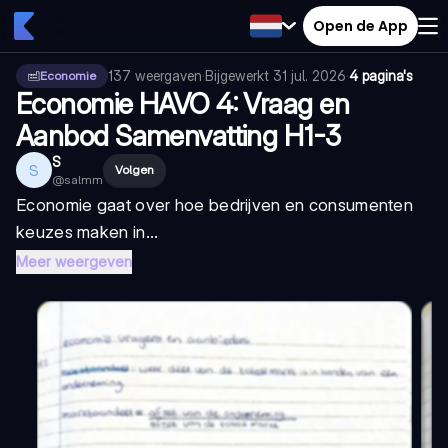
Open de App
137
weergaven
·
Bijgewerkt
31 jul. 2026
·
4 pagina's
Economie
Economie HAVO 4: Vraag en
Aanbod Samenvatting H1-3
S
S
Volgen
@
salmm
Economie gaat over hoe bedrijven en consumenten
keuzes maken in...
Meer weergeven