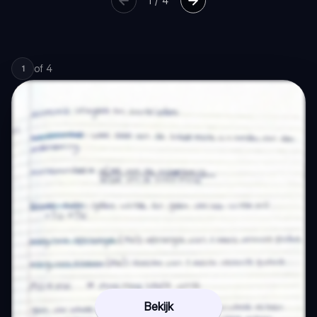
1
/
4
of
4
1
Bekijk