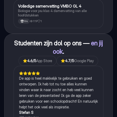
Volledige samenvatting VMBO GL 4
Biologie
Biologie voor jou klas 4 damenvatting van alle
hoofdstukken
119
1
K4
Studenten zijn dol op ons —
en jij
ook
.
4.6
/5
App Store
4.7
/5
Google Play
De app is heel makkelijk te gebruiken en goed
ontworpen. Ik heb tot nu toe alles kunnen
vinden waar ik naar zocht en heb veel kunnen
leren van de presentaties! Ik ga de app zeker
gebruiken voor een schoolopdracht! En natuurlijk
helpt het ook veel als inspiratie.
Stefan S