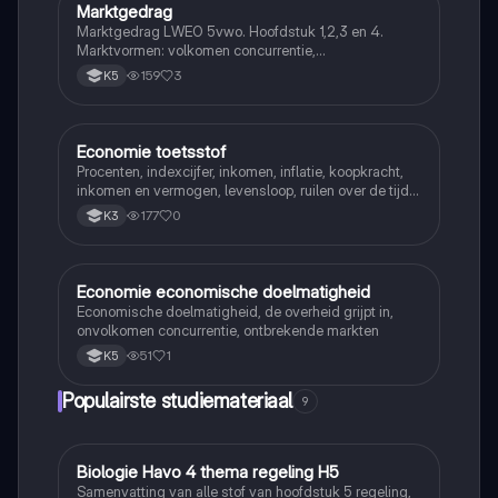
Marktgedrag
Economie
Marktgedrag LWEO 5vwo. Hoofdstuk 1,2,3 en 4.
Marktvormen: volkomen concurrentie,
monopolistische concurrentie, oligopolie en monopolie
159
3
K5
Economie toetsstof
Economie
Procenten, indexcijfer, inkomen, inflatie, koopkracht,
inkomen en vermogen, levensloop, ruilen over de tijd,
rente (interest), spaarrekening en spaardeposito,
177
0
K3
particuliere verzekeringen, averechtse selectie, moral
hazard
Economie economische doelmatigheid
Economie
Economische doelmatigheid, de overheid grijpt in,
onvolkomen concurrentie, ontbrekende markten
51
1
K5
Populairste studiemateriaal
9
Biologie Havo 4 thema regeling H5
Biologie
Samenvatting van alle stof van hoofdstuk 5 regeling,