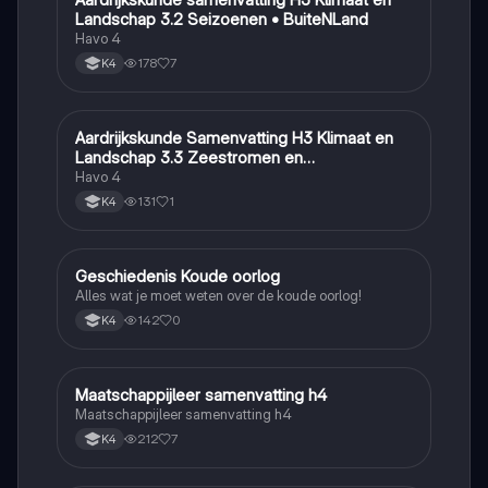
Landschap 3.2 Seizoenen • BuiteNLand
Havo 4
178
7
K4
Aardrijkskunde Samenvatting H3 Klimaat en
Aardrijkskunde
Landschap 3.3 Zeestromen en
Klimaatgebieden • BuiteNLand
Havo 4
131
1
K4
Geschiedenis Koude oorlog
Geschiedenis
Alles wat je moet weten over de koude oorlog!
142
0
K4
Maatschappijleer samenvatting h4
Maatschappijleer
Maatschappijleer samenvatting h4
212
7
K4