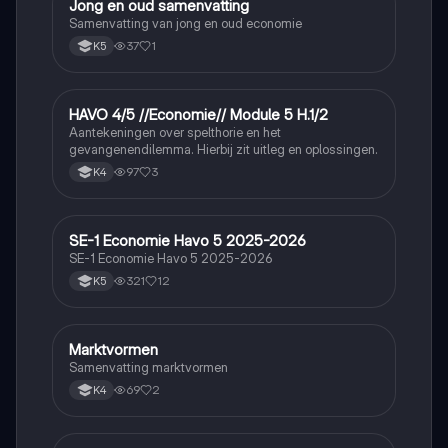
Jong en oud samenvatting
Economie
Samenvatting van jong en oud economie
37
1
K5
HAVO 4/5 //Economie// Module 5 H.1/2
Economie
Aantekeningen over spelthorie en het
gevangenendilemma. Hierbij zit uitleg en oplossingen.
97
3
K4
SE-1 Economie Havo 5 2025-2026
Economie
SE-1 Economie Havo 5 2025-2026
321
12
K5
Marktvormen
Economie
Samenvatting marktvormen
69
2
K4