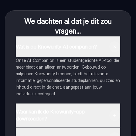
We dachten al dat je dit zou
vragen...
Wat is de Knowunity AI companion?
Onze AI Companion is een studentgerichte AI-tool die
meer biedt dan alleen antwoorden. Gebouwd op
miljoenen Knowunity bronnen, biedt het relevante
informatie, gepersonaliseerde studieplannen, quizzes en
inhoud direct in de chat, aangepast aan jouw
individuele leertraject.
Waar kan ik de Knowunity-app
downloaden?
Je kunt de app downloaden via Google Play Store en