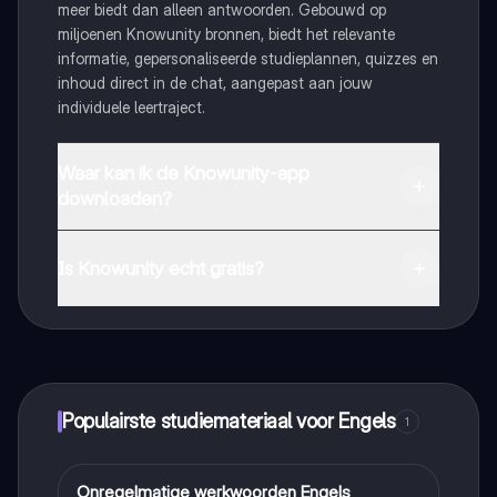
meer biedt dan alleen antwoorden. Gebouwd op
miljoenen Knowunity bronnen, biedt het relevante
informatie, gepersonaliseerde studieplannen, quizzes en
inhoud direct in de chat, aangepast aan jouw
individuele leertraject.
Waar kan ik de Knowunity-app
downloaden?
Je kunt de app downloaden via Google Play Store en
Apple App Store.
Is Knowunity echt gratis?
Dat klopt! Geniet van gratis toegang tot leerinhoud,
maak contact met medestudenten en krijg directe hulp.
Alles binnen handbereik!
Populairste studiemateriaal voor Engels
1
Onregelmatige werkwoorden Engels
Engels