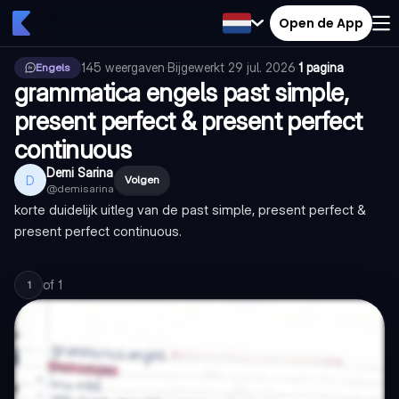
Open de App
145
weergaven
·
Bijgewerkt
29 jul. 2026
·
1 pagina
Engels
grammatica engels past simple,
present perfect & present perfect
continuous
Demi Sarina
D
Volgen
@
demisarina
korte duidelijk uitleg van de past simple, present perfect &
present perfect continuous.
of
1
1