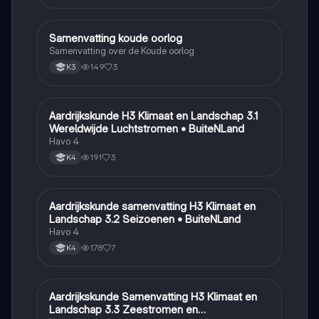
Samenvatting koude oorlog
Geschiedenis
Samenvatting over de Koude oorlog
149
3
K3
Aardrijkskunde H3 Klimaat en Landschap 3.1
Aardrijkskunde
Wereldwijde Luchtstromen • BuiteNLand
Havo 4
191
3
K4
Aardrijkskunde samenvatting H3 Klimaat en
Aardrijkskunde
Landschap 3.2 Seizoenen • BuiteNLand
Havo 4
178
7
K4
Aardrijkskunde Samenvatting H3 Klimaat en
Aardrijkskunde
Landschap 3.3 Zeestromen en