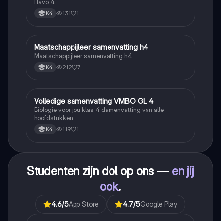
Klimaatgebieden • BuiteNLand
Havo 4
131
1
K4
Maatschappijleer samenvatting h4
Maatschappijleer
Maatschappijleer samenvatting h4
212
7
K4
Volledige samenvatting VMBO GL 4
Biologie
Biologie voor jou klas 4 damenvatting van alle
hoofdstukken
119
1
K4
Studenten zijn dol op ons —
en jij
ook
.
4.6
/5
App Store
4.7
/5
Google Play