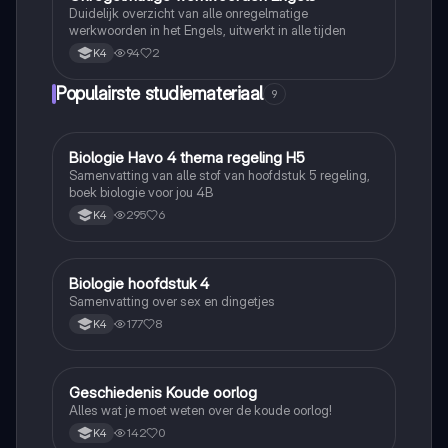
Duidelijk overzicht van alle onregelmatige
werkwoorden in het Engels, uitwerkt in alle tijden
94
2
K4
Populairste studiemateriaal
9
Biologie Havo 4 thema regeling H5
Biologie
Samenvatting van alle stof van hoofdstuk 5 regeling,
boek biologie voor jou 4B
295
6
K4
Biologie hoofdstuk 4
Biologie
Samenvatting over sex en dingetjes
177
8
K4
Geschiedenis Koude oorlog
Geschiedenis
Alles wat je moet weten over de koude oorlog!
142
0
K4