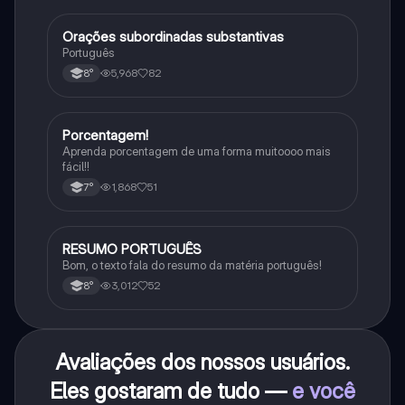
Orações subordinadas substantivas
Português
Português
5,968
82
8°
Porcentagem!
Matematica
Aprenda porcentagem de uma forma muitoooo mais
fácil!!
1,868
51
7°
RESUMO PORTUGUÊS
Português
Bom, o texto fala do resumo da matéria português!
3,012
52
8°
Avaliações dos nossos usuários.
Eles gostaram de tudo —
e você