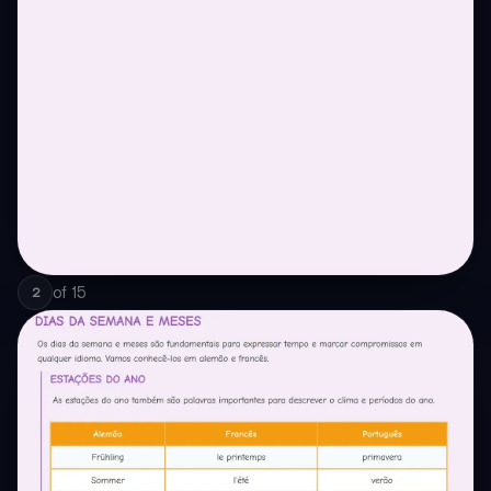
of
15
2