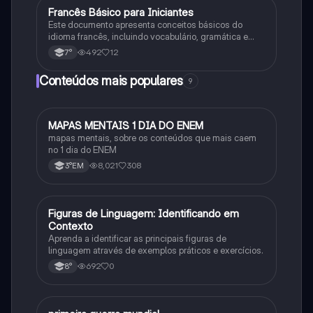
Francês Básico para Iniciantes
Francês
Este documento apresenta conceitos básicos do
idioma francês, incluindo vocabulário, gramática e
expressões úteis para conversação básica.
492
12
7°
Conteúdos mais populares
9
MAPAS MENTAIS 1 DIA DO ENEM
Português
mapas mentais, sobre os conteúdos que mais caem
no 1 dia do ENEM
8,021
308
3°EM
F
Figuras de Linguagem: Identificando em
Português
Contexto
Aprenda a identificar as principais figuras de
linguagem através de exemplos práticos e exercícios.
692
0
8°