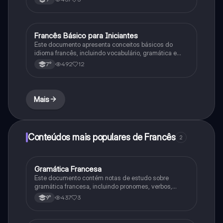
9º ano.
Francês Básico para Iniciantes
Francês
Este documento apresenta conceitos básicos do
idioma francês, incluindo vocabulário, gramática e
expressões úteis para conversação básica.
492
12
7°
Mais
Conteúdos mais populares de Francês
2
Gramática Francesa
Francês
Este documento contém notas de estudo sobre
gramática francesa, incluindo pronomes, verbos,
tempos verbais e estruturas de frases para alunos do
437
3
9°
9º ano.