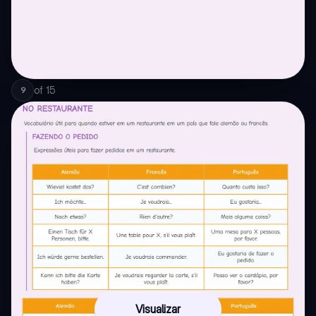
of
15
9
Visualizar