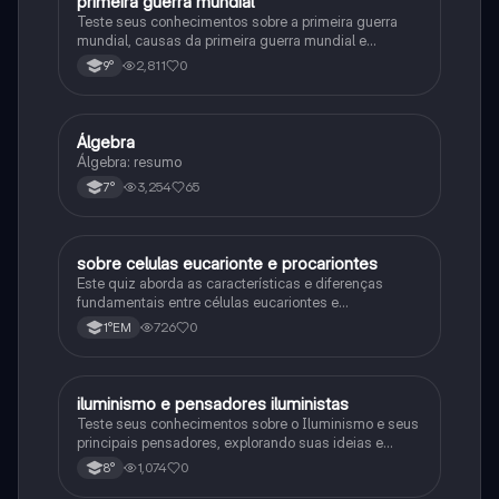
primeira guerra mundial
História
Teste seus conhecimentos sobre a primeira guerra
mundial, causas da primeira guerra mundial e
consequências da Primeira Guerra Mundial, fases da
2,811
0
9°
primeira guerra mundial
Álgebra
Matematica
Álgebra: resumo
3,254
65
7°
sobre celulas eucarionte e procariontes
Biologia
Este quiz aborda as características e diferenças
fundamentais entre células eucariontes e
procariontes.
726
0
1°EM
iluminismo e pensadores iluministas
História
Teste seus conhecimentos sobre o Iluminismo e seus
principais pensadores, explorando suas ideias e
impacto histórico.
1,074
0
8°