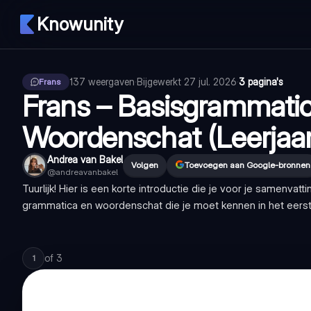
Knowunity
137
weergaven
·
Bijgewerkt
27 jul. 2026
·
3 pagina's
Frans
Frans – Basisgrammati
Woordenschat (Leerjaar
Andrea van Bakel
Volgen
Toevoegen aan Google-bronnen
@
andreavanbakel
Tuurlijk! Hier is een korte introductie die je voor je samenvatti
grammatica en woordenschat die je moet kennen in het eerste
of
3
1