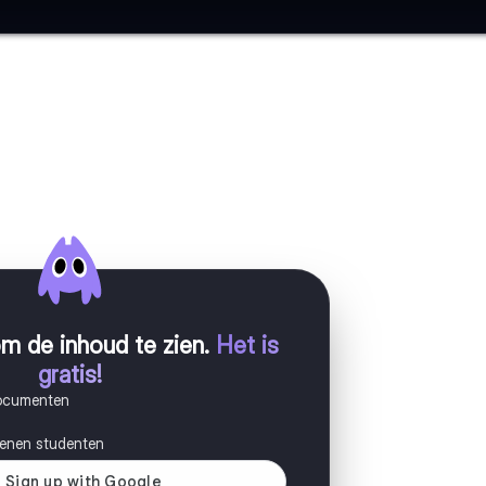
m de inhoud te zien
.
Het is
gratis!
documenten
joenen studenten