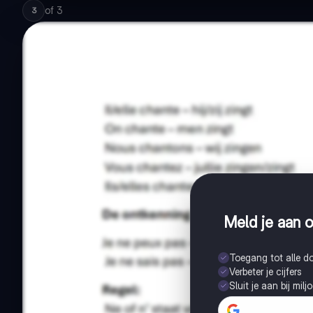
of
3
3
Meld je aan o
Toegang tot alle 
Verbeter je cijfers
Sluit je aan bij mil