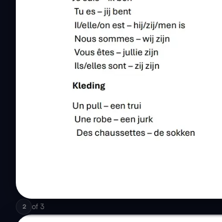
of
3
2