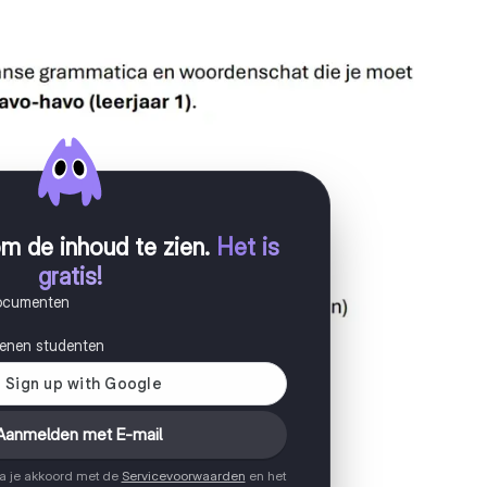
m de inhoud te zien
.
Het is
gratis!
documenten
joenen studenten
Aanmelden met E-mail
ga je akkoord met de
Servicevoorwaarden
en het