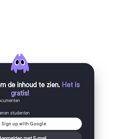
m de inhoud te zien
.
Het is
gratis!
documenten
joenen studenten
Aanmelden met E-mail