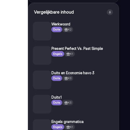
Vergelijkbare inhoud
6
Werkwoord
Duits
K2
Present Perfect Vs. Past Simple
Engels
K1
Duits en Economie havo 3
Duits
K3
Duits1
Duits
K3
Engels grammatica
Engels
K1