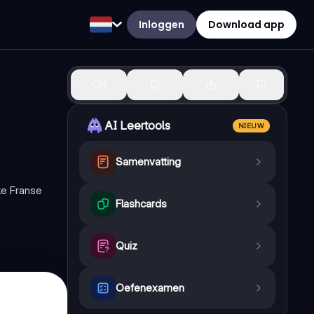
Inloggen
Download app
1
AI Leertools
NIEUW
Samenvatting
jke Franse
Flashcards
Quiz
Oefenexamen