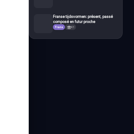
Franse tijdsvormen: présent, passé
composé en futur proche
Frans
K1