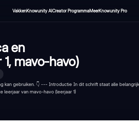
Vakken
Knowunity AI
Creator Programma
Meer
Knowunity Pro
ca en
 1, mavo-havo)
ng kan gebruiken. 👇 --- Introductie In dit schrift staat alle belangri
 leerjaar van mavo-havo (leerjaar 1)