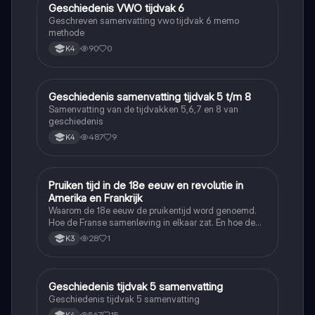
Geschiedenis VWO tijdvak 6
Geschiedenis
Geschreven samenvatting vwo tijdvak 6 memo
methode
90
0
K4
Geschiedenis samenvatting tijdvak 5 t/m 8
Geschiedenis
Samenvatting van de tijdvakken 5,6,7 en 8 van
geschiedenis
487
9
K4
Pruiken tijd in de 18e eeuw en revolutie in
Geschiedenis
Amerika en Frankrijk
Waarom de 18e eeuw de pruikentijd word genoemd.
Hoe de Franse samenleving in elkaar zat. En hoe de
Amerikaanse en Franse revolutie ging.
28
1
K3
Geschiedenis tijdvak 5 samenvatting
Geschiedenis
Geschiedenis tijdvak 5 samenvatting
567
15