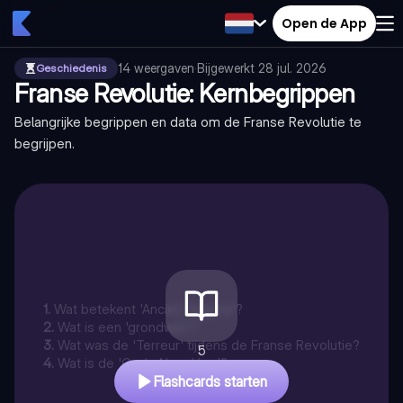
Open de App
14
weergaven
·
Bijgewerkt
28 jul. 2026
Geschiedenis
Franse Revolutie: Kernbegrippen
Belangrijke begrippen en data om de Franse Revolutie te
begrijpen.
1
.
Wat betekent 'Ancien Régime'?
2
.
Wat is een 'grondwet'?
3
.
Wat was de 'Terreur' tijdens de Franse Revolutie?
5
4
.
Wat is de 'Code Napoléon'?
Flashcards starten