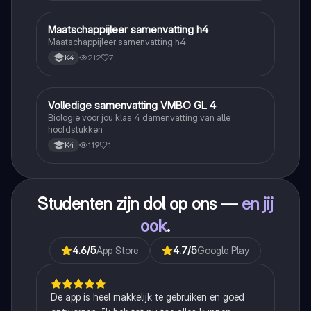
Maatschappijleer samenvatting h4
Maatschappijleer
Maatschappijleer samenvatting h4
212
7
K4
Volledige samenvatting VMBO GL 4
Biologie
Biologie voor jou klas 4 damenvatting van alle
hoofdstukken
119
1
K4
Studenten zijn dol op ons —
en jij
ook
.
4.6
/5
App Store
4.7
/5
Google Play
De app is heel makkelijk te gebruiken en goed