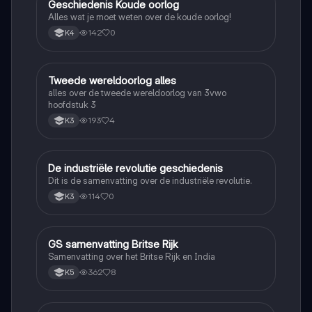
Geschiedenis Koude oorlog
Geschiedenis
Alles wat je moet weten over de koude oorlog!
142
0
K4
Tweede wereldoorlog alles
Geschiedenis
alles over de tweede wereldoorlog van 3vwo
hoofdstuk 3
193
4
K3
De industriële revolutie geschiedenis
Geschiedenis
Dit is de samenvatting over de industriële revolutie.
114
0
K3
GS samenvatting Britse Rijk
Geschiedenis
Samenvatting over het Britse Rijk en India
362
8
K5