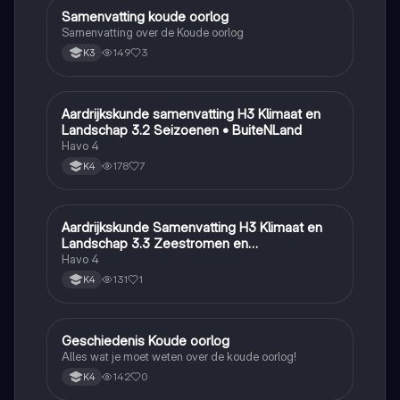
Samenvatting koude oorlog
Geschiedenis
Samenvatting over de Koude oorlog
149
3
K3
Aardrijkskunde samenvatting H3 Klimaat en
Aardrijkskunde
Landschap 3.2 Seizoenen • BuiteNLand
Havo 4
178
7
K4
Aardrijkskunde Samenvatting H3 Klimaat en
Aardrijkskunde
Landschap 3.3 Zeestromen en
Klimaatgebieden • BuiteNLand
Havo 4
131
1
K4
Geschiedenis Koude oorlog
Geschiedenis
Alles wat je moet weten over de koude oorlog!
142
0
K4