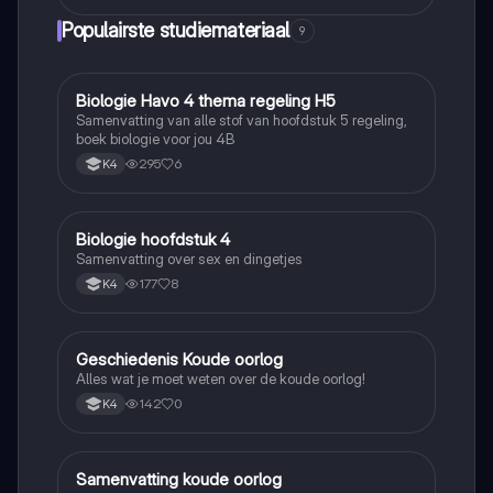
Populairste studiemateriaal
9
Biologie Havo 4 thema regeling H5
Biologie
Samenvatting van alle stof van hoofdstuk 5 regeling,
boek biologie voor jou 4B
295
6
K4
Biologie hoofdstuk 4
Biologie
Samenvatting over sex en dingetjes
177
8
K4
Geschiedenis Koude oorlog
Geschiedenis
Alles wat je moet weten over de koude oorlog!
142
0
K4
Samenvatting koude oorlog
Geschiedenis