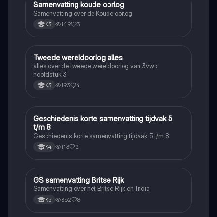
Samenvatting koude oorlog
Geschiedenis
Samenvatting over de Koude oorlog
149
3
K3
Tweede wereldoorlog alles
Geschiedenis
alles over de tweede wereldoorlog van 3vwo
hoofdstuk 3
193
4
K3
Geschiedenis korte samenvatting tijdvak 5
Geschiedenis
t/m 8
Geschiedenis korte samenvatting tijdvak 5 t/m 8
113
2
K4
GS samenvatting Britse Rijk
Geschiedenis
Samenvatting over het Britse Rijk en India
362
8
K5