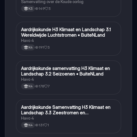
Samenvatting over de Koude oorlog
149
3
K3
Aardrijkskunde H3 Klimaat en Landschap 3.1
Aardrijkskunde
Wereldwijde Luchtstromen • BuiteNLand
Havo 4
191
3
K4
Aardrijkskunde samenvatting H3 Klimaat en
Aardrijkskunde
Landschap 3.2 Seizoenen • BuiteNLand
Havo 4
178
7
K4
Aardrijkskunde Samenvatting H3 Klimaat en
Aardrijkskunde
Landschap 3.3 Zeestromen en
Klimaatgebieden • BuiteNLand
Havo 4
131
1
K4