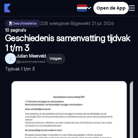
Open de App
228
weergaven
·
Bijgewerkt
21 jul. 2026
·
Geschiedenis
10 pagina's
Geschiedenis samenvatting tijdvak
1 t/m 3
Julian Meerveld
J
Volgen
@
julianmeerveld
Tijdvak 1 t/m 3