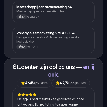
Maatschappijleer samenvatting h4
Maatschappijleer
Maatschappijleer samenvatting h4
212
7
K4
Volledige samenvatting VMBO GL 4
Biologie
Biologie voor jou klas 4 damenvatting van alle
hoofdstukken
119
1
K4
Studenten zijn dol op ons —
en jij
ook
.
4.6
/5
App Store
4.7
/5
Google Play
De app is heel makkelijk te gebruiken en goed
ontworpen. Ik heb tot nu toe alles kunnen