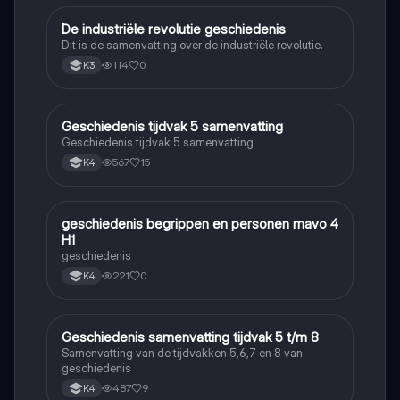
De industriële revolutie geschiedenis
Geschiedenis
Dit is de samenvatting over de industriële revolutie.
114
0
K3
Geschiedenis tijdvak 5 samenvatting
Geschiedenis
Geschiedenis tijdvak 5 samenvatting
567
15
K4
geschiedenis begrippen en personen mavo 4
Geschiedenis
H1
geschiedenis
221
0
K4
Geschiedenis samenvatting tijdvak 5 t/m 8
Geschiedenis
Samenvatting van de tijdvakken 5,6,7 en 8 van
geschiedenis
487
9
K4