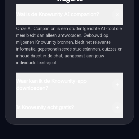
Wat is de Knowunity AI companion?
Onze AI Companion is een studentgerichte AI-tool die
meer biedt dan alleen antwoorden. Gebouwd op
miljoenen Knowunity bronnen, biedt het relevante
informatie, gepersonaliseerde studieplannen, quizzes en
inhoud direct in de chat, aangepast aan jouw
individuele leertraject.
Waar kan ik de Knowunity-app
downloaden?
Je kunt de app downloaden via Google Play Store en
Apple App Store.
Is Knowunity echt gratis?
Dat klopt! Geniet van gratis toegang tot leerinhoud,
maak contact met medestudenten en krijg directe hulp.
Alles binnen handbereik!