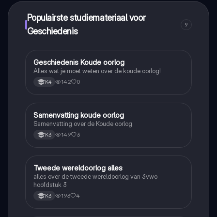
Populairste studiemateriaal voor
9
Geschiedenis
Geschiedenis Koude oorlog
Geschiedenis
Alles wat je moet weten over de koude oorlog!
142
0
K4
Samenvatting koude oorlog
Geschiedenis
Samenvatting over de Koude oorlog
149
3
K3
Tweede wereldoorlog alles
Geschiedenis
alles over de tweede wereldoorlog van 3vwo
hoofdstuk 3
193
4
K3