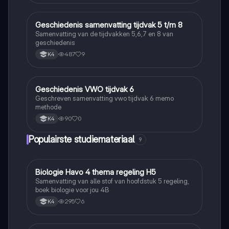
Geschiedenis samenvatting tijdvak 5 t/m 8
Geschiedenis
Samenvatting van de tijdvakken 5,6,7 en 8 van
geschiedenis
487
9
K4
Geschiedenis VWO tijdvak 6
Geschiedenis
Geschreven samenvatting vwo tijdvak 6 memo
methode
90
0
K4
Populairste studiemateriaal
9
Biologie Havo 4 thema regeling H5
Biologie
Samenvatting van alle stof van hoofdstuk 5 regeling,
boek biologie voor jou 4B
295
6
K4