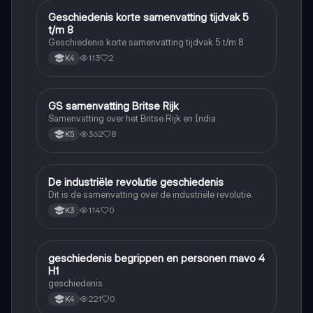
Geschiedenis korte samenvatting tijdvak 5
Geschiedenis
t/m 8
Geschiedenis korte samenvatting tijdvak 5 t/m 8
113
2
K4
GS samenvatting Britse Rijk
Geschiedenis
Samenvatting over het Britse Rijk en India
362
8
K5
De industriële revolutie geschiedenis
Geschiedenis
Dit is de samenvatting over de industriële revolutie.
114
0
K3
geschiedenis begrippen en personen mavo 4
Geschiedenis
H1
geschiedenis
221
0
K4