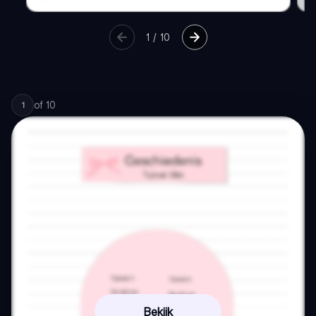
1
/
10
of
10
1
Bekijk