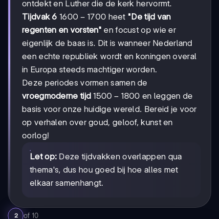
ontdekt en Luther die de kerk hervormt.
1600-
1600
−
1700
Tijdvak 6
heet
"De tijd van
1700
regenten en vorsten"
en focust op wie er
eigenlijk de baas is. Dit is wanneer Nederland
een echte republiek wordt en koningen overal
in Europa steeds machtiger worden.
Deze periodes vormen samen de
1500-
1500
−
1800
vroegmoderne tijd
en leggen de
1800
basis voor onze huidige wereld. Bereid je voor
op verhalen over goud, geloof, kunst en
oorlog!
Let op:
Deze tijdvakken overlappen qua
thema's, dus hou goed bij hoe alles met
elkaar samenhangt.
of
10
2