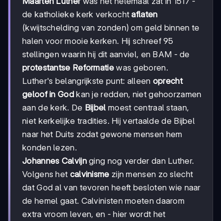
Maarten Luther
was het helemaal zat in 1517 -
de katholieke kerk verkocht
aflaten
(kwijtschelding van zonden) om geld binnen te
halen voor mooie kerken. Hij schreef 95
stellingen waarin hij dit aanviel, en BAM - de
protestantse Reformatie
was geboren.
Luther's belangrijkste punt: alleen
oprecht
geloof in God
kan je redden, niet gehoorzamen
aan de kerk. De
Bijbel
moest centraal staan,
niet kerkelijke tradities. Hij vertaalde de Bijbel
naar het Duits zodat gewone mensen hem
konden lezen.
Johannes Calvijn
ging nog verder dan Luther.
Volgens het
calvinisme
zijn mensen zo slecht
dat God al van tevoren heeft besloten wie naar
de hemel gaat. Calvinisten moeten daarom
extra vroom leven, en - hier wordt het