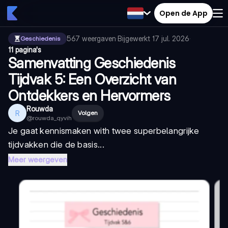
Open de App
567
weergaven
·
Bijgewerkt
17 jul. 2026
·
Geschiedenis
11 pagina's
Samenvatting Geschiedenis
Tijdvak 5: Een Overzicht van
Ontdekkers en Hervormers
Rouwda
R
Volgen
@
rouwda_qyvih
Je gaat kennismaken with twee superbelangrijke
tijdvakken die de basis...
Meer weergeven