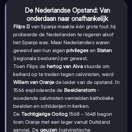
De Nederlandse Opstand: Van
onderdaan naar onafhankelijk
Filips II
van Spanje maakte één grote fout: hij
probeerde de Nederlanden te regeren alsof
het Spanje was. Maar Nederlanders waren
gewend aan hun eigen
privileges
en
Staten
(regionale besturen) per gewest.
Toen Filips de
hertog van Alva
stuurde om
keihard op te treden tegen calvinisten, werd
Willem van Oranje
de leider van de opstand. In
1566 explodeerde de
Beeldenstorm
-
woedende calvinisten vernielden katholieke
beelden en schilderijen in kerken.
1568-
1568
−
1648
De
Tachtigjarige Oorlog
begon
1648
toen Oranje met een leger vanuit Duitsland
aanviel. De
geuzen
(calvinistische