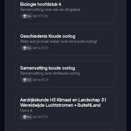
Biologie hoofdstuk 4
Biologie
Samenvatting over sex en dingetjes
177
8
K4
Geschiedenis Koude oorlog
Geschiedenis
Alles wat je moet weten over de koude oorlog!
142
0
K4
Samenvatting koude oorlog
Geschiedenis
Samenvatting over de Koude oorlog
149
3
K3
Aardrijkskunde H3 Klimaat en Landschap 3.1
Aardrijkskunde
Wereldwijde Luchtstromen • BuiteNLand
Havo 4
191
3
K4