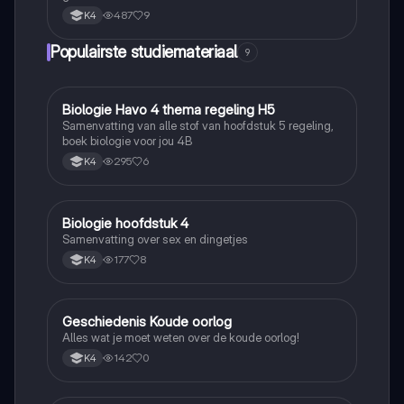
487
9
K4
Populairste studiemateriaal
9
Biologie Havo 4 thema regeling H5
Biologie
Samenvatting van alle stof van hoofdstuk 5 regeling,
boek biologie voor jou 4B
295
6
K4
Biologie hoofdstuk 4
Biologie
Samenvatting over sex en dingetjes
177
8
K4
Geschiedenis Koude oorlog
Geschiedenis
Alles wat je moet weten over de koude oorlog!
142
0
K4