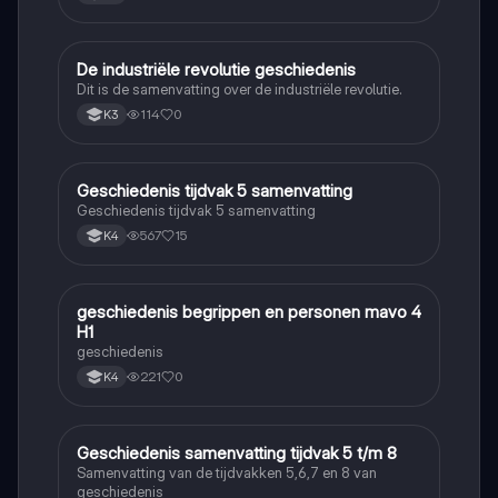
De industriële revolutie geschiedenis
Geschiedenis
Dit is de samenvatting over de industriële revolutie.
114
0
K3
Geschiedenis tijdvak 5 samenvatting
Geschiedenis
Geschiedenis tijdvak 5 samenvatting
567
15
K4
geschiedenis begrippen en personen mavo 4
Geschiedenis
H1
geschiedenis
221
0
K4
Geschiedenis samenvatting tijdvak 5 t/m 8
Geschiedenis
Samenvatting van de tijdvakken 5,6,7 en 8 van
geschiedenis