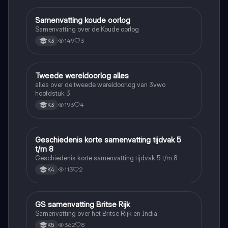
Samenvatting koude oorlog
Geschiedenis
Samenvatting over de Koude oorlog
149
3
K3
Tweede wereldoorlog alles
Geschiedenis
alles over de tweede wereldoorlog van 3vwo
hoofdstuk 3
193
4
K3
Geschiedenis korte samenvatting tijdvak 5
Geschiedenis
t/m 8
Geschiedenis korte samenvatting tijdvak 5 t/m 8
113
2
K4
GS samenvatting Britse Rijk
Geschiedenis
Samenvatting over het Britse Rijk en India
362
8
K5