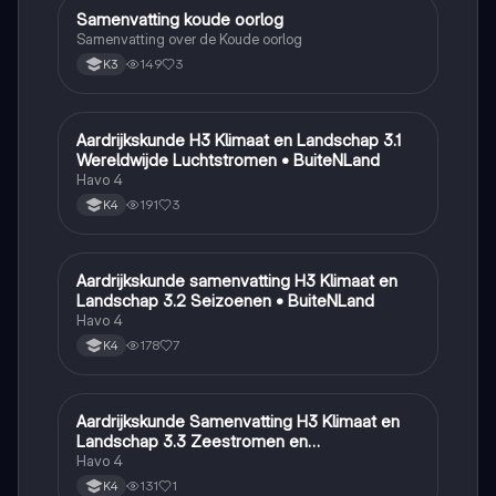
Samenvatting koude oorlog
Geschiedenis
Samenvatting over de Koude oorlog
149
3
K3
Aardrijkskunde H3 Klimaat en Landschap 3.1
Aardrijkskunde
Wereldwijde Luchtstromen • BuiteNLand
Havo 4
191
3
K4
Aardrijkskunde samenvatting H3 Klimaat en
Aardrijkskunde
Landschap 3.2 Seizoenen • BuiteNLand
Havo 4
178
7
K4
Aardrijkskunde Samenvatting H3 Klimaat en
Aardrijkskunde
Landschap 3.3 Zeestromen en
Klimaatgebieden • BuiteNLand
Havo 4
131
1
K4