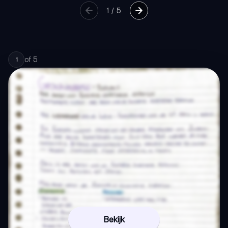
1
/
5
of
5
1
Bekijk