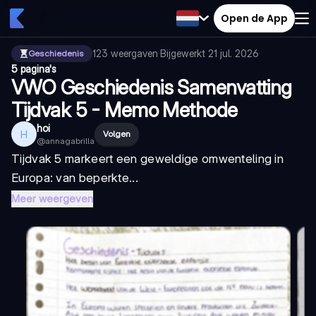
Open de App
123
weergaven
·
Bijgewerkt
21 jul. 2026
·
Geschiedenis
5 pagina's
VWO Geschiedenis Samenvatting
Tijdvak 5 - Memo Methode
hoi
H
Volgen
@
annagabrilla
Tijdvak 5 markeert een geweldige omwenteling in
Europa: van beperkte...
Meer weergeven