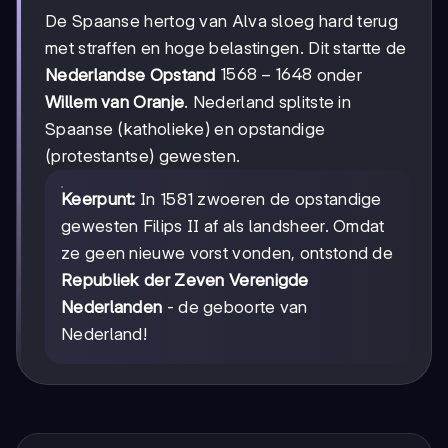
De Spaanse hertog van Alva sloeg hard terug
met straffen en hoge belastingen. Dit startte de
1568-
1568
−
1648
Nederlandse Opstand
onder
1648
Willem van Oranje
. Nederland splitste in
Spaanse (katholieke) en opstandige
(protestantse) gewesten.
Keerpunt:
In 1581 zwoeren de opstandige
gewesten Filips II af als landsheer. Omdat
ze geen nieuwe vorst vonden, ontstond de
Republiek der Zeven Verenigde
Nederlanden
- de geboorte van
Nederland!