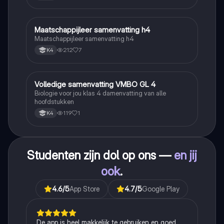
Maatschappijleer samenvatting h4
Maatschappijleer
Maatschappijleer samenvatting h4
212
7
K4
Volledige samenvatting VMBO GL 4
Biologie
Biologie voor jou klas 4 damenvatting van alle
hoofdstukken
119
1
K4
Studenten zijn dol op ons —
en jij
ook
.
4.6
/5
App Store
4.7
/5
Google Play
De app is heel makkelijk te gebruiken en goed