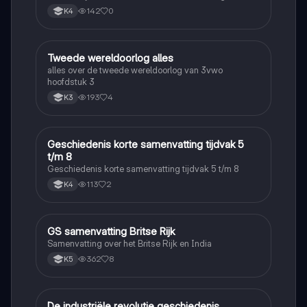
142
0
K4
Tweede wereldoorlog alles
Geschiedenis
alles over de tweede wereldoorlog van 3vwo
hoofdstuk 3
193
4
K3
Geschiedenis korte samenvatting tijdvak 5
Geschiedenis
t/m 8
Geschiedenis korte samenvatting tijdvak 5 t/m 8
113
2
K4
GS samenvatting Britse Rijk
Geschiedenis
Samenvatting over het Britse Rijk en India
362
8
K5
De industriële revolutie geschiedenis
Geschiedenis