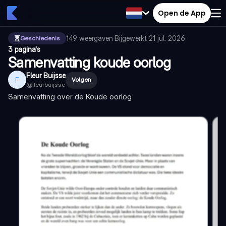
Open de App
149
weergaven
·
Bijgewerkt
21 jul. 2026
·
Geschiedenis
3 pagina's
Samenvatting koude oorlog
Fleur Buijsse
F
Volgen
@
fleurbuijsse
Samenvatting over de Koude oorlog