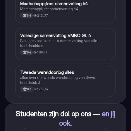
Maatschappijleer samenvatting h4
Maatschappijleer
Maatschappijleer samenvatting h4
212
7
K4
Volledige samenvatting VMBO GL 4
Biologie
Biologie voor jou klas 4 damenvatting van alle
hoofdstukken
119
1
K4
Tweede wereldoorlog alles
Geschiedenis
alles over de tweede wereldoorlog van 3vwo
hoofdstuk 3
193
4
K3
Studenten zijn dol op ons —
en jij
ook
.