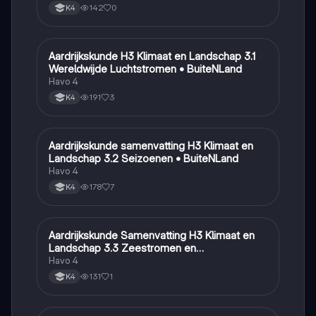
142
0
K4
Aardrijkskunde H3 Klimaat en Landschap 3.1
Aardrijkskunde
Wereldwijde Luchtstromen • BuiteNLand
Havo 4
191
3
K4
Aardrijkskunde samenvatting H3 Klimaat en
Aardrijkskunde
Landschap 3.2 Seizoenen • BuiteNLand
Havo 4
178
7
K4
Aardrijkskunde Samenvatting H3 Klimaat en
Aardrijkskunde
Landschap 3.3 Zeestromen en
Klimaatgebieden • BuiteNLand
Havo 4
131
1
K4