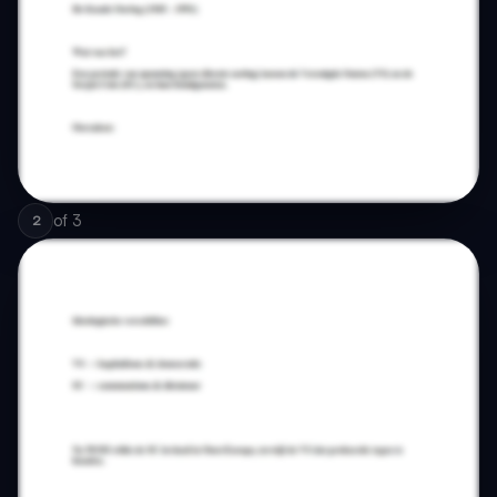
of
3
2