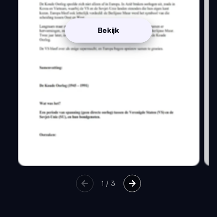
Bekijk
1
/
3