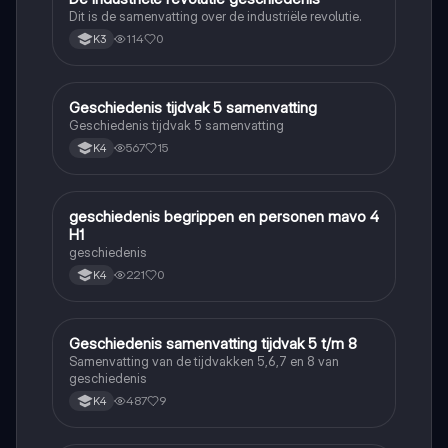
Dit is de samenvatting over de industriële revolutie.
114
0
K3
Geschiedenis tijdvak 5 samenvatting
Geschiedenis
Geschiedenis tijdvak 5 samenvatting
567
15
K4
geschiedenis begrippen en personen mavo 4
Geschiedenis
H1
geschiedenis
221
0
K4
Geschiedenis samenvatting tijdvak 5 t/m 8
Geschiedenis
Samenvatting van de tijdvakken 5,6,7 en 8 van
geschiedenis
487
9
K4