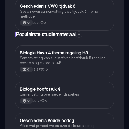
Geschiedenis VWO tijdvak 6
Geschiedenis
Geschreven samenvatting vwo tijdvak 6 memo
methode
90
0
K4
Populairste studiemateriaal
9
Biologie Havo 4 thema regeling H5
Biologie
Samenvatting van alle stof van hoofdstuk 5 regeling,
boek biologie voor jou 4B
295
6
K4
Biologie hoofdstuk 4
Biologie
Samenvatting over sex en dingetjes
177
8
K4
Geschiedenis Koude oorlog
Geschiedenis
Alles wat je moet weten over de koude oorlog!