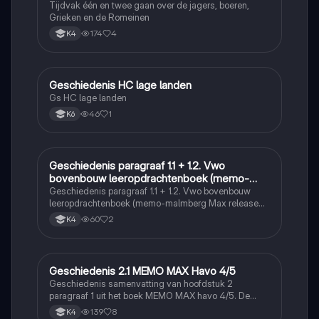
Tijdvak één en twee gaan over de jagers, boeren,
Grieken en de Romeinen
174
4
K4
Geschiedenis HC lage landen
Geschiedenis
Gs HC lage landen
46
1
K6
Geschiedenis paragraaf 1.1 + 1.2. Vwo
Geschiedenis
bovenbouw leeropdrachtenboek (memo-
malmberg Max release 6.0)
Geschiedenis paragraaf 1.1 + 1.2. Vwo bovenbouw
leeropdrachtenboek (memo-malmberg Max release
6.0)
60
2
K4
Geschiedenis 2.1 MEMO MAX Havo 4/5
Geschiedenis
Geschiedenis samenvatting van hoofdstuk 2
paragraaf 1 uit het boek MEMO MAX havo 4/5. De
dingen waar en sterretje voorstaan zijn handig om
139
8
K4