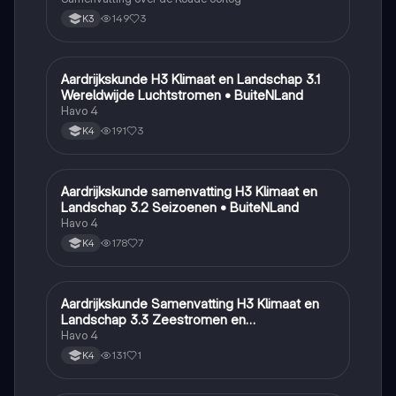
149
3
K3
Aardrijkskunde H3 Klimaat en Landschap 3.1
Aardrijkskunde
Wereldwijde Luchtstromen • BuiteNLand
Havo 4
191
3
K4
Aardrijkskunde samenvatting H3 Klimaat en
Aardrijkskunde
Landschap 3.2 Seizoenen • BuiteNLand
Havo 4
178
7
K4
Aardrijkskunde Samenvatting H3 Klimaat en
Aardrijkskunde
Landschap 3.3 Zeestromen en
Klimaatgebieden • BuiteNLand
Havo 4
131
1
K4