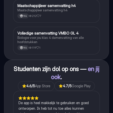
Maatschappijleer samenvatting h4
Maatschappijleer
Maatschappijleer samenvatting h4
212
7
K4
Volledige samenvatting VMBO GL 4
Biologie
Biologie voor jou klas 4 damenvatting van alle
hoofdstukken
119
1
K4
Studenten zijn dol op ons —
en jij
ook
.
4.6
/5
App Store
4.7
/5
Google Play
De app is heel makkelijk te gebruiken en goed
ontworpen. Ik heb tot nu toe alles kunnen