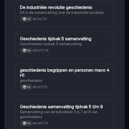
De industriële revolutie geschiedenis
Geschiedenis
Dit is de samenvatting over de industriële revolutie.
114
0
K3
Geschiedenis tijdvak 5 samenvatting
Geschiedenis
Geschiedenis tijdvak 5 samenvatting
567
15
K4
geschiedenis begrippen en personen mavo 4
Geschiedenis
H1
geschiedenis
221
0
K4
Geschiedenis samenvatting tijdvak 5 t/m 8
Geschiedenis
Samenvatting van de tijdvakken 5,6,7 en 8 van
geschiedenis
487
9
K4