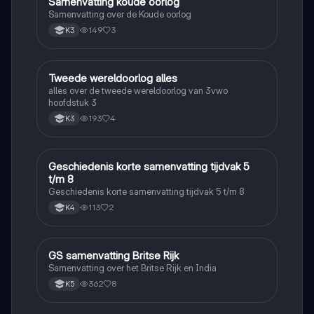
Samenvatting koude oorlog
Geschiedenis
Samenvatting over de Koude oorlog
149
3
K3
Tweede wereldoorlog alles
Geschiedenis
alles over de tweede wereldoorlog van 3vwo
hoofdstuk 3
193
4
K3
Geschiedenis korte samenvatting tijdvak 5
Geschiedenis
t/m 8
Geschiedenis korte samenvatting tijdvak 5 t/m 8
113
2
K4
GS samenvatting Britse Rijk
Geschiedenis
Samenvatting over het Britse Rijk en India
362
8
K5