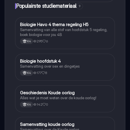
Populairste studiemateriaal
9
Biologie Havo 4 thema regeling H5
Biologie
Samenvatting van alle stof van hoofdstuk 5 regeling,
boek biologie voor jou 4B
295
6
K4
Biologie hoofdstuk 4
Biologie
Samenvatting over sex en dingetjes
177
8
K4
Geschiedenis Koude oorlog
Geschiedenis
Alles wat je moet weten over de koude oorlog!
142
0
K4
Samenvatting koude oorlog
Geschiedenis
Samenvatting over de Koude oorlog