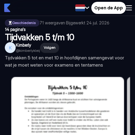
Open de App
71
weergaven
·
Bijgewerkt
24 jul. 2026
·
Geschiedenis
14 pagina's
Tijdvakken 5 t/m 10
Kimberly
K
Volgen
@
kimberlykleij
Tijdvakken 5 tot en met 10 in hoofdlijnen samengevat voor
wat je moet weten voor examens en tentamens