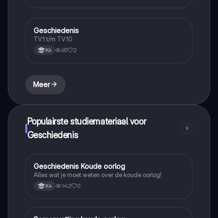
extra door te nemen (zijn de leerdoelen). De
samenvatting is inclusief begrippen.
Geschiedenis
Geschiedenis
TV1 t/m TV10
65
2
K6
Meer
Populairste studiemateriaal voor
9
Geschiedenis
Geschiedenis Koude oorlog
Geschiedenis
Alles wat je moet weten over de koude oorlog!
142
0
K4