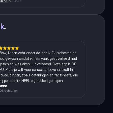
119
1
K4
ok
.
Wow, ik ben echt onder de indruk. Ik probeerde de
app gewoon omdat ik hem vaak geadverteerd had
gezien en was absoluut verbaasd. Deze app is DE
HULP die je wilt voor school en bovenal biedt hij
zoveel dingen, zoals oefeningen en factsheets, die
mij persoonlijk HEEL erg hebben geholpen.
Anna
iOS gebruiker