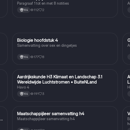
Paragraaf 1 tot en met 8 notities
A
112
2
K4
Biologie hoofdstuk 4
G
Biologie
Samenvatting over sex en dingetjes
A
177
8
K4
Aardrijkskunde H3 Klimaat en Landschap 3.1
A
Aardrijkskunde
Wereldwijde Luchtstromen • BuiteNLand
L
Havo 4
H
191
3
K4
Maatschappijleer samenvatting h4
V
Maatschappijleer
n
Maatschappijleer samenvatting h4
B
h