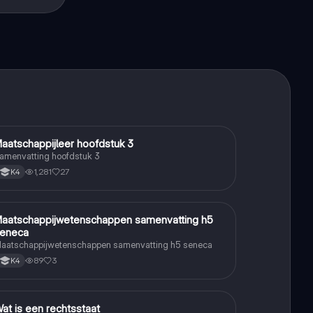
aatschappijleer hoofdstuk 3
Maatschappijleer
amenvatting hoofdstuk 3
1,281
27
K4
aatschappijwetenschappen samenvatting h5
Maatschappijleer
eneca
aatschappijwetenschappen samenvatting h5 seneca
89
3
K4
at is een rechtsstaat
Maatschappijleer