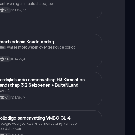
antekeningen maatschappijleer
135
2
K4
eschiedenis Koude oorlog
Geschiedenis
lles wat je moet weten over de koude oorlog!
142
0
K4
ardrijkskunde samenvatting H3 Klimaat en
Aardrijkskunde
andschap 3.2 Seizoenen • BuiteNLand
avo 4
178
7
K4
olledige samenvatting VMBO GL 4
Biologie
iologie voor jou klas 4 damenvatting van alle
oofdstukken