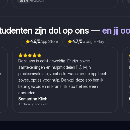
212
7
K4
tudenten zijn dol op ons —
en jij o
4.6
/5
App Store
4.7
/5
Google Play
Deze app is echt geweldig. Er zijn zoveel
aantekeningen en hulpmiddelen [...]. Mijn
e
probleemvak is bijvoorbeeld Frans, en de app heeft
zoveel opties voor hulp. Dankzij deze app ben ik
beter geworden in Frans. Ik zou het iedereen
aanraden.
Samantha Klich
Android gebruiker