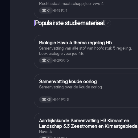
Rechtsstaat maatschappijleer vwo 4
181
1
K4
Populairste studiemateriaal
9
Biologie Havo 4 thema regeling H5
Biologie
Samenvatting van alle stof van hoofdstuk 5 regeling,
boek biologie voor jou 4B
295
6
K4
Samenvatting koude oorlog
Geschiedenis
Samenvatting over de Koude oorlog
149
3
K3
Aardrijkskunde Samenvatting H3 Klimaat en
Aardrijkskunde
Landschap 3.3 Zeestromen en Klimaatgebiede
• BuiteNLand
Havo 4