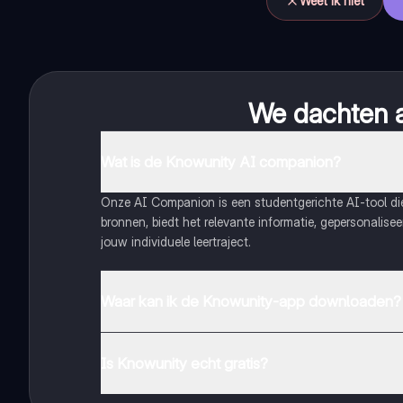
Weet ik niet
We dachten al
Wat is de Knowunity AI companion?
Onze AI Companion is een studentgerichte AI-tool d
bronnen, biedt het relevante informatie, gepersonalis
jouw individuele leertraject.
Waar kan ik de Knowunity-app downloaden?
Je kunt de app downloaden via Google Play Store en 
Is Knowunity echt gratis?