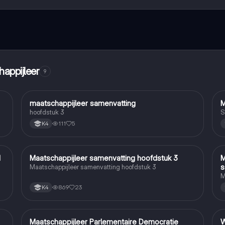
maak contact met medestudenten en krijg directe hulp. Alles binnen
happijleer
9
maatschappijleer samenvatting
M
Maatschappijleer
hoofdstuk 3
S
111
5
K4
1
Maatschappijleer samenvatting hoofdstuk 3
M
Maatschappijleer
s
Maatschappijleer samenvatting hoofdstuk 3
M
869
23
K4
Maatschappijleer Parlementaire Democratie
W
Maatschappijleer