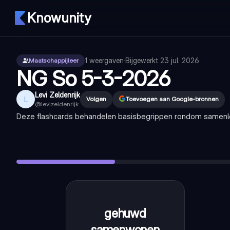
Knowunity
1
weergaven
·
Bijgewerkt
23 jul. 2026
Maatschappijleer
NG So 5-3-2026
Levi Zeldenrijk
L
Volgen
Toevoegen aan Google-bronnen
@
levizeldenrijk
Deze flashcards behandelen basisbegrippen rondom samenlev
gehuwd samenwonen
—
een getrouwd stel
ongehuwd samenwonen
—
twee mensen die bij elkaar won
gezin
—
ouder met twee kind (eren)
samengesteld gezin
—
vader moeder met kinderen
eenoudergezin
—
vader of moeder met kinderen
gehuwd
een
getrouwd
samenwonen