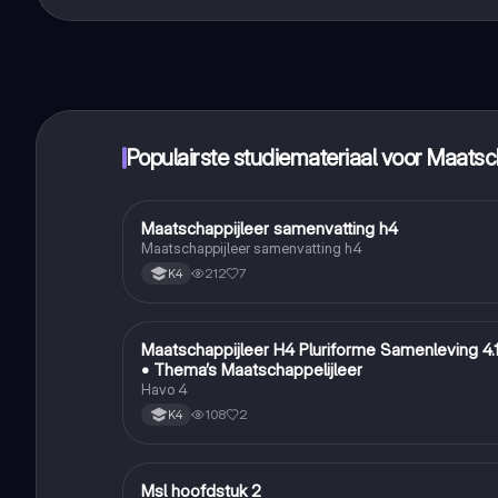
Dat klopt! Geniet van gratis toegang tot leerinhoud, 
handbereik!
Populairste studiemateriaal voor Maatsc
Maatschappijleer samenvatting h4
Maatschappijleer
Maatschappijleer samenvatting h4
212
7
K4
Maatschappijleer H4 Pluriforme Samenleving 4.
Maatschappijleer
• Thema’s Maatschappelijleer
Havo 4
108
2
K4
Msl hoofdstuk 2
Maatschappijleer