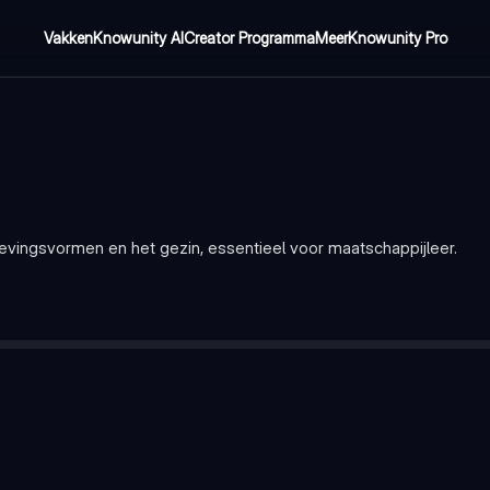
Vakken
Knowunity AI
Creator Programma
Meer
Knowunity Pro
ingsvormen en het gezin, essentieel voor maatschappijleer.
en