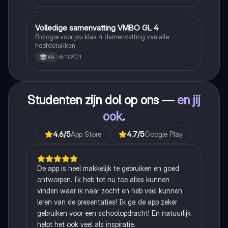
Volledige samenvatting VMBO GL 4
Biologie
Biologie voor jou klas 4 damenvatting van alle
hoofdstukken
119
1
K4
Studenten zijn dol op ons —
en jij
ook
.
4.6
/5
App Store
4.7
/5
Google Play
De app is heel makkelijk te gebruiken en goed
ontworpen. Ik heb tot nu toe alles kunnen
vinden waar ik naar zocht en heb veel kunnen
leren van de presentaties! Ik ga de app zeker
gebruiken voor een schoolopdracht! En natuurlijk
helpt het ook veel als inspiratie.