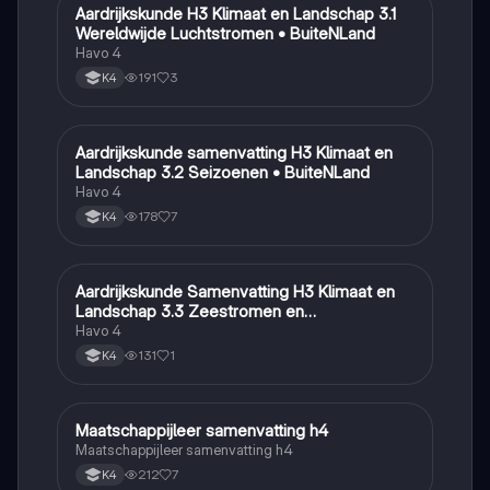
Aardrijkskunde H3 Klimaat en Landschap 3.1
Aardrijkskunde
Wereldwijde Luchtstromen • BuiteNLand
Havo 4
191
3
K4
Aardrijkskunde samenvatting H3 Klimaat en
Aardrijkskunde
Landschap 3.2 Seizoenen • BuiteNLand
Havo 4
178
7
K4
Aardrijkskunde Samenvatting H3 Klimaat en
Aardrijkskunde
Landschap 3.3 Zeestromen en
Klimaatgebieden • BuiteNLand
Havo 4
131
1
K4
Maatschappijleer samenvatting h4
Maatschappijleer
Maatschappijleer samenvatting h4
212
7
K4