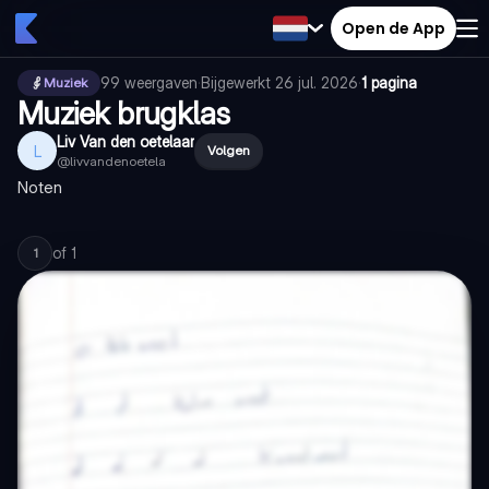
Open de App
99
weergaven
·
Bijgewerkt
26 jul. 2026
·
1 pagina
Muziek
Muziek brugklas
Liv Van den oetelaar
L
Volgen
@
livvandenoetela
Noten
of
1
1