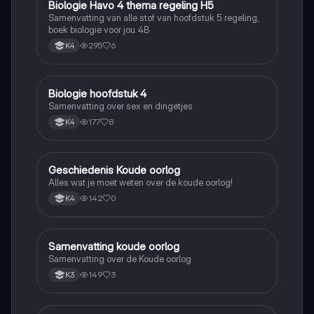
Biologie Havo 4 thema regeling H5
Biologie
Samenvatting van alle stof van hoofdstuk 5 regeling,
boek biologie voor jou 4B
295
6
K4
Biologie hoofdstuk 4
Biologie
Samenvatting over sex en dingetjes
177
8
K4
Geschiedenis Koude oorlog
Geschiedenis
Alles wat je moet weten over de koude oorlog!
142
0
K4
Samenvatting koude oorlog
Geschiedenis
Samenvatting over de Koude oorlog
149
3
K3