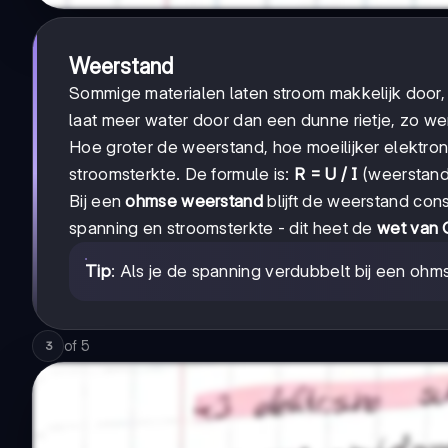
Weerstand
Sommige materialen laten stroom makkelijk door
laat meer water door dan een dunne rietje, zo werk
Hoe groter de weerstand, hoe moeilijker elektro
stroomsterkte. De formule is:
R = U / I
(weerstand
Bij een
ohmse weerstand
blijft de weerstand con
spanning en stroomsterkte - dit heet de
wet van
Tip
: Als je de spanning verdubbelt bij een oh
of
5
3