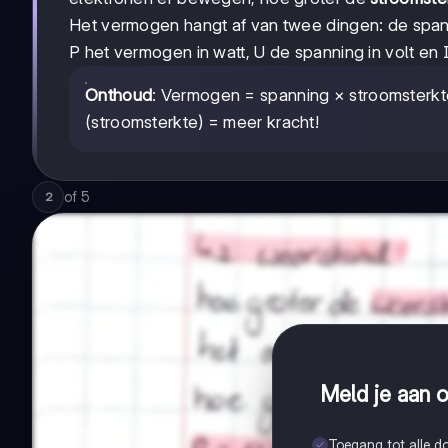
Het vermogen hangt af van twee dingen: de spann
P het vermogen in watt, U de spanning in volt en 
Onthoud
: Vermogen = spanning × stroomsterkte
(stroomsterkte) = meer kracht!
of
5
2
Meld je aan o
Toegang tot alle 