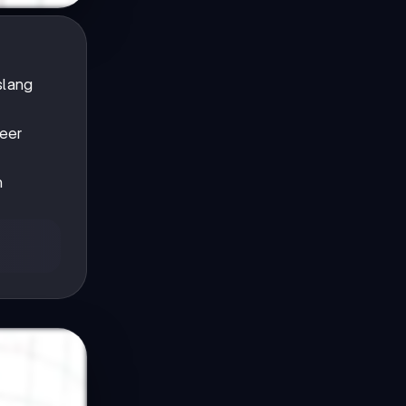
slang
meer
n