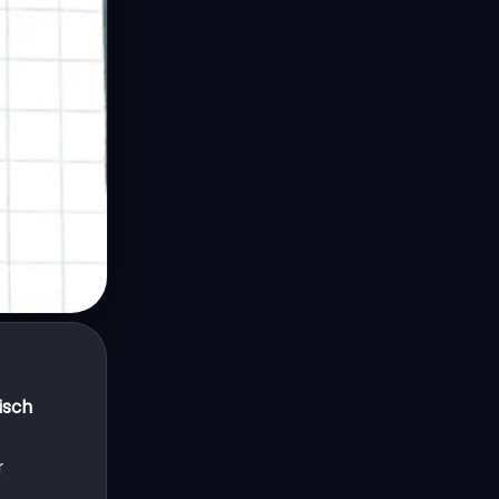
isch
r