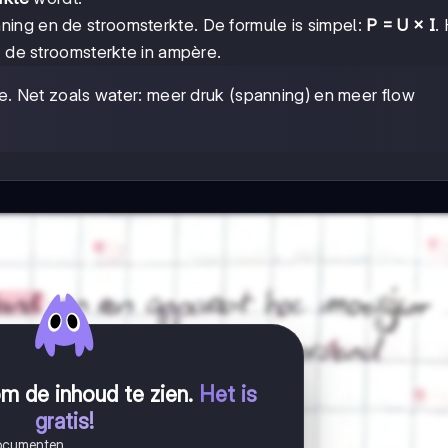
ing en de stroomsterkte. De formule is simpel:
P = U × I
. 
I de stroomsterkte in ampère.
. Net zoals water: meer druk (spanning) en meer flow
m de inhoud te zien
.
Het is
gratis!
documenten