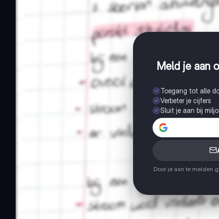
Meld je aan o
Toegang tot alle 
Verbeter je cijfers
Sluit je aan bij mil
Door je aan te melden 