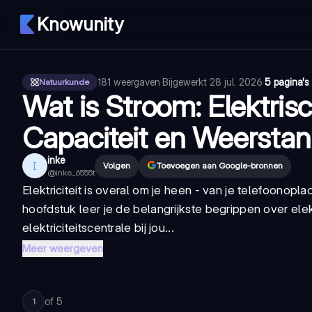
Knowunity
181
weergaven
·
Bijgewerkt
28 jul. 2026
·
5 pagina's
Natuurkunde
Wat is Stroom: Elektri
Capaciteit en Weersta
inke
I
Volgen
Toevoegen aan Google-bronnen
@
inke_6555t
Elektriciteit is overal om je heen - van je telefoonopla
hoofdstuk leer je de belangrijkste begrippen over el
elektriciteitscentrale bij jou...
Meer weergeven
of
5
1