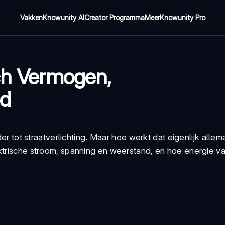
Vakken
Knowunity AI
Creator Programma
Meer
Knowunity Pro
sch Vermogen,
nd
der tot straatverlichting. Maar hoe werkt dat eigenlijk allema
ektrische stroom, spanning en weerstand, en hoe energie v