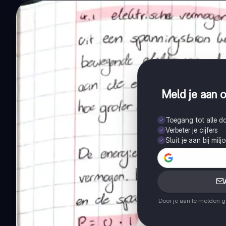
Meld je aan o
Toegang tot alle 
Verbeter je cijfers
Sluit je aan bij mil
Door je aan te melden 