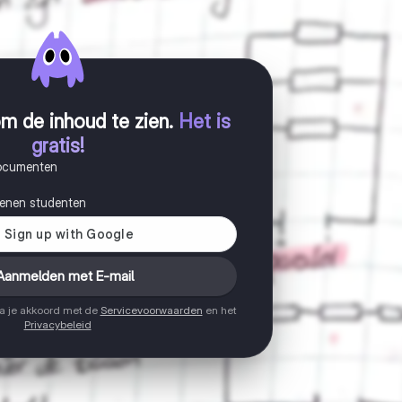
m de inhoud te zien
.
Het is
gratis!
documenten
joenen studenten
Aanmelden met E-mail
ga je akkoord met de
Servicevoorwaarden
en het
Privacybeleid