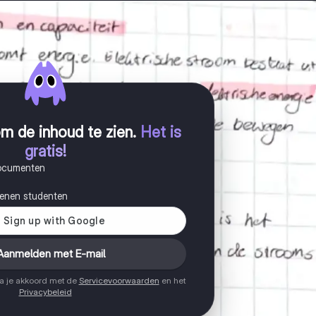
m de inhoud te zien
.
Het is
gratis!
documenten
joenen studenten
Aanmelden met E-mail
ga je akkoord met de
Servicevoorwaarden
en het
Privacybeleid