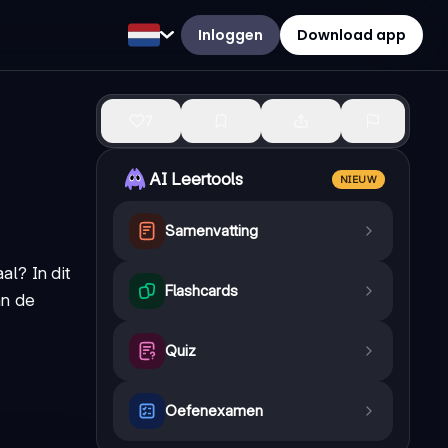
Inloggen
Download app
7
AI Leertools
NIEUW
Samenvatting
al? In dit
Flashcards
an de
Quiz
Oefenexamen