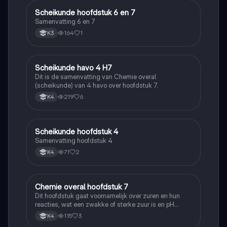
Scheikunde hoofdstuk 6 en 7
Scheikunde
Samenvatting 6 en 7
164
1
K3
Scheikunde havo 4 H7
Scheikunde
Dit is de samenvatting van Chemie overal
(scheikunde) van 4 havo over hoofdstuk 7.
219
6
K4
Scheikunde hoofdstuk 4
Scheikunde
Samenvatting hoofdstuk 4
71
2
K4
Chemie overal hoofdstuk 7
Scheikunde
Dit hoofdstuk gaat voornamelijk over zuren en hun
reacties, wat een zwakke of sterke zuur is en pH
berekenen
115
3
K4