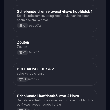
Scheikunde chemie overal 4havo hoofdstuk 1
Scheikunde
Scheikunde samenvatting hoofdstuk 1 van het boek
chemie overal! 4 havo
366
2
K4
Zouten
Scheikunde
Zouten
46
0
K4
SCHEIKUNDE HF 1 & 2
Scheikunde
scheikunde chemie
99
2
K4
Scheikunde Hoofdstuk 5 Vwo 4 Nova
Scheikunde
Duidelijke scheikunde samenvatting over hoofdstuk 5
op 4 vwo niveau - eindcijfer 9.6
69
0
K4