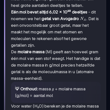
heel grote aantallen deeltjes te tellen.
Eén mol bevat altijd 6,02 × 10²³ deeltjes
- dit
N_A
noemen we het
getal van Avogadro
. Dat is
N
A
een onvoorstelbaar groot getal, maar het
maakt het mogelijk om met atomen en
moleculen te rekenen alsof het gewone
getallen zijn.
De
molaire massa
(M) geeft aan hoeveel gram
één mol van een stof weegt. Het handige is dat
de molaire massa in g/mol precies hetzelfde
getal is als de molecuulmassa in u (atomaire
massa-eenheid).
g
💡 Onthoud:
massa
÷ molaire massa
g
(g/mol) = aantal mol
Voor water (H₂O) bereken je de molaire massa