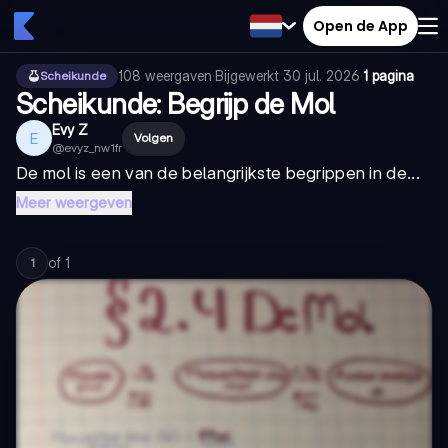
Open de App
108
weergaven
·
Bijgewerkt
30 jul. 2026
·
1 pagina
Scheikunde
Scheikunde: Begrijp de Mol
Evy Z
E
Volgen
@
evyz_nw1fr
De mol is een van de belangrijkste begrippen in de...
Meer weergeven
of
1
1