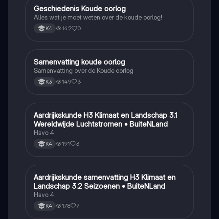
Geschiedenis Koude oorlog
Geschiedenis
Alles wat je moet weten over de koude oorlog!
142
0
K4
Samenvatting koude oorlog
Geschiedenis
Samenvatting over de Koude oorlog
149
3
K3
Aardrijkskunde H3 Klimaat en Landschap 3.1
Aardrijkskunde
Wereldwijde Luchtstromen • BuiteNLand
Havo 4
191
3
K4
Aardrijkskunde samenvatting H3 Klimaat en
Aardrijkskunde
Landschap 3.2 Seizoenen • BuiteNLand
Havo 4
178
7
K4