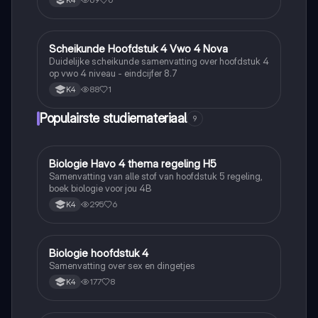
Scheikunde Hoofdstuk 4 Vwo 4 Nova
Scheikunde
Duidelijke scheikunde samenvatting over hoofdstuk 4
op vwo 4 niveau - eindcijfer 8.7
88
1
K4
Populairste studiemateriaal
9
Biologie Havo 4 thema regeling H5
Biologie
Samenvatting van alle stof van hoofdstuk 5 regeling,
boek biologie voor jou 4B
295
6
K4
Biologie hoofdstuk 4
Biologie
Samenvatting over sex en dingetjes
177
8
K4