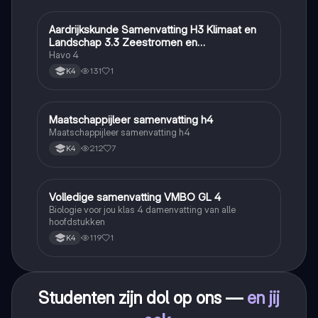
Aardrijkskunde Samenvatting H3 Klimaat en
Aardrijkskunde
Landschap 3.3 Zeestromen en
Klimaatgebieden • BuiteNLand
Havo 4
131
1
K4
Maatschappijleer samenvatting h4
Maatschappijleer
Maatschappijleer samenvatting h4
212
7
K4
Volledige samenvatting VMBO GL 4
Biologie
Biologie voor jou klas 4 damenvatting van alle
hoofdstukken
119
1
K4
Studenten zijn dol op ons —
en jij