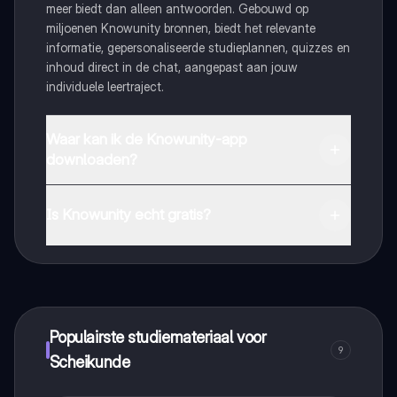
meer biedt dan alleen antwoorden. Gebouwd op
miljoenen Knowunity bronnen, biedt het relevante
informatie, gepersonaliseerde studieplannen, quizzes en
inhoud direct in de chat, aangepast aan jouw
individuele leertraject.
Waar kan ik de Knowunity-app
downloaden?
Je kunt de app downloaden via Google Play Store en
Apple App Store.
Is Knowunity echt gratis?
Dat klopt! Geniet van gratis toegang tot leerinhoud,
maak contact met medestudenten en krijg directe hulp.
Alles binnen handbereik!
Populairste studiemateriaal voor
9
Scheikunde