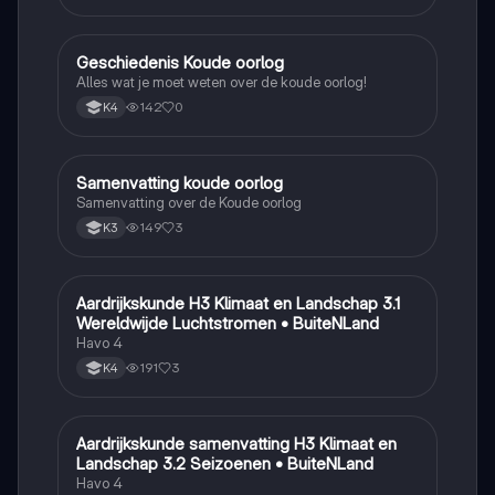
Geschiedenis Koude oorlog
Geschiedenis
Alles wat je moet weten over de koude oorlog!
142
0
K4
Samenvatting koude oorlog
Geschiedenis
Samenvatting over de Koude oorlog
149
3
K3
Aardrijkskunde H3 Klimaat en Landschap 3.1
Aardrijkskunde
Wereldwijde Luchtstromen • BuiteNLand
Havo 4
191
3
K4
Aardrijkskunde samenvatting H3 Klimaat en
Aardrijkskunde
Landschap 3.2 Seizoenen • BuiteNLand
Havo 4