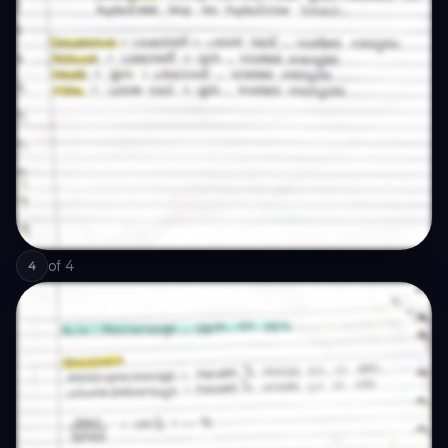
of
4
4