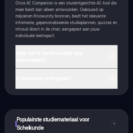
Onze AI Companion is een studentgerichte AI-tool die
meer biedt dan alleen antwoorden. Gebouwd op
miljoenen Knowunity bronnen, biedt het relevante
informatie, gepersonaliseerde studieplannen, quizzes en
inhoud direct in de chat, aangepast aan jouw
individuele leertraject.
Waar kan ik de Knowunity-app
downloaden?
Je kunt de app downloaden via Google Play Store en
Apple App Store.
Is Knowunity echt gratis?
Dat klopt! Geniet van gratis toegang tot leerinhoud,
maak contact met medestudenten en krijg directe hulp.
Alles binnen handbereik!
Populairste studiemateriaal voor
9
Scheikunde