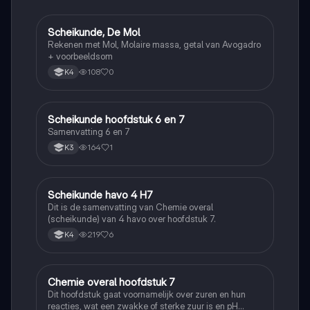
Scheikunde, De Mol
Scheikunde
Rekenen met Mol, Molaire massa, getal van Avogadro
+ voorbeeldsom
108
0
K4
Scheikunde hoofdstuk 6 en 7
Scheikunde
Samenvatting 6 en 7
164
1
K3
Scheikunde havo 4 H7
Scheikunde
Dit is de samenvatting van Chemie overal
(scheikunde) van 4 havo over hoofdstuk 7.
219
6
K4
Chemie overal hoofdstuk 7
Scheikunde
Dit hoofdstuk gaat voornamelijk over zuren en hun
reacties, wat een zwakke of sterke zuur is en pH