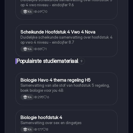
op 4 vwo niveau - eindcijfer 9.6
69
0
K4
Scheikunde Hoofdstuk 4 Vwo 4 Nova
Scheikunde
Duidelijke scheikunde samenvatting over hoofdstuk 4
op vwo 4 niveau - eindcijfer 8.7
88
1
K4
Populairste studiemateriaal
9
Biologie Havo 4 thema regeling H5
Biologie
Samenvatting van alle stof van hoofdstuk 5 regeling,
boek biologie voor jou 4B
295
6
K4
Biologie hoofdstuk 4
Biologie
Samenvatting over sex en dingetjes
177
8
K4