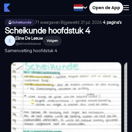
Open de App
71
weergaven
·
Bijgewerkt
21 jul. 2026
·
4 pagina's
Scheikunde
Scheikunde hoofdstuk 4
Eline De Leeuw
E
Volgen
@
elinedeleeuw
Samenvatting hoofdstuk 4