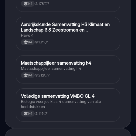
178
7
K4
Aardrijkskunde Samenvatting H3 Klimaat en
Aardrijkskunde
Landschap 3.3 Zeestromen en
Klimaatgebieden • BuiteNLand
Havo 4
131
1
K4
Maatschappijleer samenvatting h4
Maatschappijleer
Maatschappijleer samenvatting h4
212
7
K4
Volledige samenvatting VMBO GL 4
Biologie
Biologie voor jou klas 4 damenvatting van alle
hoofdstukken
119
1
K4