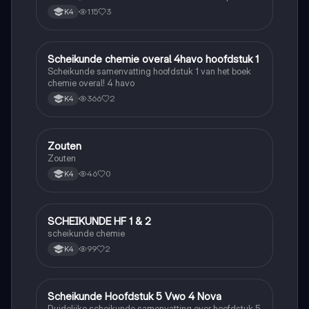
berekenen
115
3
K4
Scheikunde chemie overal 4havo hoofdstuk 1
Scheikunde
Scheikunde samenvatting hoofdstuk 1 van het boek
chemie overal! 4 havo
366
2
K4
Zouten
Scheikunde
Zouten
46
0
K4
SCHEIKUNDE HF 1 & 2
Scheikunde
scheikunde chemie
99
2
K4
Scheikunde Hoofdstuk 5 Vwo 4 Nova
Scheikunde
Duidelijke scheikunde samenvatting over hoofdstuk 5