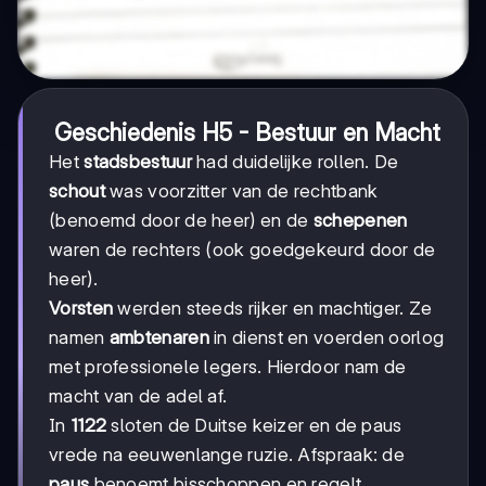
Geschiedenis H5 - Bestuur en Macht
Het
stadsbestuur
had duidelijke rollen. De
schout
was voorzitter van de rechtbank
(benoemd door de heer) en de
schepenen
waren de rechters (ook goedgekeurd door de
heer).
Vorsten
werden steeds rijker en machtiger. Ze
namen
ambtenaren
in dienst en voerden oorlog
met professionele legers. Hierdoor nam de
macht van de adel af.
In
1122
sloten de Duitse keizer en de paus
vrede na eeuwenlange ruzie. Afspraak: de
paus
benoemt bisschoppen en regelt