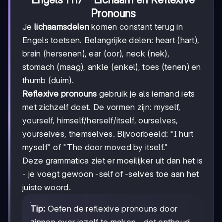
Pronouns
Je
lichaamsdelen
komen constant terug in
Engels toetsen. Belangrijke delen: heart (hart),
brain (hersenen), ear (oor), neck (nek),
stomach (maag), ankle (enkel), toes (tenen) en
thumb (duim).
Reflexive pronouns
gebruik je als iemand iets
met zichzelf doet. De vormen zijn: myself,
yourself, himself/herself/itself, ourselves,
yourselves, themselves. Bijvoorbeeld: "I hurt
myself" of "The door moved by itself."
Deze grammatica ziet er moeilijker uit dan het is
- je voegt gewoon -self of -selves toe aan het
juiste woord.
Tip:
Oefen de reflexive pronouns door
zinnen over jezelf te maken - dat onthoud