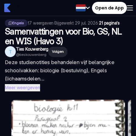
Open de App
17
weergaven
·
Bijgewerkt
29 jul. 2026
·
21 pagina's
Engels
Samenvattingen voor Bio, GS, NL
en WIS (Havo 3)
Ties Kouwenberg
T
Volgen
@
tieskouwenberg
Deze studienotities behandelen vijf belangrijke
schoolvakken: biologie (bestuiving), Engels
(lichaamsdelen...
Meer weergeven