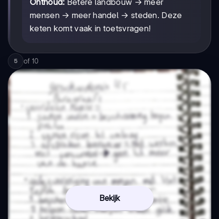
Onthoud:
Betere landbouw → meer
mensen → meer handel → steden. Deze
keten komt vaak in toetsvragen!
of
10
5
Bekijk