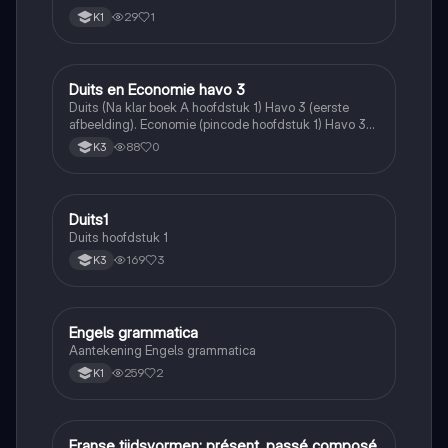
29
1
K1
Duits en Economie havo 3
Duits
Duits (Na klar boek A hoofdstuk 1) Havo 3 (eerste
afbeelding). Economie (pincode hoofdstuk 1) Havo 3
(2 laatste afbeeldingen)
88
0
K3
Duits1
Duits
Duits hoofdstuk 1
169
3
K3
Engels grammatica
Engels
Aantekening Engels grammatica
259
2
K1
Franse tijdsvormen: présent, passé composé
Frans