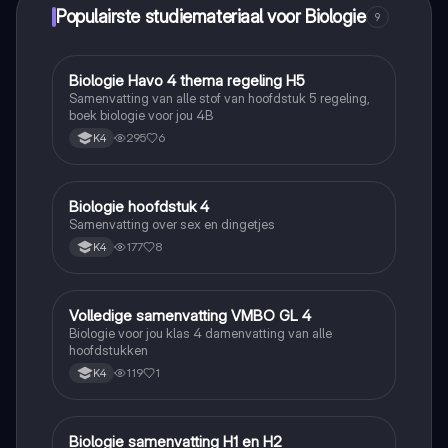
Populairste studiemateriaal voor Biologie
9
Biologie Havo 4 thema regeling H5
Biologie
Samenvatting van alle stof van hoofdstuk 5 regeling,
boek biologie voor jou 4B
295
6
K4
Biologie hoofdstuk 4
Biologie
Samenvatting over sex en dingetjes
177
8
K4
Volledige samenvatting VMBO GL 4
Biologie
Biologie voor jou klas 4 damenvatting van alle
hoofdstukken
119
1
K4
Biologie samenvatting H1 en H2
Biologie