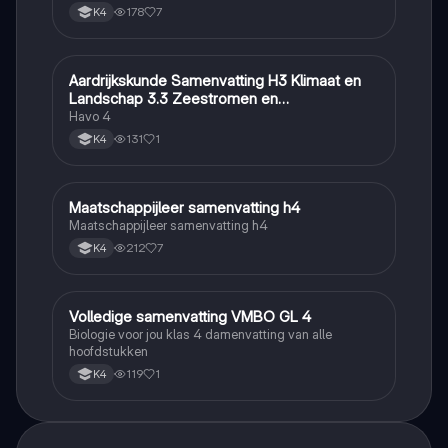
178
7
K4
Aardrijkskunde Samenvatting H3 Klimaat en
Aardrijkskunde
Landschap 3.3 Zeestromen en
Klimaatgebieden • BuiteNLand
Havo 4
131
1
K4
Maatschappijleer samenvatting h4
Maatschappijleer
Maatschappijleer samenvatting h4
212
7
K4
Volledige samenvatting VMBO GL 4
Biologie
Biologie voor jou klas 4 damenvatting van alle
hoofdstukken
119
1
K4