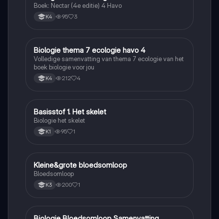
Boek: Nectar (4e editie) 4 Havo
95
3
K4
Biologie thema 7 ecologie havo 4
Biologie
Volledige samenvatting van thema 7 ecologie van het
boek biologie voor jou
212
4
K4
Basisstof 1. Het skelet
Biologie
Biologie het skelet
95
1
K1
Kleine&grote bloedsomloop
Biologie
Bloedsomloop
200
1
K3
Biologie Bloedsomloop Samenvatting
Biologie