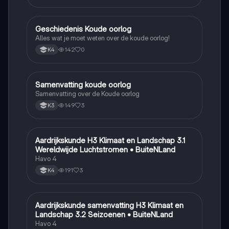
Geschiedenis Koude oorlog
Geschiedenis
Alles wat je moet weten over de koude oorlog!
142
0
K4
Samenvatting koude oorlog
Geschiedenis
Samenvatting over de Koude oorlog
149
3
K3
Aardrijkskunde H3 Klimaat en Landschap 3.1
Aardrijkskunde
Wereldwijde Luchtstromen • BuiteNLand
Havo 4
191
3
K4
Aardrijkskunde samenvatting H3 Klimaat en
Aardrijkskunde
Landschap 3.2 Seizoenen • BuiteNLand
Havo 4