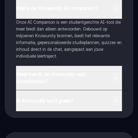
Wat is de Knowunity AI companion?
Onze AI Companion is een studentgerichte AI-tool die
meer biedt dan alleen antwoorden. Gebouwd op
miljoenen Knowunity bronnen, biedt het relevante
informatie, gepersonaliseerde studieplannen, quizzes en
inhoud direct in de chat, aangepast aan jouw
individuele leertraject.
Waar kan ik de Knowunity-app
downloaden?
Je kunt de app downloaden via Google Play Store en
Apple App Store.
Is Knowunity echt gratis?
Dat klopt! Geniet van gratis toegang tot leerinhoud,
maak contact met medestudenten en krijg directe hulp.
Alles binnen handbereik!