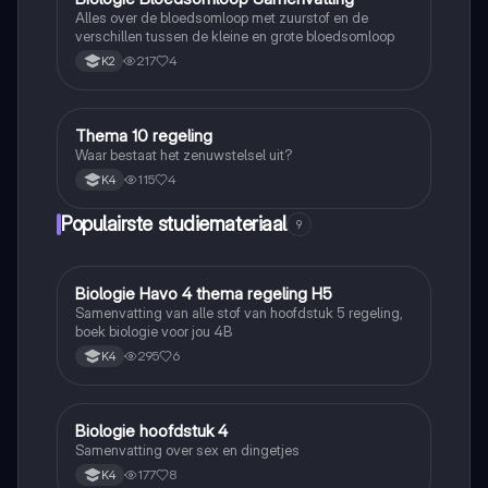
Alles over de bloedsomloop met zuurstof en de
verschillen tussen de kleine en grote bloedsomloop
217
4
K2
Thema 10 regeling
Biologie
Waar bestaat het zenuwstelsel uit?
115
4
K4
Populairste studiemateriaal
9
Biologie Havo 4 thema regeling H5
Biologie
Samenvatting van alle stof van hoofdstuk 5 regeling,
boek biologie voor jou 4B
295
6
K4
Biologie hoofdstuk 4
Biologie
Samenvatting over sex en dingetjes
177
8
K4