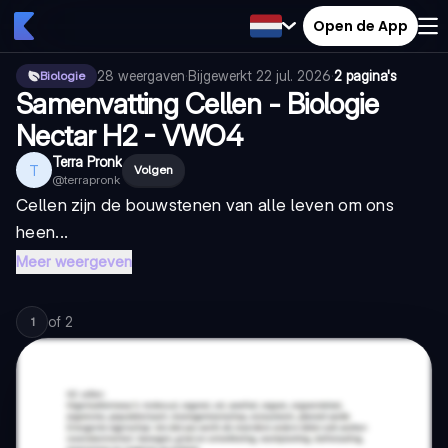
Open de App
28
weergaven
·
Bijgewerkt
22 jul. 2026
·
2 pagina's
Biologie
Samenvatting Cellen - Biologie
Nectar H2 - VWO4
Terra Pronk
T
Volgen
@
terrapronk
Cellen zijn de bouwstenen van alle leven om ons
heen...
Meer weergeven
of
2
1