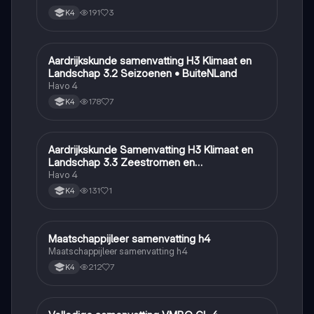
191
3
K4
Aardrijkskunde samenvatting H3 Klimaat en
Aardrijkskunde
Landschap 3.2 Seizoenen • BuiteNLand
Havo 4
178
7
K4
Aardrijkskunde Samenvatting H3 Klimaat en
Aardrijkskunde
Landschap 3.3 Zeestromen en
Klimaatgebieden • BuiteNLand
Havo 4
131
1
K4
Maatschappijleer samenvatting h4
Maatschappijleer
Maatschappijleer samenvatting h4
212
7
K4