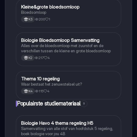
Kleine&grote bloedsomloop
Biologie
Bloedsomloop
200
1
K3
Biologie Bloedsomloop Samenvatting
Biologie
Alles over de bloedsomloop met zuurstof en de
verschillen tussen de kleine en grote bloedsomloop
217
4
K2
Thema 10 regeling
Biologie
Waar bestaat het zenuwstelsel uit?
115
4
K4
Populairste studiemateriaal
9
Biologie Havo 4 thema regeling H5
Biologie
Samenvatting van alle stof van hoofdstuk 5 regeling,
boek biologie voor jou 4B