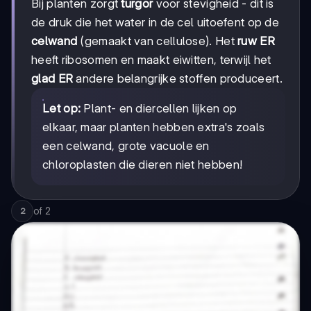
Bij planten zorgt
turgor
voor stevigheid - dit is
de druk die het water in de cel uitoefent op de
celwand
(gemaakt van cellulose). Het
ruw ER
heeft ribosomen en maakt eiwitten, terwijl het
glad ER
andere belangrijke stoffen produceert.
Let op:
Plant- en diercellen lijken op
elkaar, maar planten hebben extra's zoals
een celwand, grote vacuole en
chloroplasten die dieren niet hebben!
of
2
2