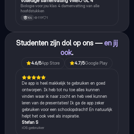
Volledige samenvatting VMBO GL 4
Biologie
Biologie voor jou klas 4 damenvatting van alle
hoofdstukken
119
1
K4
Studenten zijn dol op ons —
en jij
ook
.
4.6
/5
App Store
4.7
/5
Google Play
De app is heel makkelijk te gebruiken en goed
ontworpen. Ik heb tot nu toe alles kunnen
vinden waar ik naar zocht en heb veel kunnen
leren van de presentaties! Ik ga de app zeker
gebruiken voor een schoolopdracht! En natuurlijk
helpt het ook veel als inspiratie.
Stefan S
iOS gebruiker