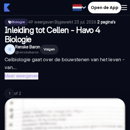
Open de App
49
weergaven
·
Bijgewerkt
23 jul. 2026
·
2 pagina's
Biologie
Inleiding tot Cellen - Havo 4
Biologie
Renske Baron
R
Volgen
@
renskebaron
Celbiologie gaat over de bouwstenen van het leven -
van...
Meer weergeven
of
2
1