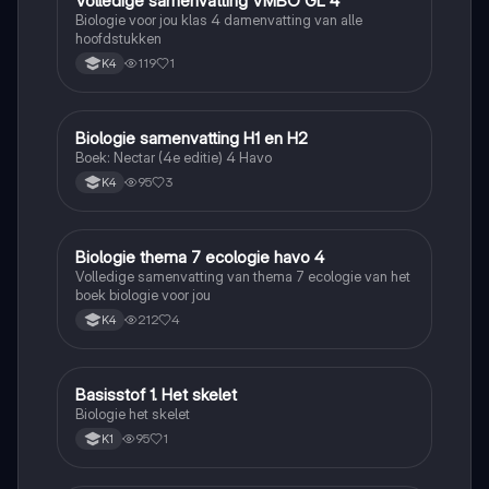
Volledige samenvatting VMBO GL 4
Biologie
Biologie voor jou klas 4 damenvatting van alle
hoofdstukken
119
1
K4
Biologie samenvatting H1 en H2
Biologie
Boek: Nectar (4e editie) 4 Havo
95
3
K4
Biologie thema 7 ecologie havo 4
Biologie
Volledige samenvatting van thema 7 ecologie van het
boek biologie voor jou
212
4
K4
Basisstof 1. Het skelet
Biologie
Biologie het skelet
95
1
K1