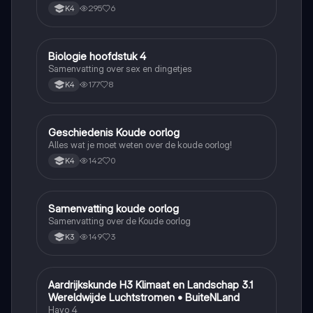
295
6
K4
Biologie hoofdstuk 4
Biologie
Samenvatting over sex en dingetjes
177
8
K4
Geschiedenis Koude oorlog
Geschiedenis
Alles wat je moet weten over de koude oorlog!
142
0
K4
Samenvatting koude oorlog
Geschiedenis
Samenvatting over de Koude oorlog
149
3
K3
Aardrijkskunde H3 Klimaat en Landschap 3.1
Aardrijkskunde
Wereldwijde Luchtstromen • BuiteNLand
Havo 4