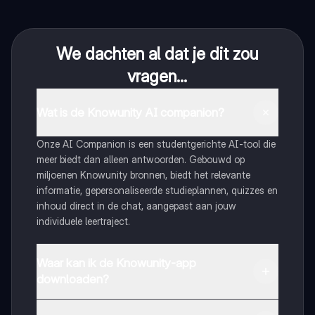
We dachten al dat je dit zou
vragen...
Wat is de Knowunity AI companion?
Onze AI Companion is een studentgerichte AI-tool die
meer biedt dan alleen antwoorden. Gebouwd op
miljoenen Knowunity bronnen, biedt het relevante
informatie, gepersonaliseerde studieplannen, quizzes en
inhoud direct in de chat, aangepast aan jouw
individuele leertraject.
Waar kan ik de Knowunity-app
downloaden?
Je kunt de app downloaden via Google Play Store en