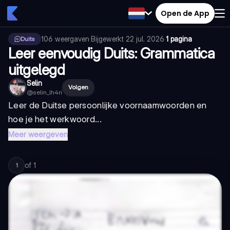
Open de App
106
weergaven
·
Bijgewerkt
22 jul. 2026
·
1 pagina
Duits
Leer eenvoudig Duits: Grammatica
uitgelegd
Selin
Volgen
@
selin_lh4ri
Leer de Duitse persoonlijke voornaamwoorden en
hoe je het werkwoord...
Meer weergeven
of
1
1