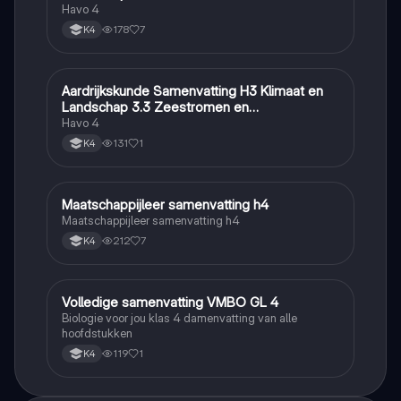
Havo 4
178
7
K4
Aardrijkskunde Samenvatting H3 Klimaat en
Aardrijkskunde
Landschap 3.3 Zeestromen en
Klimaatgebieden • BuiteNLand
Havo 4
131
1
K4
Maatschappijleer samenvatting h4
Maatschappijleer
Maatschappijleer samenvatting h4
212
7
K4
Volledige samenvatting VMBO GL 4
Biologie
Biologie voor jou klas 4 damenvatting van alle
hoofdstukken
119
1
K4