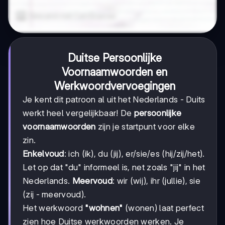
Duitse Persoonlijke
Voornaamwoorden en
Werkwoordvervoegingen
Je kent dit patroon al uit het Nederlands - Duits
werkt heel vergelijkbaar! De
persoonlijke
voornaamwoorden
zijn je startpunt voor elke
zin.
Enkelvoud
: ich (ik), du (jij), er/sie/es (hij/zij/het).
Let op dat "du" informeel is, net zoals "jij" in het
Nederlands.
Meervoud
: wir (wij), ihr (jullie), sie
(zij - meervoud).
Het werkwoord
"wohnen"
(wonen) laat perfect
zien hoe Duitse werkwoorden werken. Je