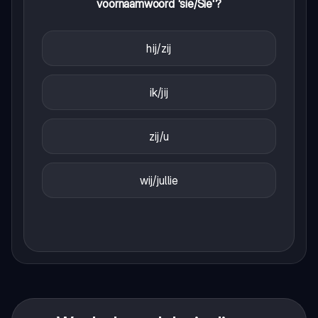
voornaamwoord 'sie/Sie'?
hij/zij
ik/jij
zij/u
wij/jullie