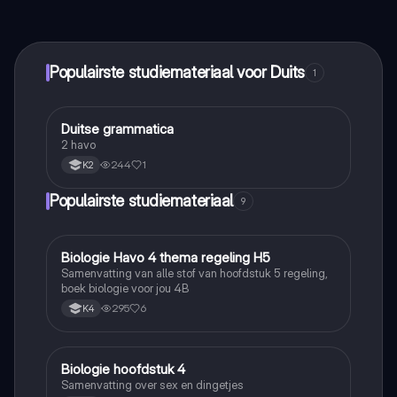
maak contact met medestudenten en krijg directe hulp.
Alles binnen handbereik!
Populairste studiemateriaal voor Duits
1
Duitse grammatica
Duits
2 havo
244
1
K2
Populairste studiemateriaal
9
Biologie Havo 4 thema regeling H5
Biologie
Samenvatting van alle stof van hoofdstuk 5 regeling,
boek biologie voor jou 4B
295
6
K4
Biologie hoofdstuk 4
Biologie
Samenvatting over sex en dingetjes