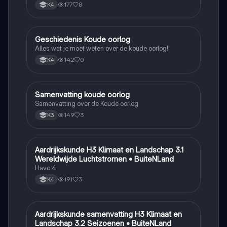
177
8
K4
Geschiedenis Koude oorlog
Geschiedenis
Alles wat je moet weten over de koude oorlog!
142
0
K4
Samenvatting koude oorlog
Geschiedenis
Samenvatting over de Koude oorlog
149
3
K3
Aardrijkskunde H3 Klimaat en Landschap 3.1
Aardrijkskunde
Wereldwijde Luchtstromen • BuiteNLand
Havo 4
191
3
K4
Aardrijkskunde samenvatting H3 Klimaat en
Aardrijkskunde
Landschap 3.2 Seizoenen • BuiteNLand