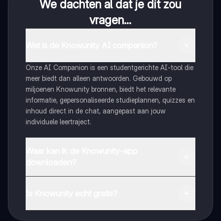
We dachten al dat je dit zou
vragen...
Wat is de Knowunity AI companion?
Onze AI Companion is een studentgerichte AI-tool die
meer biedt dan alleen antwoorden. Gebouwd op
miljoenen Knowunity bronnen, biedt het relevante
informatie, gepersonaliseerde studieplannen, quizzes en
inhoud direct in de chat, aangepast aan jouw
individuele leertraject.
Waar kan ik de Knowunity-app
downloaden?
Je kunt de app downloaden via Google Play Store en
Apple App Store.
Is Knowunity echt gratis?
Dat klopt! Geniet van gratis toegang tot leerinhoud,