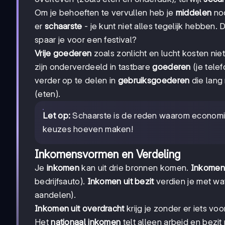
Om je behoeften te vervullen heb je
middelen
nod
er
schaarste
- je kunt niet alles tegelijk hebben. 
spaar je voor een festival?
Vrije goederen
zoals zonlicht en lucht kosten ni
zijn onderverdeeld in tastbare
goederen
(je tele
verder op te delen in
gebruiksgoederen
die lang
(eten).
Let op:
Schaarste is de reden waarom economi
keuzes hoeven maken!
Inkomensvormen en Verdeling
Je
inkomen
kan uit drie bronnen komen.
Inkomen 
bedrijfsauto).
Inkomen uit bezit
verdien je met wat
aandelen).
Inkomen uit overdracht
krijg je zonder er iets vo
Het
nationaal inkomen
telt alleen arbeid en bezit