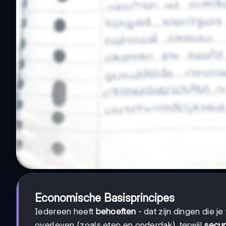
Economische Basisprincipes
Iedereen heeft
behoeften
- dat zijn dingen die je
overleven (zoals eten en onderdak), terwijl
secun