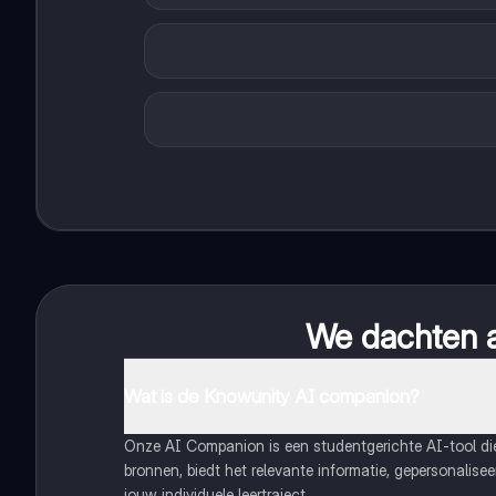
We dachten al
Wat is de Knowunity AI companion?
Onze AI Companion is een studentgerichte AI-tool d
bronnen, biedt het relevante informatie, gepersonalis
jouw individuele leertraject.