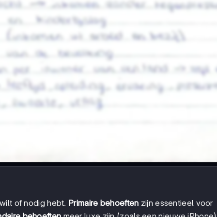
 wilt of nodig hebt.
Primaire behoeften
zijn essentieel voor
daire behoeften
meer luxe zijn (zoals een nieuwe iPhone)