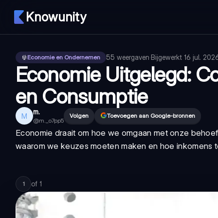
Knowunity
55
weergaven
·
Bijgewerkt
16 jul. 202
Economie en Ondernemen
Economie Uitgelegd: 
en Consumptie
m.
M
Volgen
Toevoegen aan Google-bronnen
@
m._o7pp5
Economie draait om hoe we omgaan met onze behoeften
waarom we keuzes moeten maken en hoe inkomens t
of
1
1