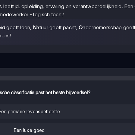
 leeftijd, opleiding, ervaring en verantwoordelijkheid. Een
medewerker - logisch toch?
eid geeft loon,
N
atuur geeft pacht,
O
ndernemerschap geeft 
mens!
he classificatie past het beste bij voedsel?
Een primaire levensbehoefte
Een luxe goed