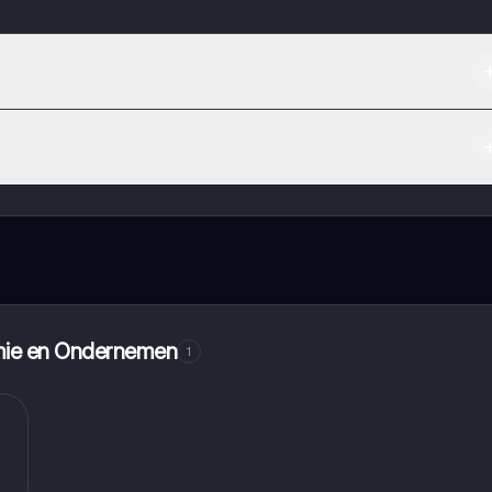
Apple App Store.
maak contact met medestudenten en krijg directe hulp. Alles binnen
omie en Ondernemen
1