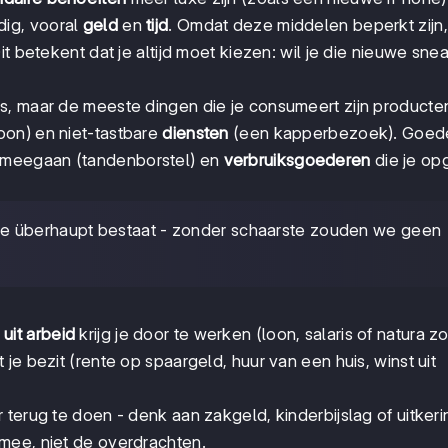
ig, vooral
geld
en
tijd
. Omdat deze middelen beperkt zijn,
Dit betekent dat je altijd moet kiezen: wil je die nieuwe sne
ets, maar de meeste dingen die je consumeert zijn product
foon) en niet-tastbare
diensten
(een kapperbezoek). Goede
 meegaan (tandenborstel) en
verbruiksgoederen
die je op
e überhaupt bestaat - zonder schaarste zouden we geen
uit arbeid
krijg je door te werken (loon, salaris of natura z
 je bezit (rente op spaargeld, huur van een huis, winst uit
or terug te doen - denk aan zakgeld, kinderbijslag of uitker
 mee, niet de overdrachten.