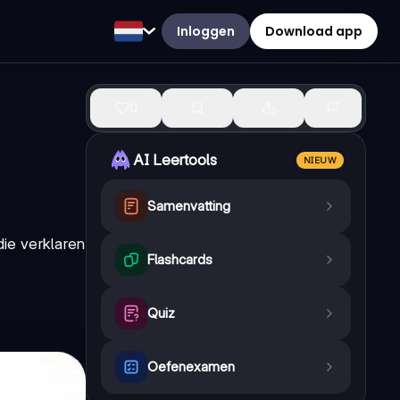
Inloggen
Download app
0
AI Leertools
NIEUW
Samenvatting
ie verklaren
Flashcards
Quiz
Oefenexamen