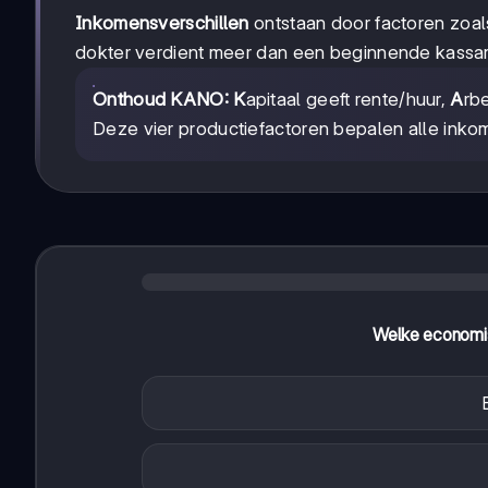
Inkomensverschillen
ontstaan door factoren zoals
dokter verdient meer dan een beginnende kassa
Onthoud KANO:
K
apitaal geeft rente/huur,
A
rb
Deze vier productiefactoren bepalen alle inko
Welke economisc