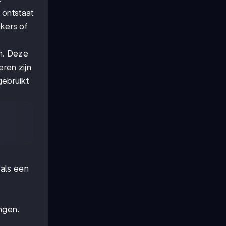
 ontstaat
akers of
en. Deze
ren zijn
gebruikt
oals een
ingen.