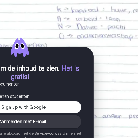
m de inhoud te zien
.
Het is
gratis!
documenten
joenen studenten
Aanmelden met E-mail
ga je akkoord met de
Servicevoorwaarden
en het