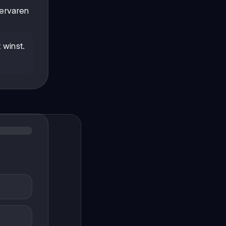
 ervaren
winst.