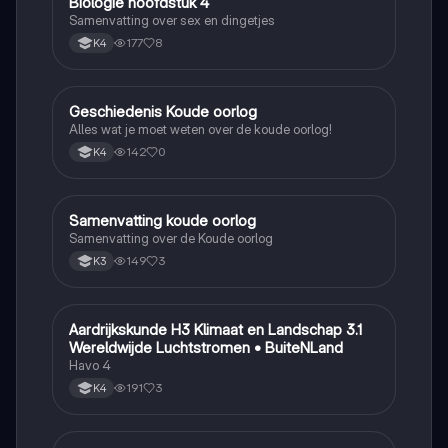
Biologie hoofdstuk 4
Biologie
Samenvatting over sex en dingetjes
177
8
K4
Geschiedenis Koude oorlog
Geschiedenis
Alles wat je moet weten over de koude oorlog!
142
0
K4
Samenvatting koude oorlog
Geschiedenis
Samenvatting over de Koude oorlog
149
3
K3
Aardrijkskunde H3 Klimaat en Landschap 3.1
Aardrijkskunde
Wereldwijde Luchtstromen • BuiteNLand
Havo 4
191
3
K4