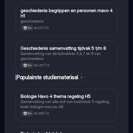
geschiedenis begrippen en personen mavo 4
Geschiedenis
H1
geschiedenis
221
0
K4
Geschiedenis samenvatting tijdvak 5 t/m 8
Geschiedenis
Samenvatting van de tijdvakken 5,6,7 en 8 van
geschiedenis
487
9
K4
Populairste studiemateriaal
9
Biologie Havo 4 thema regeling H5
Biologie
Samenvatting van alle stof van hoofdstuk 5 regeling,
boek biologie voor jou 4B
295
6
K4