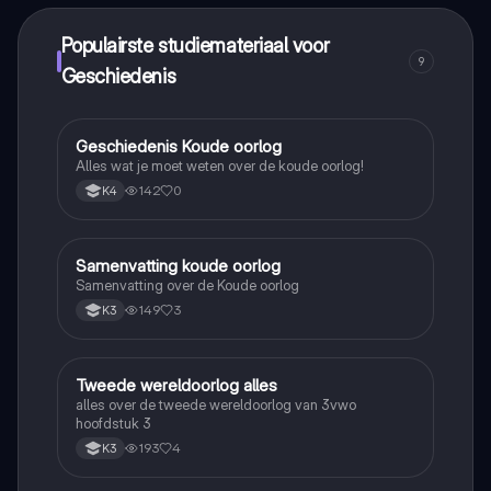
Populairste studiemateriaal voor
9
Geschiedenis
Geschiedenis Koude oorlog
Geschiedenis
Alles wat je moet weten over de koude oorlog!
142
0
K4
Samenvatting koude oorlog
Geschiedenis
Samenvatting over de Koude oorlog
149
3
K3
Tweede wereldoorlog alles
Geschiedenis
alles over de tweede wereldoorlog van 3vwo
hoofdstuk 3
193
4
K3