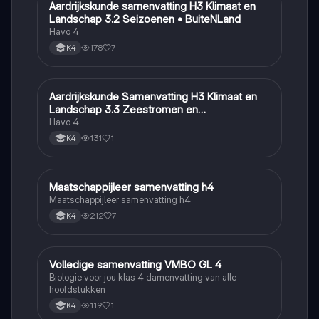
Aardrijkskunde samenvatting H3 Klimaat en
Aardrijkskunde
Landschap 3.2 Seizoenen • BuiteNLand
Havo 4
178
7
K4
Aardrijkskunde Samenvatting H3 Klimaat en
Aardrijkskunde
Landschap 3.3 Zeestromen en
Klimaatgebieden • BuiteNLand
Havo 4
131
1
K4
Maatschappijleer samenvatting h4
Maatschappijleer
Maatschappijleer samenvatting h4
212
7
K4
Volledige samenvatting VMBO GL 4
Biologie
Biologie voor jou klas 4 damenvatting van alle
hoofdstukken
119
1
K4