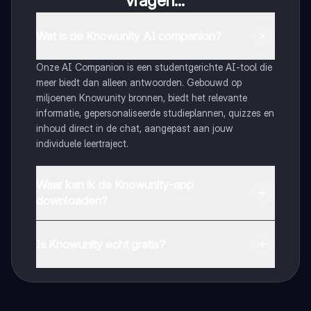
vragen...
Wat is de Knowunity AI companion?
Onze AI Companion is een studentgerichte AI-tool die
meer biedt dan alleen antwoorden. Gebouwd op
miljoenen Knowunity bronnen, biedt het relevante
informatie, gepersonaliseerde studieplannen, quizzes en
inhoud direct in de chat, aangepast aan jouw
individuele leertraject.
Waar kan ik de Knowunity-app
downloaden?
Je kunt de app downloaden via Google Play Store en
Apple App Store.
Is Knowunity echt gratis?
Dat klopt! Geniet van gratis toegang tot leerinhoud,
maak contact met medestudenten en krijg directe hulp.
Alles binnen handbereik!