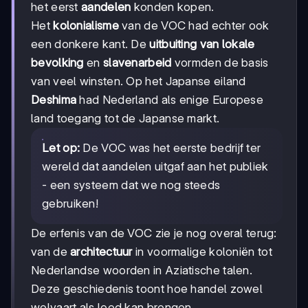
het eerst
aandelen
konden kopen.
Het
kolonialisme
van de VOC had echter ook
een donkere kant. De
uitbuiting van lokale
bevolking
en
slavenarbeid
vormden de basis
van veel winsten. Op het Japanse eiland
Deshima
had Nederland als enige Europese
land toegang tot de Japanse markt.
Let op:
De VOC was het eerste bedrijf ter
wereld dat aandelen uitgaf aan het publiek
- een systeem dat we nog steeds
gebruiken!
De erfenis van de VOC zie je nog overal terug:
van de
architectuur
in voormalige koloniën tot
Nederlandse woorden in Aziatische talen.
Deze geschiedenis toont hoe handel zowel
welvaart als leed kan brengen.