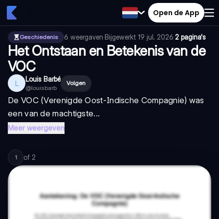
Open de App
6
weergaven
·
Bijgewerkt
19 jul. 2026
·
2 pagina's
Geschiedenis
Het Ontstaan en Betekenis van de
VOC
Louis Barbé
L
Volgen
@
louisbarb
De VOC (Verenigde Oost-Indische Compagnie) was
een van de machtigste...
Meer weergeven
of
2
1