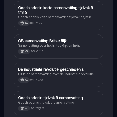
Geschiedenis korte samenvatting tijdvak 5
Geschiedenis
t/m 8
Geschiedenis korte samenvatting tijdvak 5 t/m 8
113
2
K4
GS samenvatting Britse Rijk
Geschiedenis
Samenvatting over het Britse Rijk en India
362
8
K5
De industriële revolutie geschiedenis
Geschiedenis
Dit is de samenvatting over de industriële revolutie.
114
0
K3
Geschiedenis tijdvak 5 samenvatting
Geschiedenis
Geschiedenis tijdvak 5 samenvatting
567
15
K4