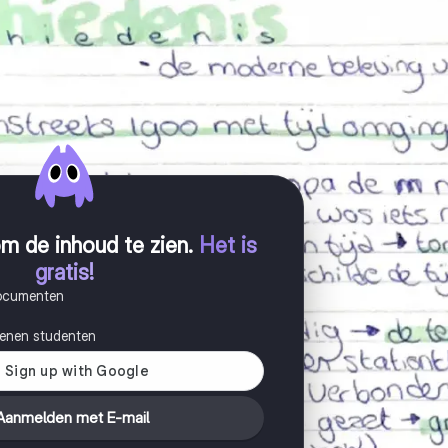
m de inhoud te zien
.
Het is
gratis!
documenten
joenen studenten
Aanmelden met E-mail