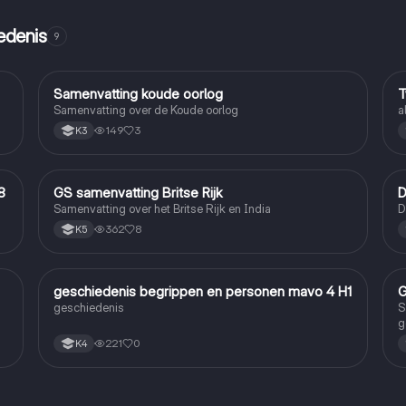
edenis
9
Samenvatting koude oorlog
T
Geschiedenis
Samenvatting over de Koude oorlog
a
149
3
K3
8
GS samenvatting Britse Rijk
D
Geschiedenis
Samenvatting over het Britse Rijk en India
D
362
8
K5
geschiedenis begrippen en personen mavo 4 H1
G
Geschiedenis
geschiedenis
S
g
221
0
K4