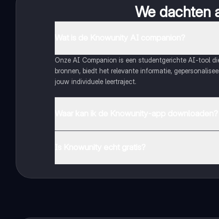
We dachten al
Wat is de Knowunity AI companion?
Onze AI Companion is een studentgerichte AI-tool d
bronnen, biedt het relevante informatie, gepersonalis
jouw individuele leertraject.
Waar kan ik de Knowunity-app downloaden?
Je kunt de app downloaden via Google Play Store en 
Is Knowunity echt gratis?
Dat klopt! Geniet van gratis toegang tot leerinhoud, 
handbereik!