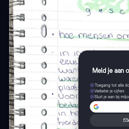
Meld je aan o
Toegang tot alle 
Verbeter je cijfers
Sluit je aan bij mil