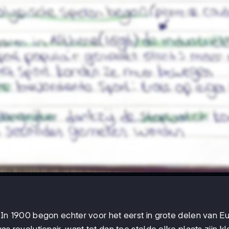
jd! In 1900 begon echter voor het eerst in grote delen van 
was revolutionair, want tot dan toe stelde elke plaats zijn k