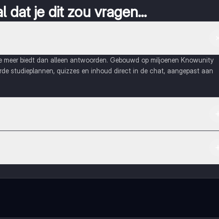
 dat je dit zou vragen...
ie meer biedt dan alleen antwoorden. Gebouwd op miljoenen Knowunity
eerde studieplannen, quizzes en inhoud direct in de chat, aangepast aan
Apple App Store.
maak contact met medestudenten en krijg directe hulp. Alles binnen