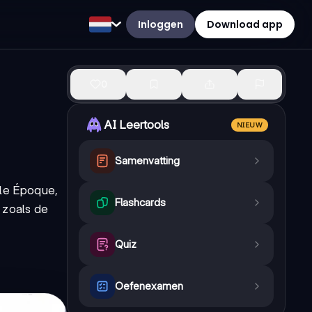
Inloggen
Download app
0
AI Leertools
NIEUW
Samenvatting
lle Époque,
Flashcards
 zoals de
Quiz
Oefenexamen