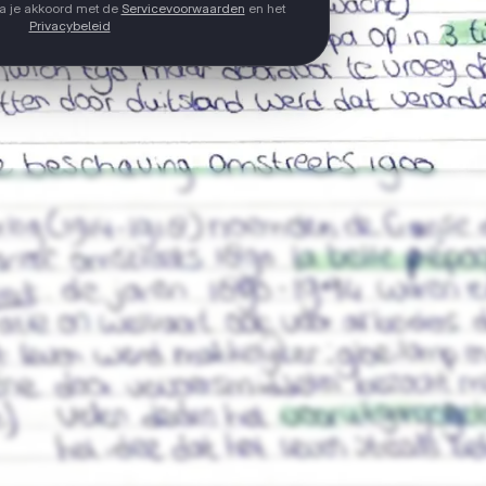
ga je akkoord met de
Servicevoorwaarden
en het
Privacybeleid