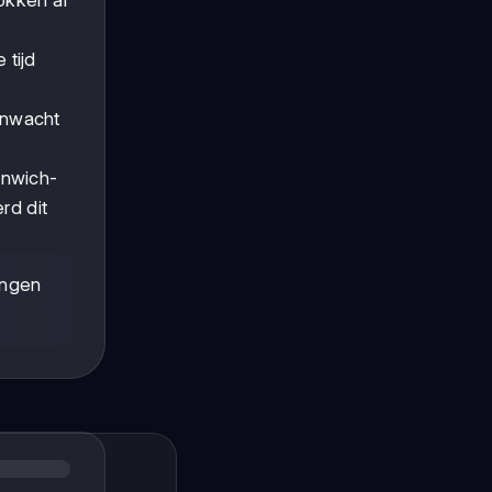
 tijd
enwacht
enwich-
rd dit
ingen