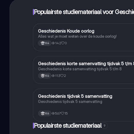
Populairste studiemateriaal voor Geschi
Geschiedenis Koude oorlog
Geschiedenis
Alles wat je moet weten over de koude oorlog!
142
0
K4
Geschiedenis korte samenvatting tijdvak 5 t/m 
Geschiedenis
Geschiedenis korte samenvatting tijdvak 5 t/m 8
113
2
K4
Geschiedenis tijdvak 5 samenvatting
Geschiedenis
Geschiedenis tijdvak 5 samenvatting
567
15
K4
Populairste studiemateriaal
9