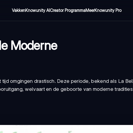
Vakken
Knowunity AI
Creator Programma
Meer
Knowunity Pro
de Moderne
ijd omgingen drastisch. Deze periode, bekend als La Be
ooruitgang, welvaart en de geboorte van moderne tradities