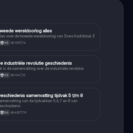
weede wereldoorlog alles
Geschiedenis
lles over de tweede wereldoorlog van 3vwo hoofdstuk 3
193
4
K3
e industriële revolutie geschiedenis
Geschiedenis
it is de samenvatting over de industriële revolutie.
114
0
K3
eschiedenis samenvatting tijdvak 5 t/m 8
Geschiedenis
amenvatting van de tijdvakken 5,6,7 en 8 van
eschiedenis
487
9
K4