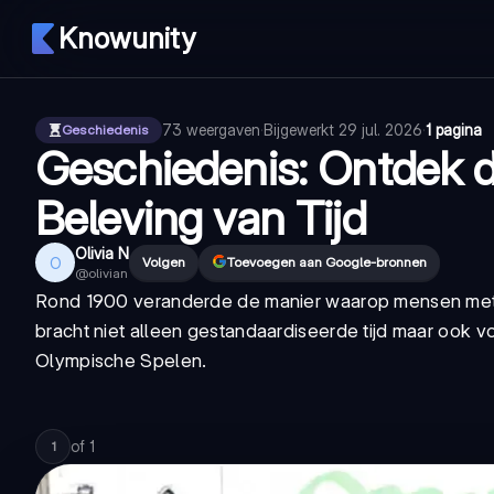
Knowunity
73
weergaven
·
Bijgewerkt
29 jul. 2026
·
1 pagina
Geschiedenis
Geschiedenis: Ontdek 
Beleving van Tijd
Olivia N
O
Volgen
Toevoegen aan Google-bronnen
@
olivian
Rond 1900 veranderde de manier waarop mensen met t
bracht niet alleen gestandaardiseerde tijd maar ook v
Olympische Spelen.
of
1
1