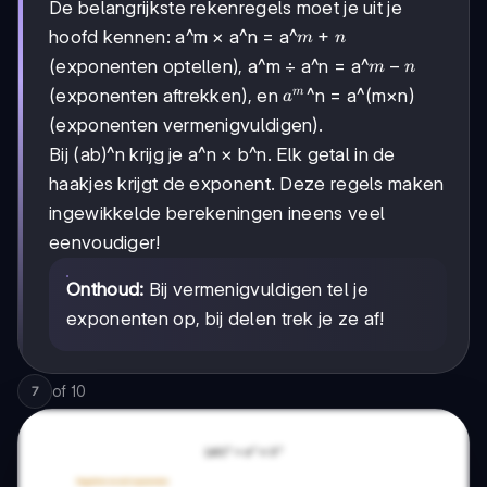
De belangrijkste rekenregels moet je uit je
m+n
+
hoofd kennen: a^m × a^n = a^
m
n
m-
−
(exponenten optellen), a^m ÷ a^n = a^
m
n
n
a^m
(exponenten aftrekken), en
^n = a^(m×n)
m
a
(exponenten vermenigvuldigen).
Bij (ab)^n krijg je a^n × b^n. Elk getal in de
haakjes krijgt de exponent. Deze regels maken
ingewikkelde berekeningen ineens veel
eenvoudiger!
Onthoud:
Bij vermenigvuldigen tel je
exponenten op, bij delen trek je ze af!
of
10
7