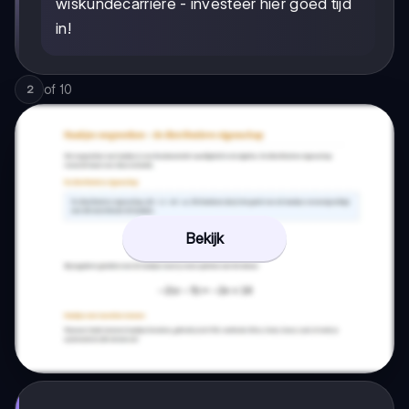
wiskundecarrière - investeer hier goed tijd
in!
of
10
2
Bekijk