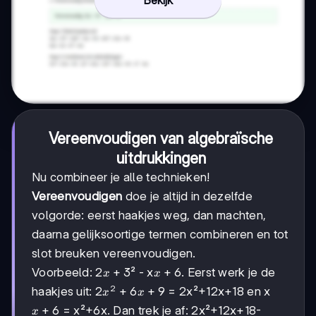
Bekijk
Vereenvoudigen van algebraïsche
uitdrukkingen
Nu combineer je alle technieken!
Vereenvoudigen
doe je altijd in dezelfde
volgorde: eerst haakjes weg, dan machten,
daarna gelijksoortige termen combineren en tot
slot breuken vereenvoudigen.
x+3
+
3
x+6
+
6
Voorbeeld: 2
² - x
. Eerst werk je de
x
x
2
x²+6x+9
+
6
+
9
haakjes uit: 2
= 2x²+12x+18 en x
x
x
x+6
+
6
= x²+6x. Dan trek je af: 2x²+12x+18-
x