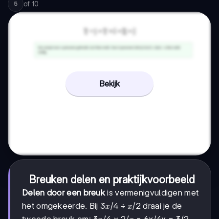
of
10
5
Bekijk
Breuken delen en praktijkvoorbeeld
Delen door een breuk
is vermenigvuldigen met
3x/4
3
/4
x/2
/2
het omgekeerde. Bij
÷
draai je de
x
x
3x/4
3
/4
2/x
2/