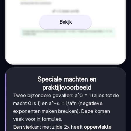
Bekijk
Speciale machten en
praktijkvoorbeeld
Twee bijzondere gevallen: a^0 = 1 (alles tot de
-
−
macht 0 is 1) en a^
= 1/a^n (negatieve
n
n
exponenten maken breuken). Deze komen
vaak voor in formules.
Een vierkant met zijde 2x heeft
oppervlakte