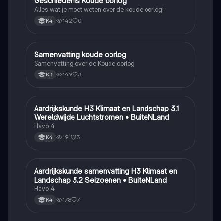
Geschiedenis Koude oorlog
Geschiedenis
Alles wat je moet weten over de koude oorlog!
142
0
K4
Samenvatting koude oorlog
Geschiedenis
Samenvatting over de Koude oorlog
149
3
K3
Aardrijkskunde H3 Klimaat en Landschap 3.1
Aardrijkskunde
Wereldwijde Luchtstromen • BuiteNLand
Havo 4
191
3
K4
Aardrijkskunde samenvatting H3 Klimaat en
Aardrijkskunde
Landschap 3.2 Seizoenen • BuiteNLand
Havo 4
178
7
K4