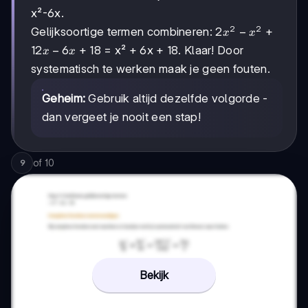
x²-6x.
2
2
2x²-
2
−
Gelijksoortige termen combineren:
+
x
x
x²
12x-
12
−
6
+ 18 = x² + 6x + 18. Klaar! Door
x
x
6x
systematisch te werken maak je geen fouten.
Geheim:
Gebruik altijd dezelfde volgorde -
dan vergeet je nooit een stap!
of
10
9
Bekijk