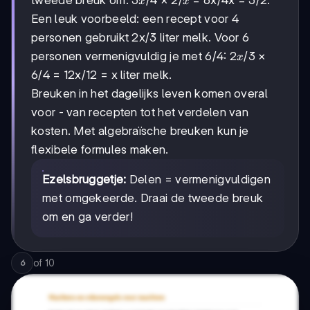
tweede breuk om:
×
= 6x/4x = 3/2.
x
x
Een leuk voorbeeld: een recept voor 4
personen gebruikt 2x/3 liter melk. Voor 6
2x/3
2
/3
personen vermenigvuldig je met 6/4:
×
x
6/4
6/4
= 12x/12 = x liter melk.
Breuken in het dagelijks leven komen overal
voor - van recepten tot het verdelen van
kosten. Met algebraïsche breuken kun je
flexibele formules maken.
Ezelsbruggetje:
Delen = vermenigvuldigen
met omgekeerde. Draai de tweede breuk
om en ga verder!
of
10
6