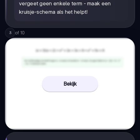
vergeet geen enkele term - maak een
kruisje-schema als het helpt!
of
10
3
Bekijk