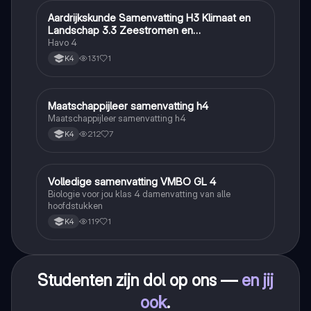
Aardrijkskunde Samenvatting H3 Klimaat en
Aardrijkskunde
Landschap 3.3 Zeestromen en
Klimaatgebieden • BuiteNLand
Havo 4
131
1
K4
Maatschappijleer samenvatting h4
Maatschappijleer
Maatschappijleer samenvatting h4
212
7
K4
Volledige samenvatting VMBO GL 4
Biologie
Biologie voor jou klas 4 damenvatting van alle
hoofdstukken
119
1
K4
Studenten zijn dol op ons —
en jij
ook
.