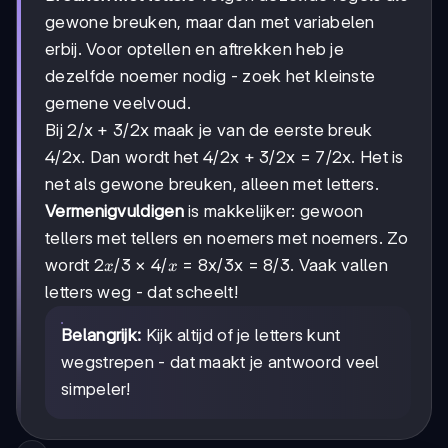
gewone breuken, maar dan met variabelen
erbij. Voor optellen en aftrekken heb je
dezelfde noemer nodig - zoek het kleinste
gemene veelvoud.
Bij 2/x + 3/2x maak je van de eerste breuk
4/2x. Dan wordt het 4/2x + 3/2x = 7/2x. Het is
net als gewone breuken, alleen met letters.
Vermenigvuldigen
is makkelijker: gewoon
tellers met tellers en noemers met noemers. Zo
2x/3
2
/3
4/x
4/
wordt
×
= 8x/3x = 8/3. Vaak vallen
x
x
letters weg - dat scheelt!
Belangrijk:
Kijk altijd of je letters kunt
wegstrepen - dat maakt je antwoord veel
simpeler!