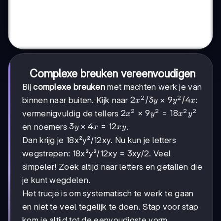
Complexe breuken vereenvoudigen
Bij
complexe breuken
met machten werk je van
2
2
2x²/3y
2
/3
9y²/4x
9
/4
binnen naar buiten. Kijk naar
×
:
x
y
y
x
2
2
2
2
2x² ×
2
×
9
=
18
vermenigvuldig de tellers
x
y
x
y
9y² =
3y ×
3
×
4
=
12
en noemers
.
y
x
x
y
18x²y²
4x =
Dan krijg je 18x²y²/12xy. Nu kun je letters
12xy
wegstrepen: 18x²y²/12xy = 3xy/2. Veel
simpeler! Zoek altijd naar letters en getallen die
je kunt wegdelen.
Het trucje is om systematisch te werk te gaan
en niet te veel tegelijk te doen. Stap voor stap
kom je altijd tot de eenvoudigste vorm.