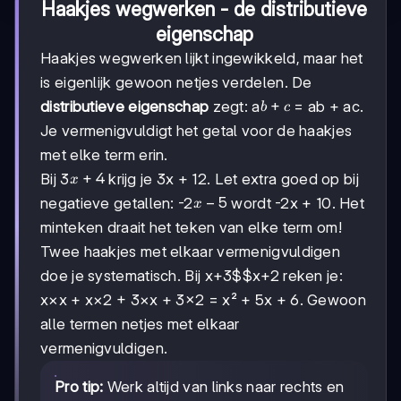
Haakjes wegwerken - de distributieve
eigenschap
Haakjes wegwerken lijkt ingewikkeld, maar het
is eigenlijk gewoon netjes verdelen. De
b+c
+
distributieve eigenschap
zegt: a
= ab + ac.
b
c
Je vermenigvuldigt het getal voor de haakjes
met elke term erin.
x+4
+
4
Bij 3
krijg je 3x + 12. Let extra goed op bij
x
x-
−
5
negatieve getallen: -2
wordt -2x + 10. Het
x
5
minteken draait het teken van elke term om!
Twee haakjes met elkaar vermenigvuldigen
doe je systematisch. Bij
x+3$$x+2
reken je:
x×x + x×2 + 3×x + 3×2 = x² + 5x + 6. Gewoon
alle termen netjes met elkaar
vermenigvuldigen.
Pro tip:
Werk altijd van links naar rechts en