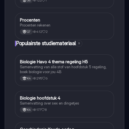
122
1
G8
Procenten
Rekenen
Procenten rekenen
412
2
G7
Populairste studiemateriaal
9
Biologie Havo 4 thema regeling H5
Biologie
Samenvatting van alle stof van hoofdstuk 5 regeling,
boek biologie voor jou 4B
295
6
K4
Biologie hoofdstuk 4
Biologie
Samenvatting over sex en dingetjes
177
8
K4