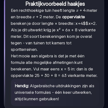
Praktijkvoorbeeld haakjes
x+4
+
4
Een rechthoekige tuin heeft lengte
meter
x
x+2
+
2
en breedte
meter. De
oppervlakte
x
bereken je door lengte × breedte:
x+4$$x+2
.
Als je dit uitwerkt krijg je x² + 6x + 8 vierkante
meter. Dit soort berekeningen kom je overal
tegen - van tuinen tot kamers tot
sportterreinen.
Het mooie aan algebra is dat je met één
formule alle mogelijke afmetingen kunt
berekenen. Vul maar eens x = 5 in: dan is de
oppervlakte 25 + 30 + 8 = 63 vierkante meter.
Handig:
Algebraïsche uitdrukkingen zijn als
universele formules - één keer uitwerken,
altijd kunnen gebruiken!