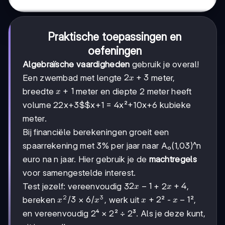
Praktische toepassingen en
oefeningen
Algebraïsche vaardigheden
gebruik je overal!
2x+3
2
+
3
Een zwembad met lengte
meter,
x
x+1
+
1
breedte
meter en diepte 2 meter heeft
x
volume 2
2x+3$$x+1
= 4x²+10x+6 kubieke
meter.
Bij financiële berekeningen groeit een
spaarrekening met 3% per jaar naar A₀(1,03)^n
euro na n jaar. Hier gebruik je de
machtregels
voor samengestelde interest.
2x-
2
−
1
x+4
+
4
Test jezelf: vereenvoudig 3
+ 2
,
x
x
1
2
3
x²/3
/3
6/x³
6/
x+2
+
2
x-
−
1
bereken
×
, werk uit
² -
²,
x
x
x
x
1
en vereenvoudig 2⁴ × 2² ÷ 2³. Als je deze kunt,