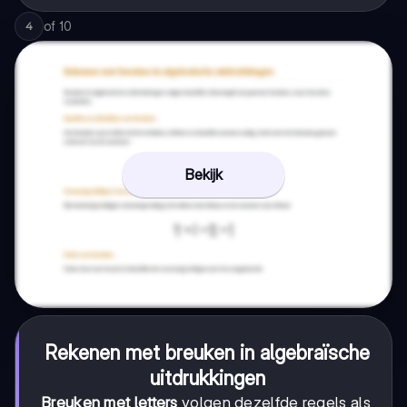
of
10
4
Bekijk
Rekenen met breuken in algebraïsche
uitdrukkingen
Breuken met letters
volgen dezelfde regels als