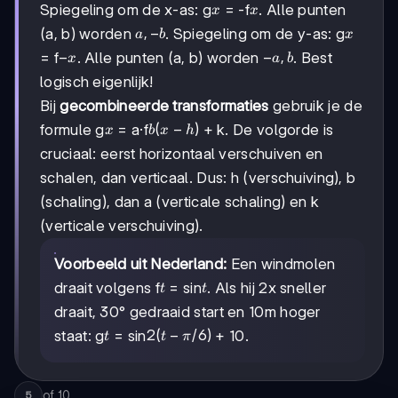
x
x
Spiegeling om de x-as: g
= -f
. Alle punten
x
x
a,
,
−
x
(a, b) worden
. Spiegeling om de y-as: g
a
b
x
-
-
−
-
−
,
= f
. Alle punten (a, b) worden
. Best
x
a
b
b
x
a,
logisch eigenlijk!
b
Bij
gecombineerde transformaties
gebruik je de
x
b(x
(
−
)
formule g
= a·f
+ k. De volgorde is
x
b
x
h
-
cruciaal: eerst horizontaal verschuiven en
h)
schalen, dan verticaal. Dus: h (verschuiving), b
(schaling), dan a (verticale schaling) en k
(verticale verschuiving).
Voorbeeld uit Nederland:
Een windmolen
t
t
draait volgens f
= sin
. Als hij 2x sneller
t
t
draait, 30° gedraaid start en 10m hoger
t
2(t
2
(
−
/6
)
staat: g
= sin
+ 10.
t
t
π
-
π/6)
of
10
5