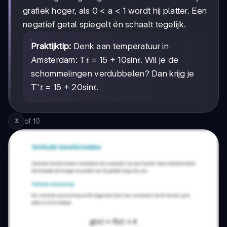
grafiek hoger, als 0 < a < 1 wordt hij platter. Een
negatief getal spiegelt én schaalt tegelijk.
Praktijktip:
Denk aan temperatuur in
t
t
Amsterdam: T
= 15 + 10sin
. Wil je de
t
t
schommelingen verdubbelen? Dan krijg je
t
t
T'
= 15 + 20sin
.
t
t
of
10
3