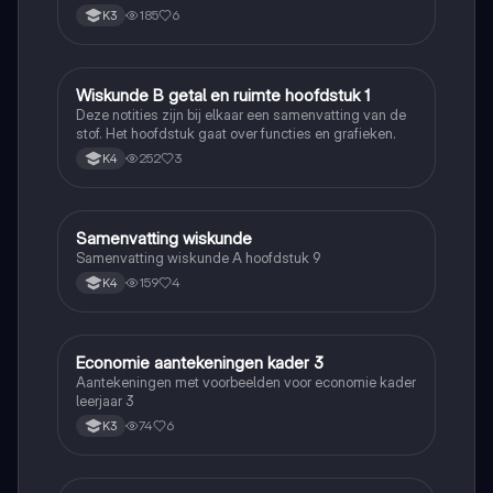
185
6
K3
W
Wiskunde B getal en ruimte hoofdstuk 1
Wiskunde B
Deze notities zijn bij elkaar een samenvatting van de
stof. Het hoofdstuk gaat over functies en grafieken.
252
3
K4
S
Samenvatting wiskunde
Wiskunde
Samenvatting wiskunde A hoofdstuk 9
159
4
K4
E
Economie aantekeningen kader 3
Economie en Ondernemen
Aantekeningen met voorbeelden voor economie kader
leerjaar 3
74
6
K3