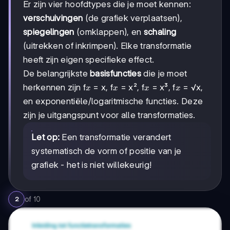
Er zijn vier hoofdtypes die je moet kennen:
verschuivingen
(de grafiek verplaatsen),
spiegelingen
(omklappen), en
schaling
(uitrekken of inkrimpen). Elke transformatie
heeft zijn eigen specifieke effect.
De belangrijkste
basisfuncties
die je moet
x
x
x
x
herkennen zijn f
= x, f
= x², f
= x³, f
= √x,
x
x
x
x
en exponentiële/logaritmische functies. Deze
zijn je uitgangspunt voor alle transformaties.
Let op:
Een transformatie verandert
systematisch de vorm of positie van je
grafiek - het is niet willekeurig!
of
10
2