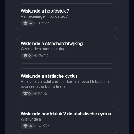
Wiskunde a hoofdstuk 7
Wiskunde A
Aantekeningen hoofdstuk 7
187
2
K4
Wiskunde a standaardafwijking
Wiskunde A
Wiskunde a samenvatting
176
2
K4
Wiskunde a statische cyclus
Wiskunde A
Heel veel verschillende onderdelen over bloksplot en
over onderzoeksmethoden
97
2
K4
Wiskunde hoofdstuk 2 de statistische cyclus
Wiskunde A
Wiskunde a
379
7
K5