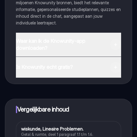
miljoenen Knowunity bronnen, biedt het relevante
informatie, gepersonaliseerde studieplannen, quizzes en
inhoud direct in de chat, aangepast aan jouw
individuele leertraject.
Waar kan ik de Knowunity-app
downloaden?
Je kunt de app downloaden via Google Play Store en
Apple App Store.
Is Knowunity echt gratis?
Dat klopt! Geniet van gratis toegang tot leerinhoud,
maak contact met medestudenten en krijg directe hulp.
Alles binnen handbereik!
Vergelijkbare inhoud
W
wiskunde, Lineaire Problemen.
Wiskunde
Getal & ruimte, deel 1 paragraaf 1.1 t/m 1.6.