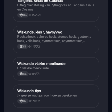
Tangens, Sinus en Cosinus
Uitleg over stelling van Pythagoras en Tangens, Sinus
en Cosinus
169
2
K3
Wiskunde, klas 1, havo/vwo
Wiskunde
Rechte hoek, scherpe hoek, stompe hoek, gestrekte
hoek, volle hoek, symmetrisch, asymmetrisch,
puntsymetrisch
115
2
K1
Wiskunde vlakke meetkunde
Wiskunde
H3 vlakke meetkunde
114
1
K3
Wiskunde tips
Wiskunde
Ik geef je wat tips voor hoeken berekenen
160
1
K2