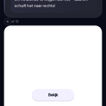
3
schuift het naar rechts!
of
10
4
Bekijk