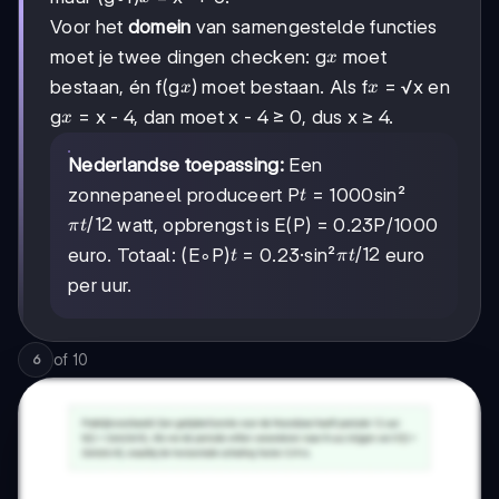
3
Voor het
domein
van samengestelde functies
x
moet je twee dingen checken: g
moet
x
x
x
bestaan, én f(g
) moet bestaan. Als f
= √x en
x
x
x
g
= x - 4, dan moet x - 4 ≥ 0, dus x ≥ 4.
x
Nederlandse toepassing:
Een
t
zonnepaneel produceert P
= 1000sin²
t
πt/12
/12
watt, opbrengst is E(P) = 0.23P/1000
π
t
t
πt/12
/12
euro. Totaal: (E∘P)
= 0.23·sin²
euro
t
π
t
per uur.
of
10
6