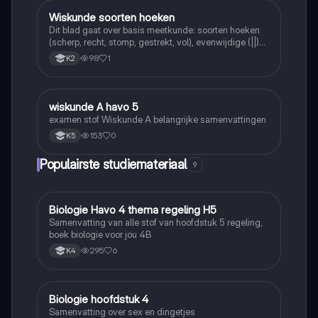
Wiskunde soorten hoeken
Wiskunde
Dit blad gaat over basis meetkunde: soorten hoeken
(scherp, recht, stomp, gestrekt, vol), evenwijdige (||)
en loodrechte (⊥) lijnen, en de symbolen =, <, >.
98
1
K2
wiskunde A havo 5
Wiskunde
examen stof Wiskunde A belangrijke samenvattingen
153
0
K5
Populairste studiemateriaal
9
Biologie Havo 4 thema regeling H5
Biologie
Samenvatting van alle stof van hoofdstuk 5 regeling,
boek biologie voor jou 4B
295
6
K4
Biologie hoofdstuk 4
Biologie
Samenvatting over sex en dingetjes