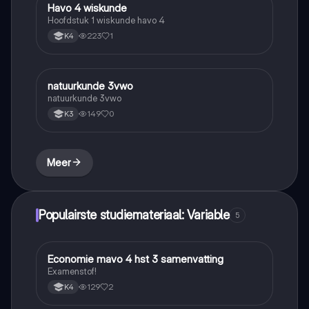
H
Havo 4 wiskunde
Wiskunde A
Hoofdstuk 1 wiskunde havo 4
223
1
K4
natuurkunde 3vwo
Natuurkunde
natuurkunde 3vwo
149
0
K3
Meer
Populairste studiemateriaal: Variable
5
E
Economie mavo 4 hst 3 samenvatting
Economie
Examenstof!
129
2
K4