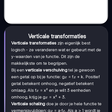
Verticale transformaties
Verticale transformaties
zijn eigenlijk best
logisch - ze veranderen wat er gebeurt met de
y-waarden van je functie. Dit zijn de
makkelijkste om te begrijpen.
Bij een
verticale verschuiving
tel je gewoon
x
x
een getal op bij je functie: g
= f
+ k. Positief
x
x
getal betekent omhoog, negatief betekent
x
omlaag. Als f
= x² en je wilt 3 eenheden
x
x
omhoog, krijg je g
= x² + 3.
x
Verticale schaling
doe je door je hele functie te
x
x
vermenigvuldigen: g
= a·f
. Als a > 1 wordt je
x
x