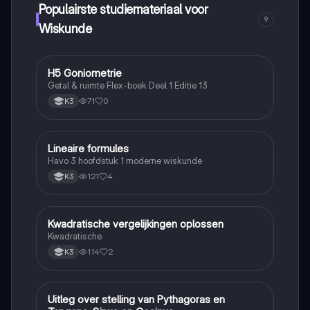
Populairste studiemateriaal voor
9
Wiskunde
H5 Goniometrie
Wiskunde
Getal & ruimte Flex-boek Deel 1 Editie 13
71
0
K3
Lineaire formules
Wiskunde
Havo 3 hoofdstuk 1 moderne wiskunde
121
4
K3
Kwadratische vergelijkingen oplossen
Wiskunde
Kwadratische
114
2
K3
Uitleg over stelling van Pythagoras en
Wiskunde