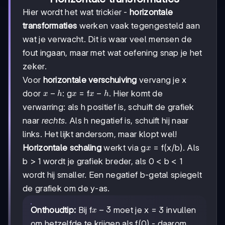
Hier wordt het wat trickier -
horizontale
transformaties
werken vaak tegengesteld aan
wat je verwacht. Dit is waar veel mensen de
fout ingaan, maar met wat oefening snap je het
zeker.
Voor
horizontale verschuiving
vervang je x
x
−
x
x
−
door
: g
= f
. Hier komt de
x
h
x
x
h
-
-
verwarring: als h positief is, schuift de grafiek
h
h
naar
rechts
. Als h negatief is, schuift hij naar
links. Het lijkt andersom, maar klopt wel!
x
Horizontale schaling
werkt via g
= f(x/b). Als
x
b > 1 wordt je grafiek breder, als 0 < b < 1
wordt hij smaller. Een negatief b-getal spiegelt
de grafiek om de y-as.
x
−
3
Onthoudtip:
Bij f
moet je x = 3 invullen
x
-
om hetzelfde te krijgen als f(0) - daarom