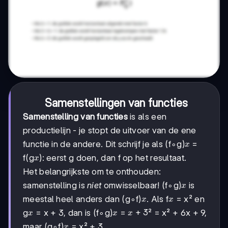
Samenstellingen van functies
Samenstelling van functies
is als een
productielijn - je stopt de uitvoer van de ene
x
functie in de andere. Dit schrijf je als (f∘g)
=
x
x
f(g
): eerst g doen, dan f op het resultaat.
x
Het belangrijkste om te onthouden:
x
samenstelling is
niet
omwisselbaar! (f∘g)
is
x
x
x
meestal heel anders dan (g∘f)
. Als f
= x² en
x
x
x
x
x
+
3
g
= x + 3, dan is (f∘g)
=
² = x² + 6x + 9,
x
x
x
+
x
maar (g∘f)
= x² + 3.
x