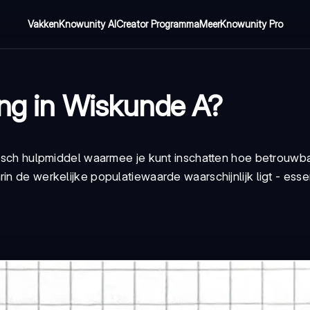
Vakken
Knowunity AI
Creator Programma
Meer
Knowunity Pro
ing in Wiskunde A?
stisch hulpmiddel waarmee je kunt inschatten hoe betrouwba
in de werkelijke populatiewaarde waarschijnlijk ligt - esse