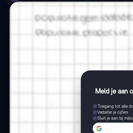
Meld je aan o
Toegang tot alle 
Verbeter je cijfers
Sluit je aan bij mil