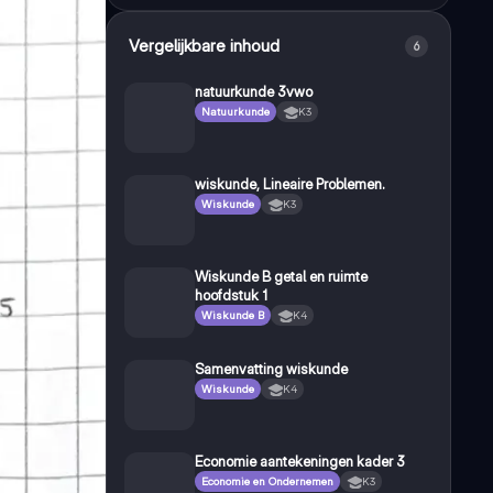
Vergelijkbare inhoud
6
natuurkunde 3vwo
Natuurkunde
K3
wiskunde, Lineaire Problemen.
Wiskunde
K3
Wiskunde B getal en ruimte
hoofdstuk 1
Wiskunde B
K4
Samenvatting wiskunde
Wiskunde
K4
Economie aantekeningen kader 3
Economie en Ondernemen
K3