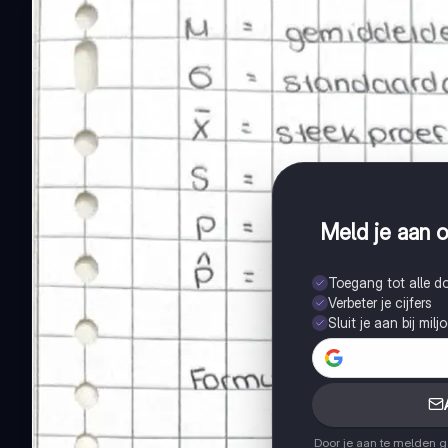
Meld je aan o
Toegang tot alle 
Verbeter je cijfers
Sluit je aan bij mil
Door je aan te melden 