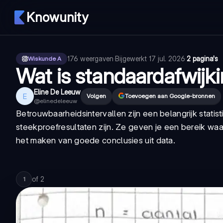
Knowunity
176
weergaven
·
Bijgewerkt
17 jul. 2026
·
2 pagina's
Wiskunde A
Wat is standaardafwijk
Eline De Leeuw
E
Volgen
Toevoegen aan Google-bronnen
@
elinedeleeuw
Betrouwbaarheidsintervallen zijn een belangrijk stati
steekproefresultaten zijn. Ze geven je een bereik waar
het maken van goede conclusies uit data.
of
2
1