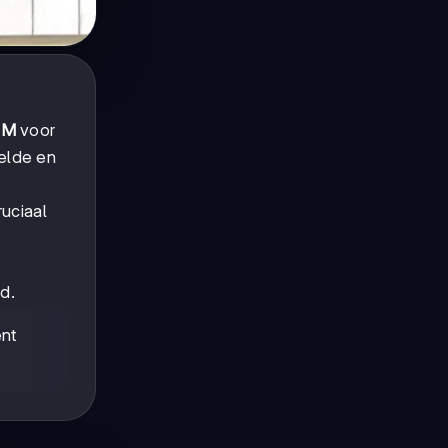
,
M
voor
elde en
ruciaal
d.
ent