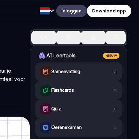
Inloggen
Download app
2
AI Leertools
NIEUW
ar je
Samenvatting
ntieel voor
Flashcards
Quiz
Oefenexamen