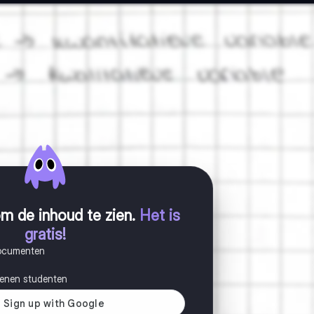
m de inhoud te zien
.
Het is
gratis!
documenten
joenen studenten