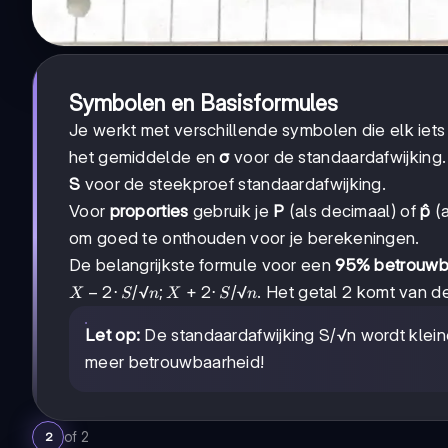
Symbolen en Basisformules
Je werkt met verschillende symbolen die elk iet
het gemiddelde en
σ
voor de standaardafwijking.
S
voor de steekproef standaardafwijking.
Voor
proporties
gebruik je
P
(als decimaal) of
p̂
(a
om goed te onthouden voor je berekeningen.
De belangrijkste formule voor een
95% betrouwba
X -
−
2
⋅
/√
;
+
2
⋅
/√
. Het getal 2 komt van 
X
S
n
X
S
n
2·S/
√n ;
Let op:
De standaardafwijking S/√n wordt klein
X +
meer betrouwbaarheid!
2·S/
√n
of
2
2