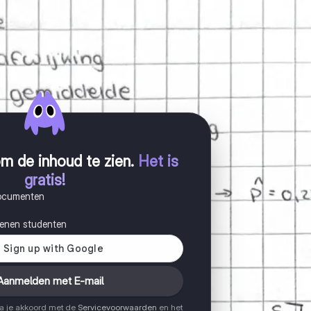
m de inhoud te zien
.
Het is
gratis!
documenten
joenen studenten
Aanmelden met E-mail
ga je akkoord met de
Servicevoorwaarden
en het