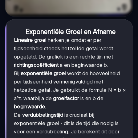
Exponentiële Groei en Afname
Lineaire groei
herken je omdat er per
tijdseenheid steeds hetzelfde getal wordt
opgeteld. De grafiek is een rechte lijn met
richtingscoëfficiënt
a en beginwaarde b.
Bij
exponentiële groei
wordt de hoeveelheid
per tijdseenheid vermenigvuldigd met
hetzelfde getal. Je gebruikt de formule N = b ×
a^t, waarbij a de
groeifactor
is en b de
beginwaarde
.
De
verdubbelingstijd
is cruciaal bij
exponentiële groei - dit is de tijd die nodig is
voor een verdubbeling. Je berekent dit door