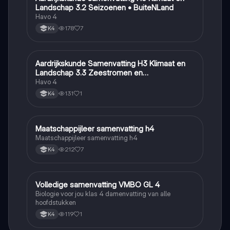
Landschap 3.2 Seizoenen • BuiteNLand
Havo 4
178
7
K4
Aardrijkskunde Samenvatting H3 Klimaat en
Aardrijkskunde
Landschap 3.3 Zeestromen en
Klimaatgebieden • BuiteNLand
Havo 4
131
1
K4
Maatschappijleer samenvatting h4
Maatschappijleer
Maatschappijleer samenvatting h4
212
7
K4
Volledige samenvatting VMBO GL 4
Biologie
Biologie voor jou klas 4 damenvatting van alle
hoofdstukken
119
1
K4