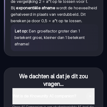
de vergelijking 2 = a^t op te lossen voor t.
Bij
exponentiële afname
wordt de hoeveelheid
gehalveerd in plaats van verdubbeld. Dit
bereken je door 0,5 = a^t op te lossen.
Let op:
Een groeifactor groter dan 1
betekent groei, kleiner dan 1 betekent
afname!
We dachten al dat je dit zou
vragen...
Wat is de Knowunity AI companion?
Onze AI Companion is een studentgerichte AI-tool die