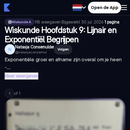
Open de App
118
weergaven
·
Bijgewerkt
30 jul. 2026
·
1 pagina
Wiskunde A
Wiskunde Hoofdstuk 9: Lijnair en
Exponentiël Begrijpen
Natasja Consemulder
N
Volgen
@
natasjaconsemul
Exponentiële groei en afname zijn overal om je heen
-...
Meer weergeven
of
1
1