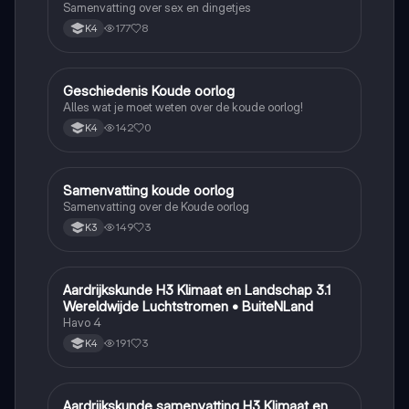
Samenvatting over sex en dingetjes
177
8
K4
Geschiedenis Koude oorlog
Geschiedenis
Alles wat je moet weten over de koude oorlog!
142
0
K4
Samenvatting koude oorlog
Geschiedenis
Samenvatting over de Koude oorlog
149
3
K3
Aardrijkskunde H3 Klimaat en Landschap 3.1
Aardrijkskunde
Wereldwijde Luchtstromen • BuiteNLand
Havo 4
191
3
K4
Aardrijkskunde samenvatting H3 Klimaat en
Aardrijkskunde