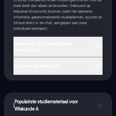
meer biedt dan alleen antwoorden. Gebouwd op
miljoenen Knowunity bronnen, biedt het relevante
informatie, gepersonaliseerde studieplannen, quizzes en
inhoud direct in de chat, aangepast aan jouw
individuele leertraject.
Waar kan ik de Knowunity-app
downloaden?
Je kunt de app downloaden via Google Play Store en
Apple App Store.
Is Knowunity echt gratis?
Dat klopt! Geniet van gratis toegang tot leerinhoud,
maak contact met medestudenten en krijg directe hulp.
Alles binnen handbereik!
Populairste studiemateriaal voor
6
Wiskunde A