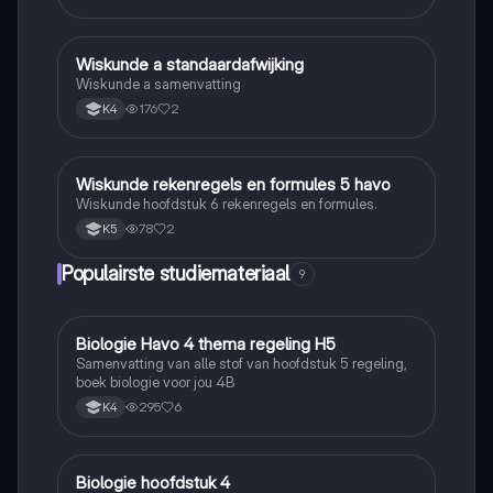
Wiskunde a standaardafwijking
Wiskunde A
Wiskunde a samenvatting
176
2
K4
Wiskunde rekenregels en formules 5 havo
Wiskunde A
Wiskunde hoofdstuk 6 rekenregels en formules.
78
2
K5
Populairste studiemateriaal
9
Biologie Havo 4 thema regeling H5
Biologie
Samenvatting van alle stof van hoofdstuk 5 regeling,
boek biologie voor jou 4B
295
6
K4
Biologie hoofdstuk 4
Biologie