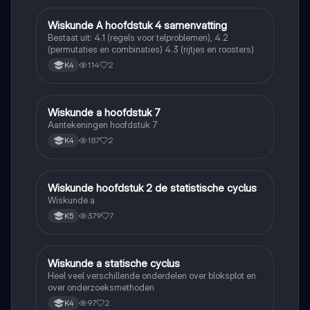
Wiskunde A hoofdstuk 4 samenvatting
Wiskunde A
Bestaat uit: 4.1 (regels voor telproblemen), 4.2
(permutaties en combinaties) 4.3 (rijtjes en roosters)
114
2
K4
Wiskunde a hoofdstuk 7
Wiskunde A
Aantekeningen hoofdstuk 7
187
2
K4
Wiskunde hoofdstuk 2 de statistische cyclus
Wiskunde A
Wiskunde a
379
7
K5
Wiskunde a statische cyclus
Wiskunde A
Heel veel verschillende onderdelen over bloksplot en
over onderzoeksmethoden
97
2
K4