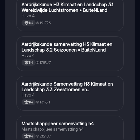
Aardrijkskunde H3 Klimaat en Landschap 3.1
Aardrijkskunde
Wereldwijde Luchtstromen • BuiteNLand
Havo 4
191
3
K4
Aardrijkskunde samenvatting H3 Klimaat en
Aardrijkskunde
Landschap 3.2 Seizoenen • BuiteNLand
Havo 4
178
7
K4
Aardrijkskunde Samenvatting H3 Klimaat en
Aardrijkskunde
Landschap 3.3 Zeestromen en
Klimaatgebieden • BuiteNLand
Havo 4
131
1
K4
Maatschappijleer samenvatting h4
Maatschappijleer
Maatschappijleer samenvatting h4
212
7
K4