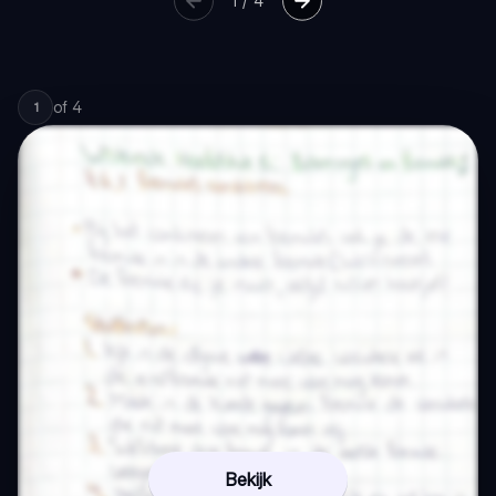
1
/
4
of
4
1
Bekijk