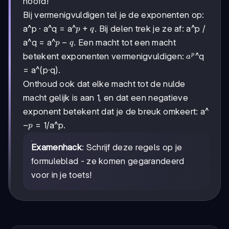
hoofd!
Bij vermenigvuldigen tel je de exponenten op:
p+q
+
a^p · a^q = a^
. Bij delen trek je ze af: a^p /
p
q
p-
−
a^q = a^
. Een macht tot een macht
p
q
q
a^p
betekent exponenten vermenigvuldigen:
^q
p
a
= a^(p·q).
Onthoud ook dat elke macht tot de nulde
macht gelijk is aan 1, en dat een negatieve
exponent betekent dat je de breuk omkeert: a^
-
−
= 1/a^p.
p
p
Examenhack
: Schrijf deze regels op je
formuleblad - ze komen gegarandeerd
voor in je toets!