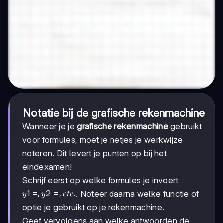
Notatie bij de grafische rekenmachine
Wanneer je je
grafische rekenmachine
gebruikt
voor formules, moet je netjes je werkwijze
noteren. Dit levert je punten op bij het
eindexamen!
Schrijf eerst op welke formules je invoert
y1=,
1
=
,
2
=
,
.
. Noteer daarna welke functie of
y
y
e
t
c
y2=,
optie je gebruikt op je rekenmachine.
etc.
Geef vervolgens aan welke antwoorden de