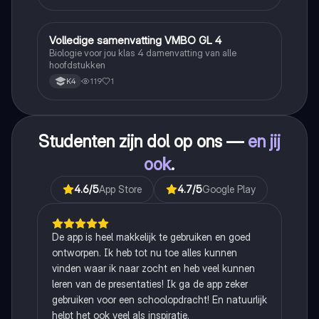
Volledige samenvatting VMBO GL 4
Biologie
Biologie voor jou klas 4 damenvatting van alle
hoofdstukken
119
1
K4
Studenten zijn dol op ons —
en jij
ook
.
4.6
/5
App Store
4.7
/5
Google Play
De app is heel makkelijk te gebruiken en goed
ontworpen. Ik heb tot nu toe alles kunnen
vinden waar ik naar zocht en heb veel kunnen
leren van de presentaties! Ik ga de app zeker
gebruiken voor een schoolopdracht! En natuurlijk
helpt het ook veel als inspiratie.