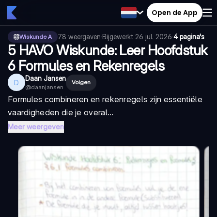
Open de App
78
weergaven
·
Bijgewerkt
26 jul. 2026
·
4 pagina's
Wiskunde A
5 HAVO Wiskunde: Leer Hoofdstuk
6 Formules en Rekenregels
Daan Jansen
D
Volgen
@
daanjansen
Formules combineren en rekenregels zijn essentiële
vaardigheden die je overal...
Meer weergeven