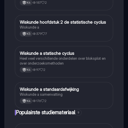
187
2
K4
Wiskunde hoofdstuk 2 de statistische cyclus
Wiskunde A
Wiskunde a
379
7
K5
Wiskunde a statische cyclus
Wiskunde A
Heel veel verschillende onderdelen over bloksplot en
over onderzoeksmethoden
97
2
K4
Wiskunde a standaardafwijking
Wiskunde A
Wiskunde a samenvatting
176
2
K4
Populairste studiemateriaal
9