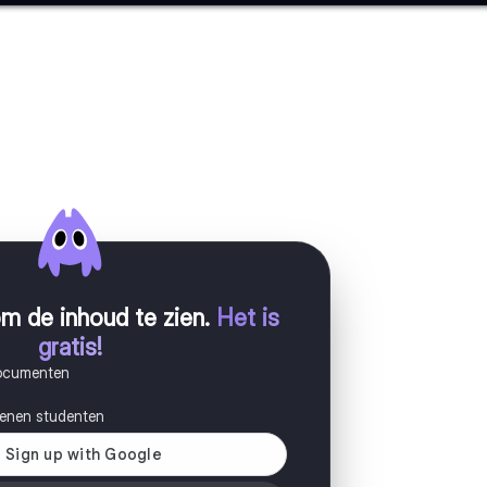
m de inhoud te zien
.
Het is
gratis!
documenten
joenen studenten