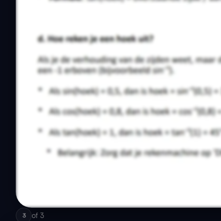
of
3
3