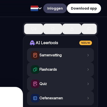
Inloggen
Download app
2
AI Leertools
NIEUW
Samenvatting
Flashcards
Quiz
Oefenexamen