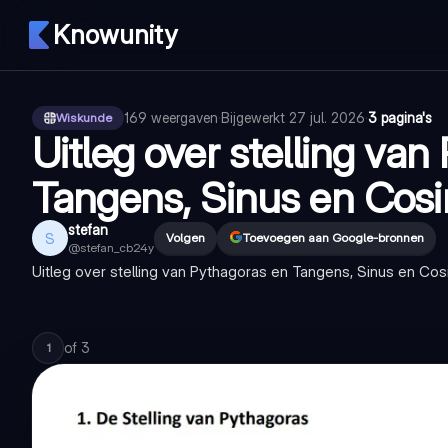
Knowunity
169
weergaven
·
Bijgewerkt
27 jul. 2026
·
3 pagina's
Wiskunde
Uitleg over stelling va
Tangens, Sinus en Cos
stefan
S
Volgen
Toevoegen aan Google-bronnen
@
stefan_cb24y
Uitleg over stelling van Pythagoras en Tangens, Sinus en Cos
of
3
1