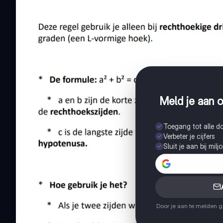
Meld je aan o
Toegang tot alle 
Verbeter je cijfers
Sluit je aan bij mil
Door je aan te melden 