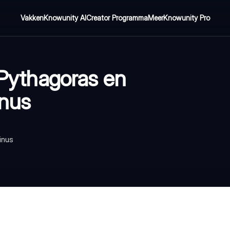
Vakken
Knowunity AI
Creator Programma
Meer
Knowunity Pro
n Pythagoras en
inus
inus