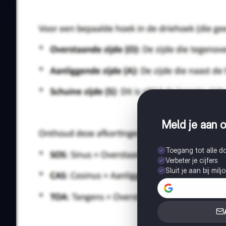
Meld je aan o
Toegang tot alle 
Verbeter je cijfers
Sluit je aan bij mil