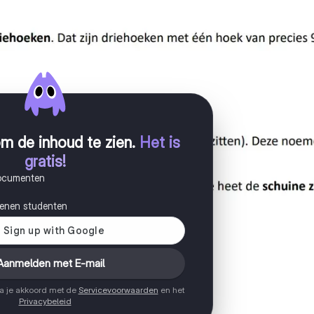
m de inhoud te zien
.
Het is
gratis!
documenten
joenen studenten
Aanmelden met E-mail
ga je akkoord met de
Servicevoorwaarden
en het
Privacybeleid