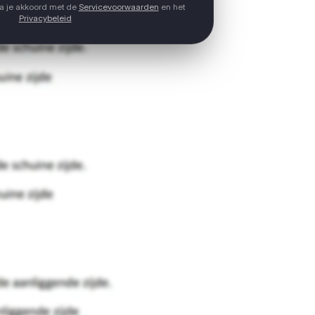
ga je akkoord met de
Servicevoorwaarden
en het
Privacybeleid