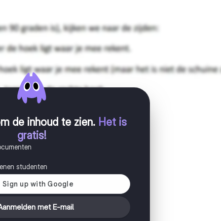
m de inhoud te zien
.
Het is
gratis!
documenten
joenen studenten
Aanmelden met E-mail