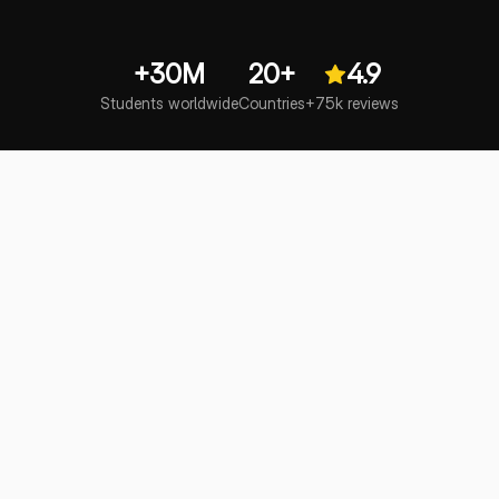
+30M
20+
4.9
Students worldwide
Countries
+75k reviews
Vraag Knowunity AI