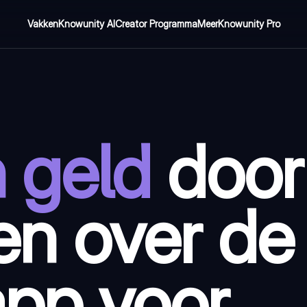
Vakken
Knowunity AI
Creator Programma
Meer
Knowunity Pro
 geld
door
en over de
app voor