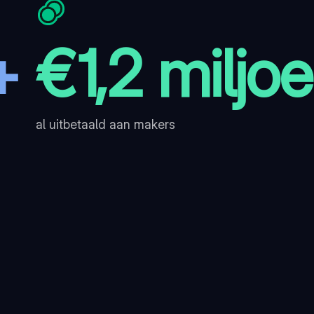
+
€1,2 miljo
al uitbetaald aan makers