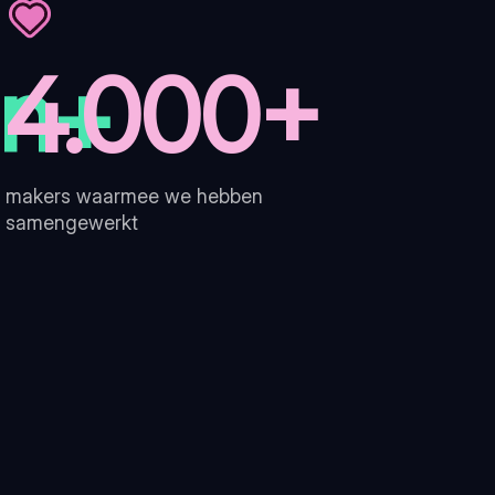
en+
4.000+
makers waarmee we hebben
samengewerkt