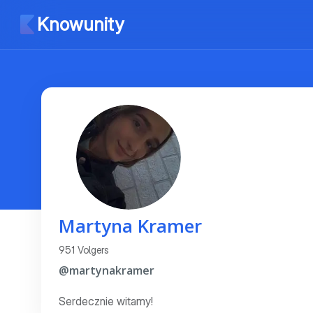
Knowunity
Martyna Kramer
951 Volgers
@martynakramer
Serdecznie witamy!