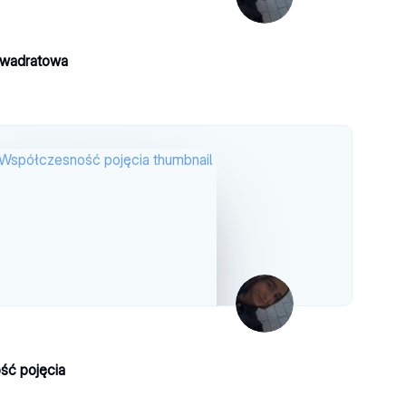
kwadratowa
ć pojęcia