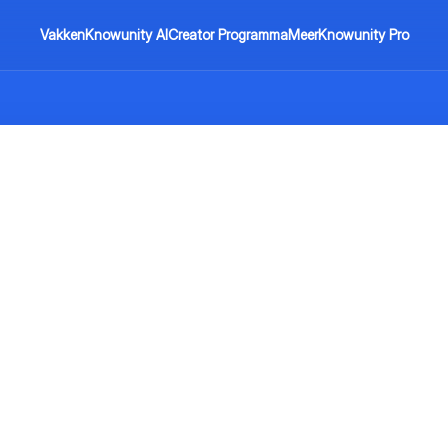
Vakken
Knowunity AI
Creator Programma
Meer
Knowunity Pro