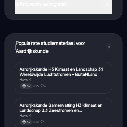
Apple App Store.
Is Knowunity echt gratis?
Dat klopt! Geniet van gratis toegang tot leerinhoud,
maak contact met medestudenten en krijg directe hulp.
Alles binnen handbereik!
Populairste studiemateriaal voor
9
Aardrijkskunde
Aardrijkskunde H3 Klimaat en Landschap 3.1
Aardrijkskunde
Wereldwijde Luchtstromen • BuiteNLand
Havo 4
191
3
K4
Aardrijkskunde Samenvatting H3 Klimaat en
Aardrijkskunde
Landschap 3.3 Zeestromen en
Klimaatgebieden • BuiteNLand
Havo 4
131
1
K4