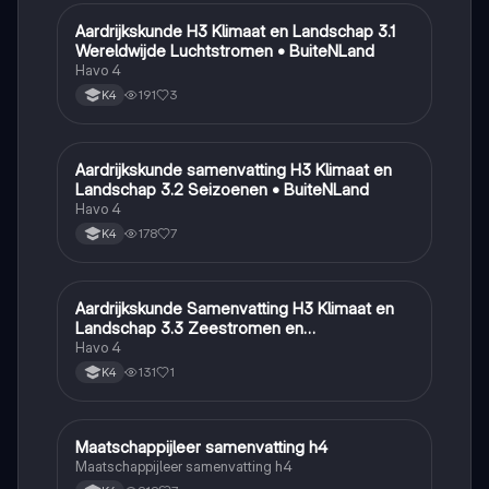
Aardrijkskunde H3 Klimaat en Landschap 3.1
Aardrijkskunde
Wereldwijde Luchtstromen • BuiteNLand
Havo 4
191
3
K4
Aardrijkskunde samenvatting H3 Klimaat en
Aardrijkskunde
Landschap 3.2 Seizoenen • BuiteNLand
Havo 4
178
7
K4
Aardrijkskunde Samenvatting H3 Klimaat en
Aardrijkskunde
Landschap 3.3 Zeestromen en
Klimaatgebieden • BuiteNLand
Havo 4
131
1
K4
Maatschappijleer samenvatting h4
Maatschappijleer
Maatschappijleer samenvatting h4