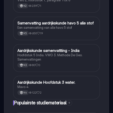
Vwo 2, hoofdstuk 1 , paragraaf 1 tot 6
239
1
K2
Samenvatting aardrijkskunde havo 5 alle stof
Aardrijkskunde
Een samenvatting van alle havo 5 stof
650
19
K5
Aardrijkskunde samenvattting - India
Aardrijkskunde
Hoofdstuk 5 India. VWO 3. Methode De Geo.
Samenvattingen
80
0
K3
Aardrijkskunde Hoofdstuk 3 water.
Aardrijkskunde
Mavo 4
122
2
K4
Populairste studiemateriaal
9