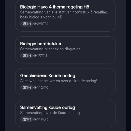
Biologie Havo 4 thema regeling H5
Biologie
Samenvatting van alle stof van hoofdstuk 5 regeling,
boek biologie voor jou 4B
295
6
K4
Biologie hoofdstuk 4
Biologie
Samenvatting over sex en dingetjes
177
8
K4
Geschiedenis Koude oorlog
Geschiedenis
Alles wat je moet weten over de koude oorlog!
142
0
K4
Samenvatting koude oorlog
Geschiedenis
Samenvatting over de Koude oorlog
149
3
K3