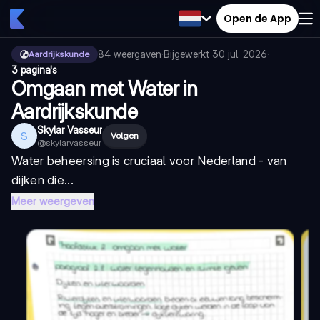
Open de App
84
weergaven
·
Bijgewerkt
30 jul. 2026
·
Aardrijkskunde
3 pagina's
Omgaan met Water in
Aardrijkskunde
Skylar Vasseur
S
Volgen
@
skylarvasseur
Water beheersing is cruciaal voor Nederland - van
dijken die...
Meer weergeven