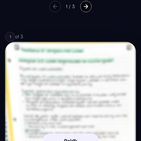
1
/
3
of
3
1