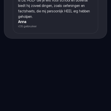
is DE HULP die je wilt voor school en bovenal
biedt hij zoveel dingen, zoals oefeningen en
factsheets, die mij persoonlijk HEEL erg hebben
geholpen.
Anna
iOS gebruiker