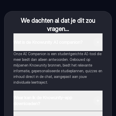
We dachten al dat je dit zou
vragen...
Wat is de Knowunity AI companion?
Onze AI Companion is een studentgerichte AI-tool die
meer biedt dan alleen antwoorden. Gebouwd op
miljoenen Knowunity bronnen, biedt het relevante
informatie, gepersonaliseerde studieplannen, quizzes en
inhoud direct in de chat, aangepast aan jouw
individuele leertraject.
Waar kan ik de Knowunity-app
downloaden?
Je kunt de app downloaden via Google Play Store en