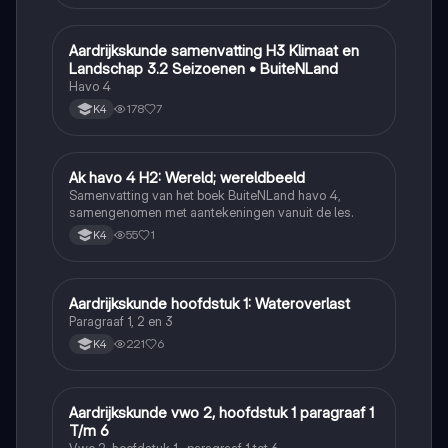
Aardrijkskunde samenvatting H3 Klimaat en
Aardrijkskunde
Landschap 3.2 Seizoenen • BuiteNLand
Havo 4
178
7
K4
Ak havo 4 H2: Wereld; wereldbeeld
Aardrijkskunde
Samenvatting van het boek BuiteNLand havo 4,
samengenomen met aantekeningen vanuit de les.
55
1
K4
Aardrijkskunde hoofdstuk 1: Wateroverlast
Aardrijkskunde
Paragraaf 1, 2 en 3
221
6
K4
Aardrijkskunde vwo 2, hoofdstuk 1 paragraaf 1
Aardrijkskunde
T/m 6