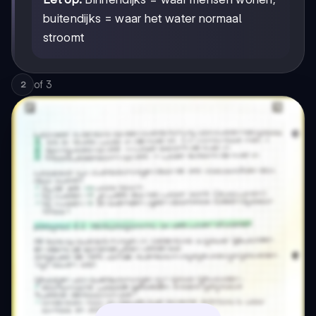
buitendijks = waar het water normaal
stroomt
of
3
2