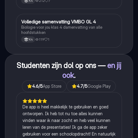
212
7
K4
Volledige samenvatting VMBO GL 4
Biologie
Biologie voor jou klas 4 damenvatting van alle
hoofdstukken
119
1
K4
Studenten zijn dol op ons —
en jij
ook
.
4.6
/5
App Store
4.7
/5
Google Play
De app is heel makkelijk te gebruiken en goed
ontworpen. Ik heb tot nu toe alles kunnen
vinden waar ik naar zocht en heb veel kunnen
leren van de presentaties! Ik ga de app zeker
gebruiken voor een schoolopdracht! En natuurlijk