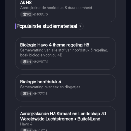
Ak H8
Aardrijkskunde
Aardrijkskunde hoofdstuk 8 duurzaamheid
108
0
K2
Populairste studiemateriaal
9
Biologie Havo 4 thema regeling H5
Biologie
Samenvatting van alle stof van hoofdstuk 5 regeling,
boek biologie voor jou 4B
295
6
K4
Biologie hoofdstuk 4
Biologie
Samenvatting over sex en dingetjes
177
8
K4
Aardrijkskunde H3 Klimaat en Landschap 3.1
Aardrijkskunde
Wereldwijde Luchtstromen • BuiteNLand
Havo 4
191
3
K4