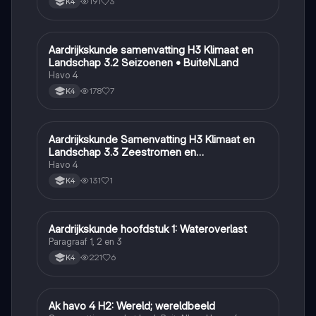
191
3
K4
Aardrijkskunde samenvatting H3 Klimaat en
Aardrijkskunde
Landschap 3.2 Seizoenen • BuiteNLand
Havo 4
178
7
K4
Aardrijkskunde Samenvatting H3 Klimaat en
Aardrijkskunde
Landschap 3.3 Zeestromen en
Klimaatgebieden • BuiteNLand
Havo 4
131
1
K4
Aardrijkskunde hoofdstuk 1: Wateroverlast
Aardrijkskunde
Paragraaf 1, 2 en 3
221
6
K4
Ak havo 4 H2: Wereld; wereldbeeld
Aardrijkskunde