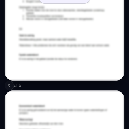
of
5
5