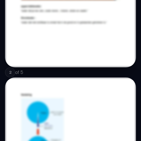
of
5
2