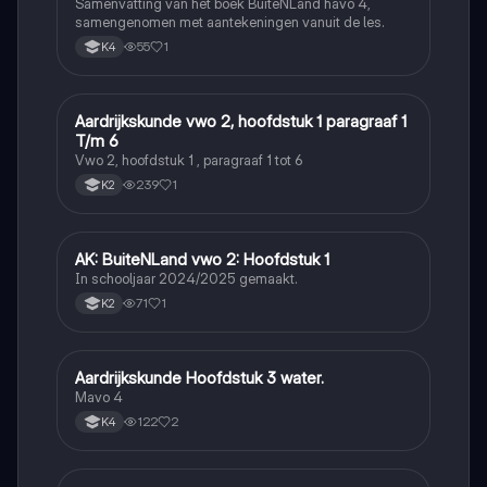
Samenvatting van het boek BuiteNLand havo 4,
samengenomen met aantekeningen vanuit de les.
55
1
K4
Aardrijkskunde vwo 2, hoofdstuk 1 paragraaf 1
Aardrijkskunde
T/m 6
Vwo 2, hoofdstuk 1 , paragraaf 1 tot 6
239
1
K2
AK: BuiteNLand vwo 2: Hoofdstuk 1
Aardrijkskunde
In schooljaar 2024/2025 gemaakt.
71
1
K2
Aardrijkskunde Hoofdstuk 3 water.
Aardrijkskunde
Mavo 4
122
2
K4