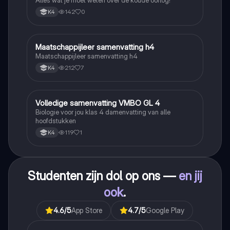
Alles wat je moet weten over de koude oorlog!
142
0
K4
Maatschappijleer samenvatting h4
Maatschappijleer
Maatschappijleer samenvatting h4
212
7
K4
Volledige samenvatting VMBO GL 4
Biologie
Biologie voor jou klas 4 damenvatting van alle
hoofdstukken
119
1
K4
Studenten zijn dol op ons —
en jij
ook
.
4.6
/5
App Store
4.7
/5
Google Play