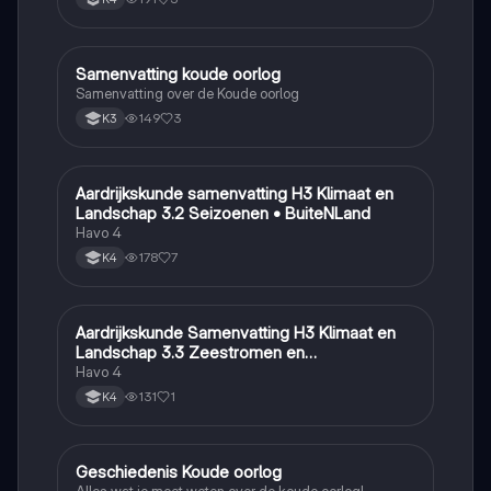
Samenvatting koude oorlog
Geschiedenis
Samenvatting over de Koude oorlog
149
3
K3
Aardrijkskunde samenvatting H3 Klimaat en
Aardrijkskunde
Landschap 3.2 Seizoenen • BuiteNLand
Havo 4
178
7
K4
Aardrijkskunde Samenvatting H3 Klimaat en
Aardrijkskunde
Landschap 3.3 Zeestromen en
Klimaatgebieden • BuiteNLand
Havo 4
131
1
K4
Geschiedenis Koude oorlog
Geschiedenis