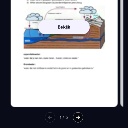
Bekijk
1
/
5