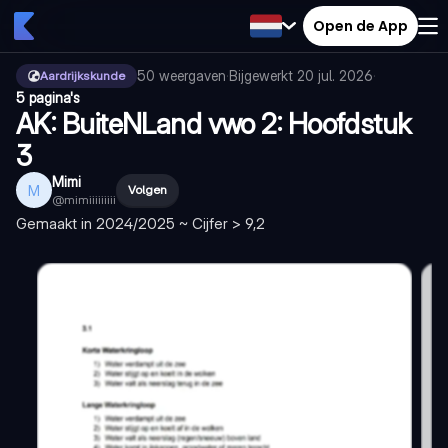
Open de App
50
weergaven
·
Bijgewerkt
20 jul. 2026
·
Aardrijkskunde
5 pagina's
AK: BuiteNLand vwo 2: Hoofdstuk
3
Mimi
M
Volgen
@
mimiiiiiiiii
Gemaakt in 2024/2025 ~ Cijfer > 9,2