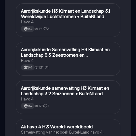
Aardrijkskunde H3 Klimaat en Landschap 3.1
Aardrijkskunde
Wereldwijde Luchtstromen • BuiteNLand
Havo 4
191
3
K4
Aardrijkskunde Samenvatting H3 Klimaat en
Aardrijkskunde
Landschap 3.3 Zeestromen en
Klimaatgebieden • BuiteNLand
Havo 4
131
1
K4
Aardrijkskunde samenvatting H3 Klimaat en
Aardrijkskunde
Landschap 3.2 Seizoenen • BuiteNLand
Havo 4
178
7
K4
Ak havo 4 H2: Wereld; wereldbeeld
Aardrijkskunde
Samenvatting van het boek BuiteNLand havo 4,