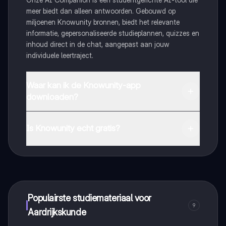
meer biedt dan alleen antwoorden. Gebouwd op
miljoenen Knowunity bronnen, biedt het relevante
informatie, gepersonaliseerde studieplannen, quizzes en
inhoud direct in de chat, aangepast aan jouw
individuele leertraject.
Waar kan ik de Knowunity-app
downloaden?
Je kunt de app downloaden via Google Play Store en
Apple App Store.
Is Knowunity echt gratis?
Dat klopt! Geniet van gratis toegang tot leerinhoud,
maak contact met medestudenten en krijg directe hulp.
Alles binnen handbereik!
Populairste studiemateriaal voor
9
Aardrijkskunde