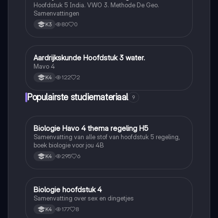
Hoofdstuk 5 India. VWO 3. Methode De Geo.
Samenvattingen
80
0
K3
Aardrijkskunde Hoofdstuk 3 water.
Aardrijkskunde
Mavo 4
122
2
K4
Populairste studiemateriaal
9
Biologie Havo 4 thema regeling H5
Biologie
Samenvatting van alle stof van hoofdstuk 5 regeling,
boek biologie voor jou 4B
295
6
K4
Biologie hoofdstuk 4
Biologie
Samenvatting over sex en dingetjes
177
8
K4