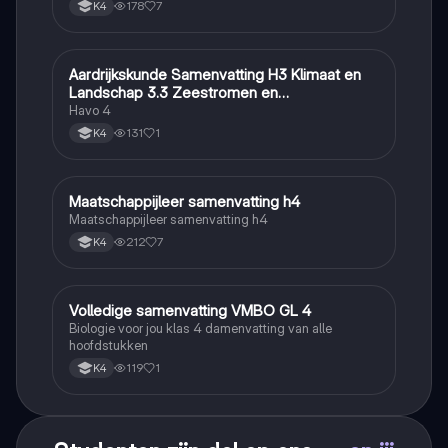
178
7
K4
Aardrijkskunde Samenvatting H3 Klimaat en
Aardrijkskunde
Landschap 3.3 Zeestromen en
Klimaatgebieden • BuiteNLand
Havo 4
131
1
K4
Maatschappijleer samenvatting h4
Maatschappijleer
Maatschappijleer samenvatting h4
212
7
K4
Volledige samenvatting VMBO GL 4
Biologie
Biologie voor jou klas 4 damenvatting van alle
hoofdstukken
119
1
K4