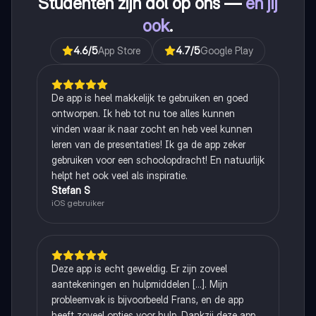
Studenten zijn dol op ons —
en jij
ook
.
4.6
/5
App Store
4.7
/5
Google Play
De app is heel makkelijk te gebruiken en goed
ontworpen. Ik heb tot nu toe alles kunnen
vinden waar ik naar zocht en heb veel kunnen
leren van de presentaties! Ik ga de app zeker
gebruiken voor een schoolopdracht! En natuurlijk
helpt het ook veel als inspiratie.
Stefan S
iOS gebruiker
Deze app is echt geweldig. Er zijn zoveel
aantekeningen en hulpmiddelen [...]. Mijn
probleemvak is bijvoorbeeld Frans, en de app
heeft zoveel opties voor hulp. Dankzij deze app