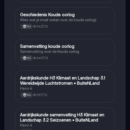
Geschiedenis Koude oorlog
Geschiedenis
Alles wat je moet weten over de koude oorlog!
142
0
K4
Samenvatting koude oorlog
Geschiedenis
Samenvatting over de Koude oorlog
149
3
K3
Aardrijkskunde H3 Klimaat en Landschap 3.1
Aardrijkskunde
Wereldwijde Luchtstromen • BuiteNLand
Havo 4
191
3
K4
Aardrijkskunde samenvatting H3 Klimaat en
Aardrijkskunde
Landschap 3.2 Seizoenen • BuiteNLand
Havo 4