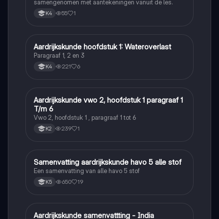
samengenomen met aantekeningen vanuit de les.
55
1
K4
Aardrijkskunde hoofdstuk 1: Wateroverlast
Aardrijkskunde
Paragraaf 1, 2 en 3
221
6
K4
Aardrijkskunde vwo 2, hoofdstuk 1 paragraaf 1
Aardrijkskunde
T/m 6
Vwo 2, hoofdstuk 1 , paragraaf 1 tot 6
239
1
K2
Samenvatting aardrijkskunde havo 5 alle stof
Aardrijkskunde
Een samenvatting van alle havo 5 stof
650
19
K5
Aardrijkskunde samenvattting - India
Aardrijkskunde