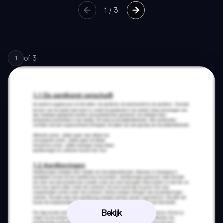
1
/
3
of
3
1
Bekijk