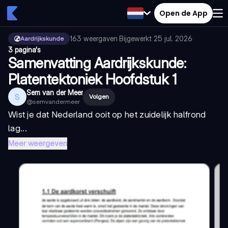
Open de App
163
weergaven
·
Bijgewerkt
25 jul. 2026
·
Aardrijkskunde
3 pagina's
Samenvatting Aardrijkskunde:
Platentektoniek Hoofdstuk 1
Sem van der Meer
S
Volgen
@
semvandermeer
Wist je dat Nederland ooit op het zuidelijk halfrond
lag...
Meer weergeven