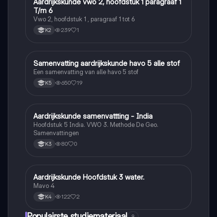
Aardrijkskunde vwo 2, hoofdstuk 1 paragraaf 1
Aardrijkskunde
T/m 6
Vwo 2, hoofdstuk 1 , paragraaf 1 tot 6
239
1
K2
Samenvatting aardrijkskunde havo 5 alle stof
Aardrijkskunde
Een samenvatting van alle havo 5 stof
650
19
K5
Aardrijkskunde samenvattting - India
Aardrijkskunde
Hoofdstuk 5 India. VWO 3. Methode De Geo.
Samenvattingen
80
0
K3
Aardrijkskunde Hoofdstuk 3 water.
Aardrijkskunde
Mavo 4
122
2
K4
Populairste studiemateriaal
9