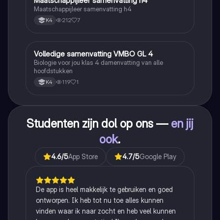
Maatschappijleer samenvatting h4
Maatschappijleer
Maatschappijleer samenvatting h4
212
7
K4
Volledige samenvatting VMBO GL 4
Biologie
Biologie voor jou klas 4 damenvatting van alle
hoofdstukken
119
1
K4
Studenten zijn dol op ons —
en jij
ook
.
4.6
/5
App Store
4.7
/5
Google Play
De app is heel makkelijk te gebruiken en goed
ontworpen. Ik heb tot nu toe alles kunnen
vinden waar ik naar zocht en heb veel kunnen