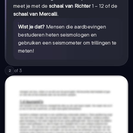
1-
1
−
12
meet je met de
schaal van Richter
of de
12
schaal van Mercalli
.
Wist je dat?
Mensen die aardbevingen
bestuderen heten seismologen en
gebruiken een seismometer om trillingen te
meten!
of
3
2