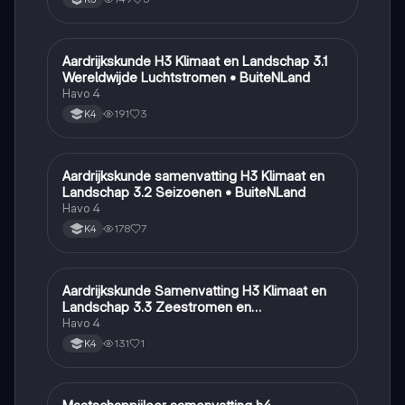
Aardrijkskunde H3 Klimaat en Landschap 3.1
Aardrijkskunde
Wereldwijde Luchtstromen • BuiteNLand
Havo 4
191
3
K4
Aardrijkskunde samenvatting H3 Klimaat en
Aardrijkskunde
Landschap 3.2 Seizoenen • BuiteNLand
Havo 4
178
7
K4
Aardrijkskunde Samenvatting H3 Klimaat en
Aardrijkskunde
Landschap 3.3 Zeestromen en
Klimaatgebieden • BuiteNLand
Havo 4
131
1
K4