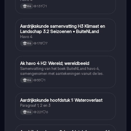
131
1
K4
Aardrijkskunde samenvatting H3 Klimaat en
Aardrijkskunde
Landschap 3.2 Seizoenen • BuiteNLand
Havo 4
178
7
K4
Ak havo 4 H2: Wereld; wereldbeeld
Aardrijkskunde
Samenvatting van het boek BuiteNLand havo 4,
samengenomen met aantekeningen vanuit de les.
55
1
K4
Aardrijkskunde hoofdstuk 1: Wateroverlast
Aardrijkskunde
Paragraaf 1, 2 en 3
221
6
K4