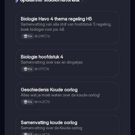
Biologie Havo 4 thema regeling H5
Biologie
Samenvatting van alle stof van hoofdstuk 5 regeling,
boek biologie voor jou 4B
295
6
K4
Biologie hoofdstuk 4
Biologie
Samenvatting over sex en dingetjes
177
8
K4
Geschiedenis Koude oorlog
Geschiedenis
Alles wat je moet weten over de koude oorlog!
142
0
K4
Samenvatting koude oorlog
Geschiedenis
Samenvatting over de Koude oorlog
149
3
K3