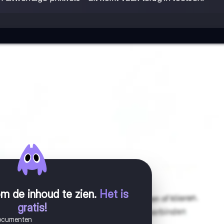
m de inhoud te zien
.
Het is
gratis!
documenten