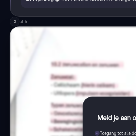
of
6
2
Meld je aan o
Toegang tot alle 