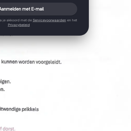
Aanmelden met E-mail
ga je akkoord met de
Servicevoorwaarden
en het
Privacybeleid