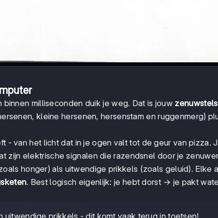
omputer
en binnen milliseconden duik je weg. Dat is jouw
zenuwstels
 (hersenen, kleine hersenen, hersenstam en ruggenmerg) plu
ft - van het licht dat in je ogen valt tot de geur van pizza. 
dat zijn elektrische signalen die razendsnel door je zenuwe
oals honger) als uitwendige prikkels (zoals geluid). Elke a
sketen
. Best logisch eigenlijk: je hebt dorst → je pakt wat
 uitwendige prikkels - dit komt vaak terug in toetsen!