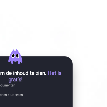
m de inhoud te zien
.
Het is
gratis!
documenten
joenen studenten