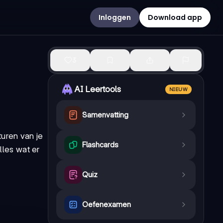
Inloggen
Download app
3
AI Leertools
NIEUW
Samenvatting
turen van je
Flashcards
les wat er
Quiz
Oefenexamen