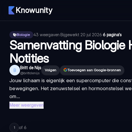
Knowunity
43
weergaven
·
Bijgewerkt
20 jul 2026
·
6 pagina's
Biologie
Samenvatting Biologie 
Notities
Britt de Nijs
B
Volgen
Toevoegen aan Google-bronnen
@
brittdenijs
Jouw lichaam is eigenlijk een supercomputer die const
bewegingen. Het zenuwstelsel en hormoonstelsel werk
om...
Meer weergeven
of
6
1