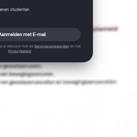
joenen studenten
Aanmelden met E-mail
ga je akkoord met de
Servicevoorwaarden
en het
Privacybeleid