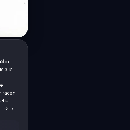
el
in
s alle
Je
n racen.
ctie
er → je