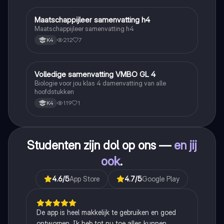
Maatschappijleer samenvatting h4
Maatschappijleer
Maatschappijleer samenvatting h4
212
7
K4
Volledige samenvatting VMBO GL 4
Biologie
Biologie voor jou klas 4 damenvatting van alle
hoofdstukken
119
1
K4
Studenten zijn dol op ons —
en jij
ook
.
4.6
/5
App Store
4.7
/5
Google Play
De app is heel makkelijk te gebruiken en goed
ontworpen. Ik heb tot nu toe alles kunnen