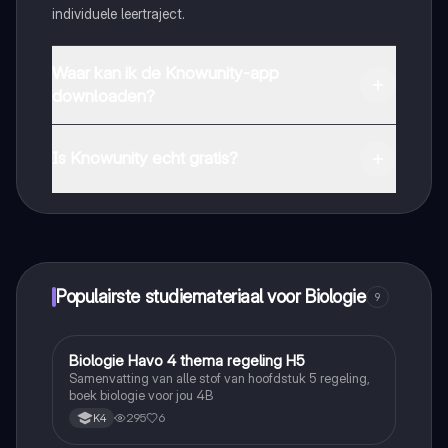
individuele leertraject.
Waar kan ik de Knowunity-app
downloaden?
Je kunt de app downloaden via Google Play Store en
Apple App Store.
Is Knowunity echt gratis?
Dat klopt! Geniet van gratis toegang tot leerinhoud,
maak contact met medestudenten en krijg directe hulp.
Alles binnen handbereik!
Populairste studiemateriaal voor Biologie
9
Biologie Havo 4 thema regeling H5
Biologie
Samenvatting van alle stof van hoofdstuk 5 regeling,
boek biologie voor jou 4B
295
6
K4