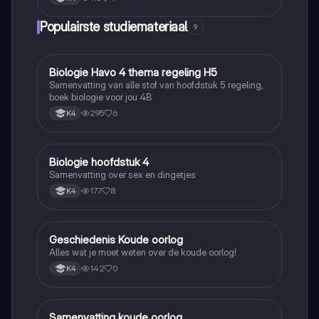
Populairste studiemateriaal
9
Biologie Havo 4 thema regeling H5
Biologie
Samenvatting van alle stof van hoofdstuk 5 regeling,
boek biologie voor jou 4B
295
6
K4
Biologie hoofdstuk 4
Biologie
Samenvatting over sex en dingetjes
177
8
K4
Geschiedenis Koude oorlog
Geschiedenis
Alles wat je moet weten over de koude oorlog!
142
0
K4
Samenvatting koude oorlog
Geschiedenis