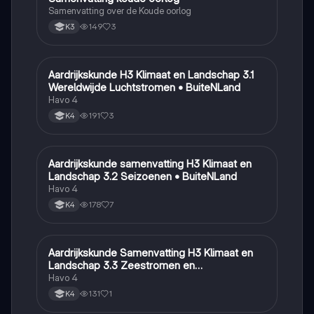
Samenvatting over de Koude oorlog
149
3
K3
Aardrijkskunde H3 Klimaat en Landschap 3.1
Aardrijkskunde
Wereldwijde Luchtstromen • BuiteNLand
Havo 4
191
3
K4
Aardrijkskunde samenvatting H3 Klimaat en
Aardrijkskunde
Landschap 3.2 Seizoenen • BuiteNLand
Havo 4
178
7
K4
Aardrijkskunde Samenvatting H3 Klimaat en
Aardrijkskunde
Landschap 3.3 Zeestromen en
Klimaatgebieden • BuiteNLand
Havo 4
131
1
K4