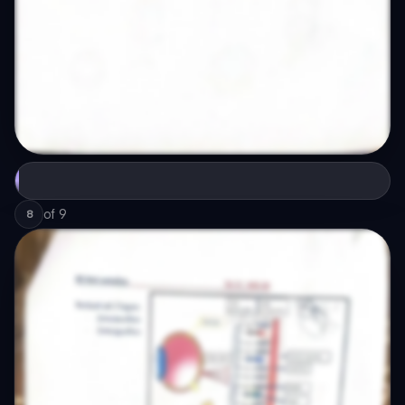
of
9
8