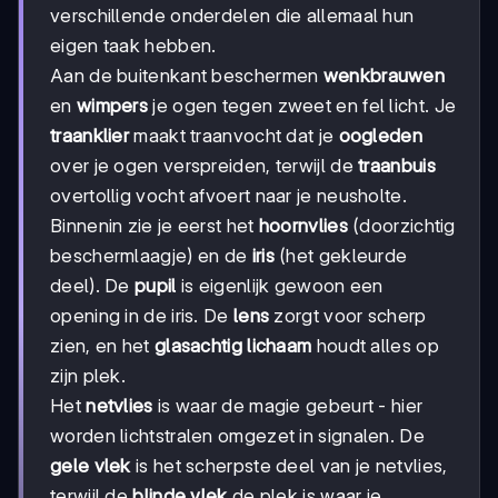
verschillende onderdelen die allemaal hun
eigen taak hebben.
Aan de buitenkant beschermen
wenkbrauwen
en
wimpers
je ogen tegen zweet en fel licht. Je
traanklier
maakt traanvocht dat je
oogleden
over je ogen verspreiden, terwijl de
traanbuis
overtollig vocht afvoert naar je neusholte.
Binnenin zie je eerst het
hoornvlies
(doorzichtig
beschermlaagje) en de
iris
(het gekleurde
deel). De
pupil
is eigenlijk gewoon een
opening in de iris. De
lens
zorgt voor scherp
zien, en het
glasachtig lichaam
houdt alles op
zijn plek.
Het
netvlies
is waar de magie gebeurt - hier
worden lichtstralen omgezet in signalen. De
gele vlek
is het scherpste deel van je netvlies,
terwijl de
blinde vlek
de plek is waar je