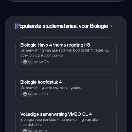
maak contact met medestudenten en krijg directe hulp.
Alles binnen handbereik!
Populairste studiemateriaal voor Biologie
9
Biologie Havo 4 thema regeling H5
Biologie
Samenvatting van alle stof van hoofdstuk 5 regeling,
boek biologie voor jou 4B
295
6
K4
Biologie hoofdstuk 4
Biologie
Samenvatting over sex en dingetjes
177
8
K4
Volledige samenvatting VMBO GL 4
Biologie
Biologie voor jou klas 4 damenvatting van alle
hoofdstukken
119
1
K4