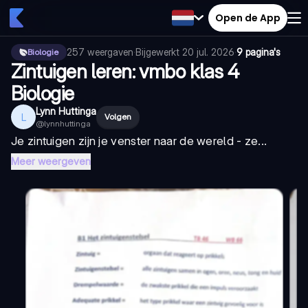
Open de App
257
weergaven
·
Bijgewerkt
20 jul. 2026
·
9 pagina's
Biologie
Zintuigen leren: vmbo klas 4
Biologie
Lynn Huttinga
L
Volgen
@
lynnhuttinga
Je zintuigen zijn je venster naar de wereld - ze...
Meer weergeven