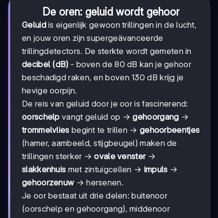
De oren: geluid wordt gehoor
Geluid
is eigenlijk gewoon trillingen in de lucht,
en jouw oren zijn supergeävanceerde
trillingdetectors. De sterkte wordt gemeten in
decibel (dB)
- boven de 80 dB kan je gehoor
beschadigd raken, en boven 130 dB krijg je
hevige oorpijn.
De reis van geluid door je oor is fascinerend:
oorschelp
vangt geluid op →
gehoorgang
→
trommelvlies
begint te trillen →
gehoorbeentjes
(hamer, aambeeld, stijgbeugel) maken de
trillingen sterker →
ovale venster
→
slakkenhuis
met zintuigcellen →
impuls
→
gehoorzenuw
→ hersenen.
Je oor bestaat uit drie delen: buitenoor
(oorschelp en gehoorgang), middenoor