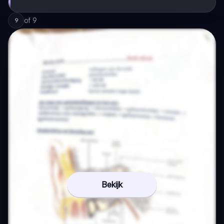
of
9
9
Bekijk