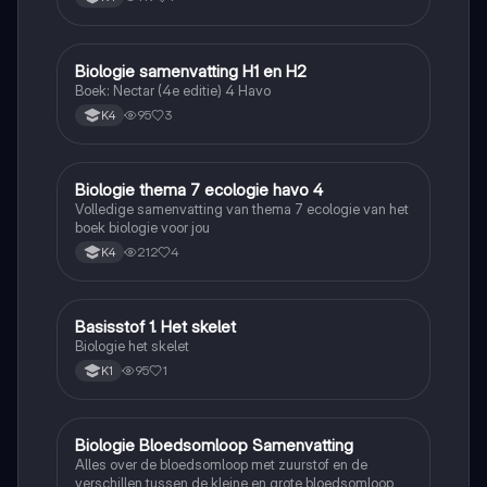
Biologie samenvatting H1 en H2
Biologie
Boek: Nectar (4e editie) 4 Havo
95
3
K4
Biologie thema 7 ecologie havo 4
Biologie
Volledige samenvatting van thema 7 ecologie van het
boek biologie voor jou
212
4
K4
Basisstof 1. Het skelet
Biologie
Biologie het skelet
95
1
K1
Biologie Bloedsomloop Samenvatting
Biologie
Alles over de bloedsomloop met zuurstof en de
verschillen tussen de kleine en grote bloedsomloop