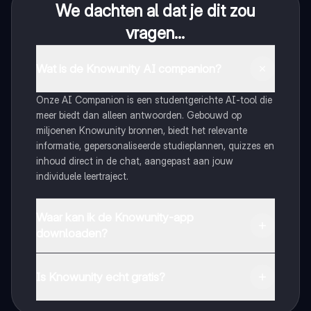
We dachten al dat je dit zou
vragen...
Wat is de Knowunity AI companion?
Onze AI Companion is een studentgerichte AI-tool die
meer biedt dan alleen antwoorden. Gebouwd op
miljoenen Knowunity bronnen, biedt het relevante
informatie, gepersonaliseerde studieplannen, quizzes en
inhoud direct in de chat, aangepast aan jouw
individuele leertraject.
Waar kan ik de Knowunity-app
downloaden?
Je kunt de app downloaden via Google Play Store en
Apple App Store.
Is Knowunity echt gratis?
Dat klopt! Geniet van gratis toegang tot leerinhoud,