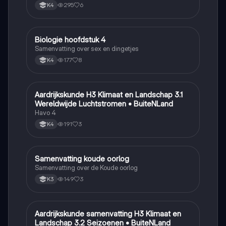
295
6
K4
Biologie hoofdstuk 4
Biologie
Samenvatting over sex en dingetjes
177
8
K4
Aardrijkskunde H3 Klimaat en Landschap 3.1
Aardrijkskunde
Wereldwijde Luchtstromen • BuiteNLand
Havo 4
191
3
K4
Samenvatting koude oorlog
Geschiedenis
Samenvatting over de Koude oorlog
149
3
K3
Aardrijkskunde samenvatting H3 Klimaat en
Aardrijkskunde
Landschap 3.2 Seizoenen • BuiteNLand