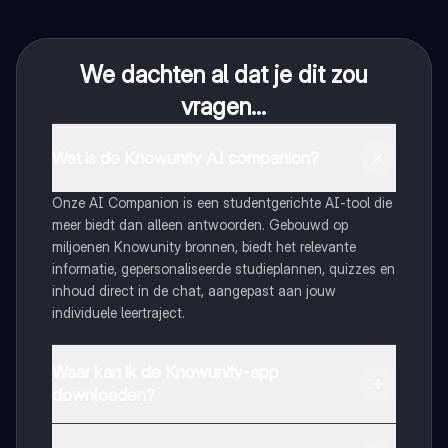
We dachten al dat je dit zou
vragen...
Wat is de Knowunity AI companion?
Onze AI Companion is een studentgerichte AI-tool die
meer biedt dan alleen antwoorden. Gebouwd op
miljoenen Knowunity bronnen, biedt het relevante
informatie, gepersonaliseerde studieplannen, quizzes en
inhoud direct in de chat, aangepast aan jouw
individuele leertraject.
Waar kan ik de Knowunity-app
downloaden?
Je kunt de app downloaden via Google Play Store en