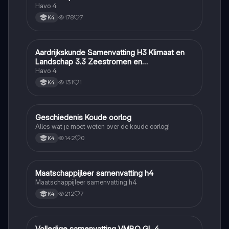
Havo 4
178
7
K4
Aardrijkskunde Samenvatting H3 Klimaat en
Aardrijkskunde
Landschap 3.3 Zeestromen en
Klimaatgebieden • BuiteNLand
Havo 4
131
1
K4
Geschiedenis Koude oorlog
Geschiedenis
Alles wat je moet weten over de koude oorlog!
142
0
K4
Maatschappijleer samenvatting h4
Maatschappijleer
Maatschappijleer samenvatting h4
212
7
K4
Volledige samenvatting VMBO GL 4
Biologie