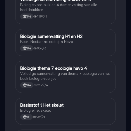
Biologie voor jou klas 4 damenvatting van alle
hoofdstukken
119
1
K4
Biologie samenvatting H1 en H2
Biologie
Boek: Nectar (4e editie) 4 Havo
95
3
K4
Biologie thema 7 ecologie havo 4
Biologie
Volledige samenvatting van thema 7 ecologie van het
boek biologie voor jou
212
4
K4
Basisstof 1. Het skelet
Biologie
Biologie het skelet
95
1
K1