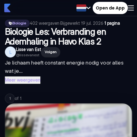
Open de App
402
weergaven
·
Bijgewerkt
19 jul. 2026
·
1 pagina
Biologie
Biologie Les: Verbranding en
Ademhaling in Havo Klas 2
Lisse van Est
L
Volgen
@
lissevanest
Je lichaam heeft constant energie nodig voor alles
wat je...
Meer weergeven
of
1
1