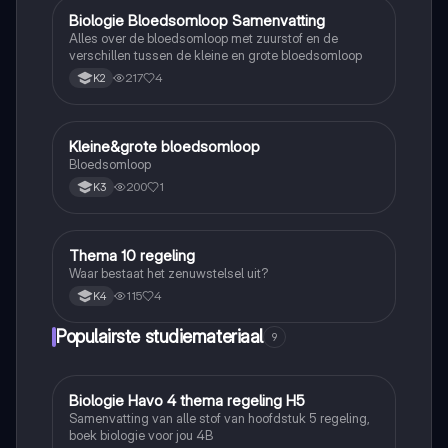
Biologie Bloedsomloop Samenvatting
Biologie
Alles over de bloedsomloop met zuurstof en de
verschillen tussen de kleine en grote bloedsomloop
217
4
K2
Kleine&grote bloedsomloop
Biologie
Bloedsomloop
200
1
K3
Thema 10 regeling
Biologie
Waar bestaat het zenuwstelsel uit?
115
4
K4
Populairste studiemateriaal
9
Biologie Havo 4 thema regeling H5
Biologie
Samenvatting van alle stof van hoofdstuk 5 regeling,
boek biologie voor jou 4B