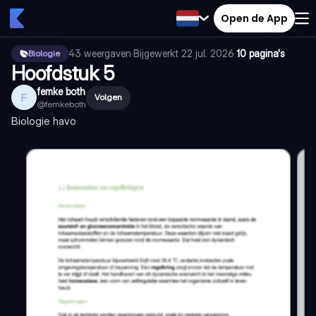
Open de App
43
weergaven
·
Bijgewerkt
22 jul. 2026
·
10 pagina's
Biologie
Hoofdstuk 5
femke both
F
Volgen
@
femkeboth
Biologie havo