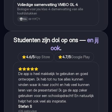
Volledige samenvatting VMBO GL 4
Biologie
Biologie voor jou klas 4 damenvatting van alle
hoofdstukken
119
1
K4
Studenten zijn dol op ons —
en jij
ook
.
4.6
/5
App Store
4.7
/5
Google Play
De app is heel makkelijk te gebruiken en goed
ontworpen. Ik heb tot nu toe alles kunnen
vinden waar ik naar zocht en heb veel kunnen
leren van de presentaties! Ik ga de app zeker
gebruiken voor een schoolopdracht! En natuurlijk
helpt het ook veel als inspiratie.
Stefan S
iOS gebruiker