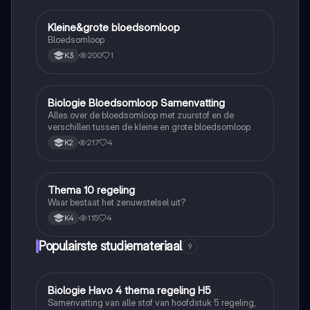
Kleine&grote bloedsomloop
Biologie
Bloedsomloop
200
1
K3
Biologie Bloedsomloop Samenvatting
Biologie
Alles over de bloedsomloop met zuurstof en de
verschillen tussen de kleine en grote bloedsomloop
217
4
K2
Thema 10 regeling
Biologie
Waar bestaat het zenuwstelsel uit?
115
4
K4
Populairste studiemateriaal
9
Biologie Havo 4 thema regeling H5
Biologie
Samenvatting van alle stof van hoofdstuk 5 regeling,