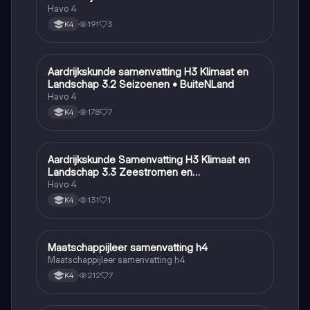
Havo 4
191
3
K4
Aardrijkskunde samenvatting H3 Klimaat en
Aardrijkskunde
Landschap 3.2 Seizoenen • BuiteNLand
Havo 4
178
7
K4
Aardrijkskunde Samenvatting H3 Klimaat en
Aardrijkskunde
Landschap 3.3 Zeestromen en
Klimaatgebieden • BuiteNLand
Havo 4
131
1
K4
Maatschappijleer samenvatting h4
Maatschappijleer
Maatschappijleer samenvatting h4
212
7
K4