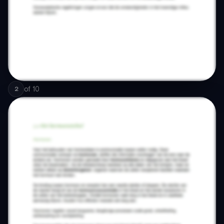
of
10
2