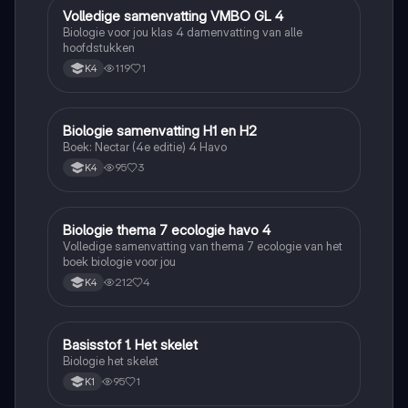
Volledige samenvatting VMBO GL 4
Biologie
Biologie voor jou klas 4 damenvatting van alle
hoofdstukken
119
1
K4
Biologie samenvatting H1 en H2
Biologie
Boek: Nectar (4e editie) 4 Havo
95
3
K4
Biologie thema 7 ecologie havo 4
Biologie
Volledige samenvatting van thema 7 ecologie van het
boek biologie voor jou
212
4
K4
Basisstof 1. Het skelet
Biologie
Biologie het skelet
95
1
K1