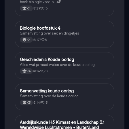
boek biologie voor jou 4B
295
6
K4
Biologie hoofdstuk 4
Biologie
Samenvatting over sex en dingetjes
177
8
K4
Geschiedenis Koude oorlog
Geschiedenis
Alles wat je moet weten over de koude oorlog!
142
0
K4
Samenvatting koude oorlog
Geschiedenis
Samenvatting over de Koude oorlog
149
3
K3
Aardrijkskunde H3 Klimaat en Landschap 3.1
Aardrijkskunde
Wereldwijde Luchtstromen • BuiteNLand